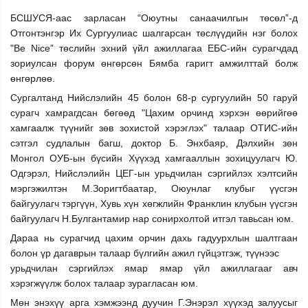
БСШУСЯ-аас зарласан “Оюутны санаачилгын төсөл”-д
Отгонтэнгэр Их Сургуулиас шалгарсан төслүүдийн нэг болох
"Be Nice” төслийн эхний үйл ажиллагаа ЕБС-ийн сурагчдад
зориулсан форум өнгөрсөн Бямба гаригт амжилттай болж
өнгөрлөө.
Сургалтанд Нийслэлийн 45 болон 68-р сургуулийн 50 гаруй
сурагч хамрагдсан бөгөөд "Цахим орчинд хэрхэн өөрийгөө
хамгаалж түүнийг зөв зохистой хэрэглэх" талаар ОТИС-ийн
сэтгэл судлалын багш, доктор Б. Энхбаяр, Дэлхийн зөн
Монгол
ОУБ-ын бүсийн Хүүхэд хамгааллын зохицуулагч Ю.
Одгэрэл, Нийслэлийн ЦЕГ-ын урьдчилан сэргийлэх хэлтсийн
мэргэжилтэн М.Зоригтбаатар, Оюунлаг клубыг үүсгэн
байгуулагч тэргүүн, Хувь хүн хөгжлийн Франклин клубын үүсгэн
байгуулагч Н.Булгантамир нар сонирхолтой итгэл тавьсан юм.
Дараа нь сурагчид цахим орчин дахь гадуурхлын шалтгаан
болон үр дагаврын талаар бүлгийн ажил гүйцэтгэж, түүнээс
урьдчилан сэргийлэх ямар ямар үйл ажиллагааг авч
хэрэгжүүлж болох талаар зурагласан юм.
Мөн энэхүү арга хэмжээнд дуучин Г.Энэрэл хүүхэд залуусыг