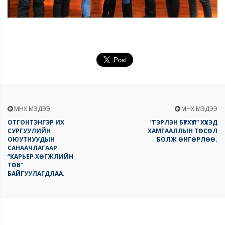
ӨМНӨХ МЭДЭЭ
ӨМНӨХ МЭДЭЭ
ОТГОНТЭНГЭР ИХ
“ГЭРЛЭН БҮРХҮҮЛ” ХҮҮХЭД
СУРГУУЛИЙН
ХАМГААЛЛЫН ТӨСӨЛ
ОЮУТНУУДЫН
БОЛЖ ӨНГӨРЛӨӨ.
САНААЧЛАГААР
“КАРЬЕР ХӨГЖЛИЙН
ТӨВ”
БАЙГУУЛАГДЛАА.