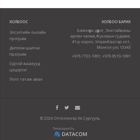
ХОЛБООС
ХОЛБОО БАРИХ
Баянзүрх дүүрэг, Энхтайваны
Элсэлтийн онлайн
өргөн чөлөө,Жуковын гудамж,
програм
41-р хороо, Улаанбаатар хот,
Монгол улс 13343
Диплом шалгах
програм
+976 7723-1991, +976 9510-1991
Одтой жаалууд
цэцэрлэг
Лого татаж авах
© 2026 Отгонтэнгэр Их Сургууль