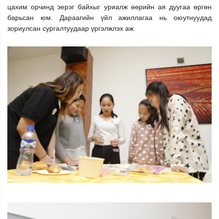
цахим орчинд эерэг байхыг уриалж өөрийн ая дуугаа өргөн
барьсан юм.
Дараагийн үйл ажиллагаа нь оюутнуудад
зориулсан сургалтуудаар үргэлжлэх аж.