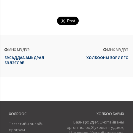
ӨМНӨХ МЭДЭЭ
ӨМНӨХ МЭДЭЭ
БУСАДДАА АМЬДРАЛ
ХОЛБООНЫ ЗОРИЛГО
БЭЛЭГЛЭЕ
ХОЛБООС
ХОЛБОО БАРИХ
Баянзүрх дүүрэг, Энхтайваны
Элсэлтийн онлайн
өргөн чөлөө,Жуковын гудамж,
програм
41-р хороо, Улаанбаатар хот,