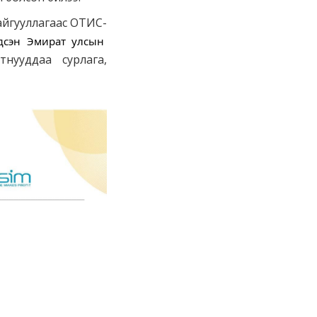
айгууллагаас ОТИС-
Арабын Нэгдсэн Эмират улсын 
тнууддаа сурлага,