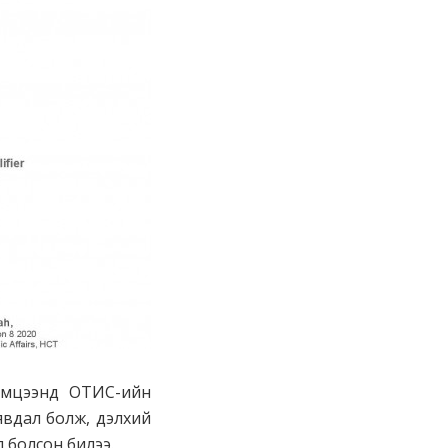
тэмцээнд ОТИС-ийн
явдал болж, дэлхий
 болсон билээ.