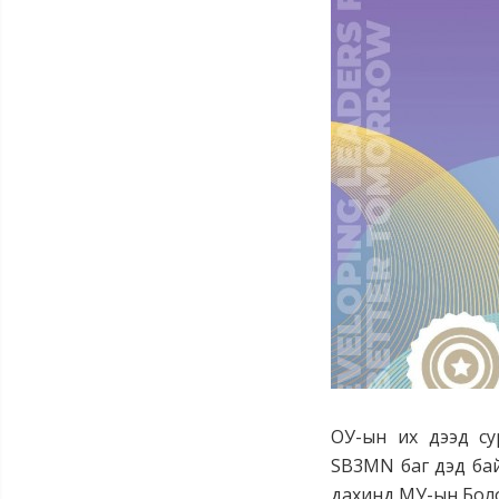
ОУ-ын их дээд су
SB3MN баг дэд бай
дахинд МУ-ын Болов