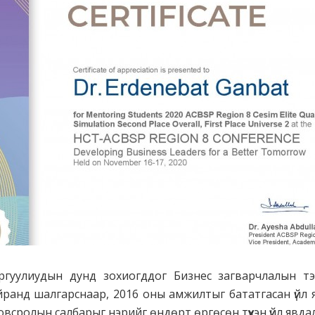
ргуулиудын дунд зохиогддог Бизнес загварчлалын 
ранд шалгарснаар, 2016 оны амжилтыг бататгасан үйл 
сролын салбарыг нэрийг өндөрт өргөсөн түүхэн үйл явдал