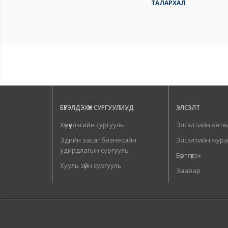
ТАЛАРХАЛ
БҮРЭЛДЭХҮҮН СУРГУУЛИУД
ЭЛСЭЛТ
Хүмүүнлэгийн сургууль
Элсэлтийн хөтө
Эдийн засаг бизнесийн
Элсэлтийн жур
удирдлагын сургууль
Бүртгүүлэх
Хууль зүйн сургууль
Заавар