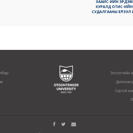
ХААИС-ИЙН ЭРДЭ
ХУРАЛД ОТИС-ИЙН
СУДАЛГААНЫ БҮТЭЭЛ
лбөр
Элсэлтийн 
ам
Диплом 
Одтой жа
Л