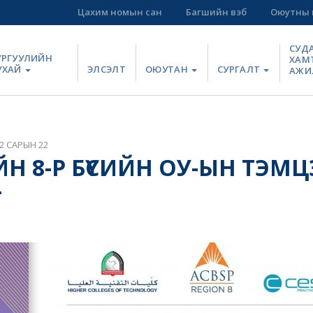
Цахим номын сан
Багшийн вэб
Оюутны 
СУД
УРГУУЛИЙН
ХАМ
УХАЙ
ЭЛСЭЛТ
ОЮУТАН
СУРГАЛТ
АЖИ
2 САРЫН 22
ЙН 8-Р БҮСИЙН ОУ-ЫН ТЭМ
Т