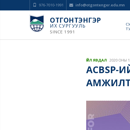
976-7010-1991
info@otgontenger.edu.mn
ОТГОНТЭНГЭР
С
ИХ СУРГУУЛЬ
Т
SINCE 1991
ҮЙЛ ЯВДАЛ
2020 ОНЫ 1
ACBSP-И
АМЖИЛ