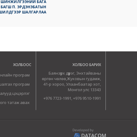
М ШИНЖИЛГЭЭНИЙ БАГА
 БАГШ П. ЭРДЭНЭБАТЫН
 ШИЛДГЭЭР ШАЛГАРЛАА
ХОЛБООС
ХОЛБОО БАРИХ
Баянзүрх дүүрэг, Энхтайваны
онлайн програм
өргөн чөлөө,Жуковын гудамж,
шалгах програм
41-р хороо, Улаанбаатар хот,
Монгол улс 13343
алууд цэцэрлэг
+976 7723-1991, +976 9510-1991
ого татаж авах