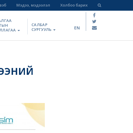
вэб
Мэдээ, мэдээлэл
Холбоо барих
АЛГАА
САЛБАР
ТЫН
EN
СУРГУУЛЬ
ЛЛАГАА
ЦЭЭНИЙ