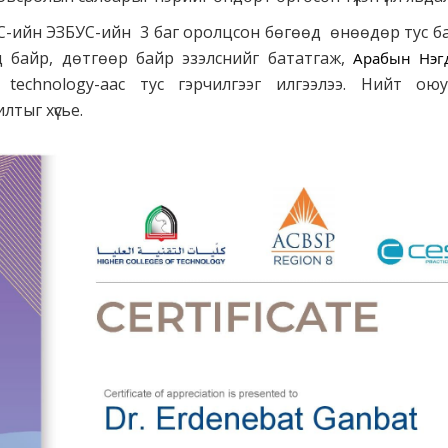
-ийн ЭЗБУС-ийн 3 баг оролцсон бөгөөд өнөөдөр тус б
д байр, дөтгөөр байр эзэлснийг бататгаж,
f technology-аас тус гэрчилгээг илгээлээ. Нийт оюу
тыг хүсье.