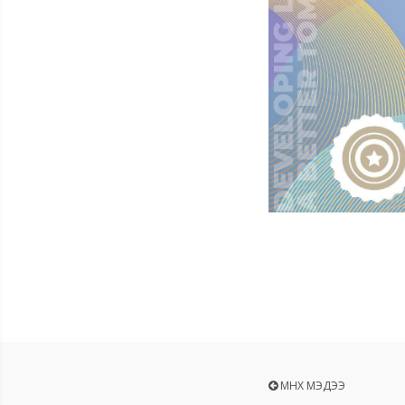
ӨМНӨХ МЭДЭЭ