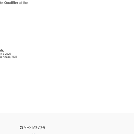
ӨМНӨХ МЭДЭЭ