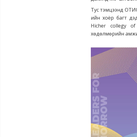
Тус тэмцээнд ОТИС
ийн хоёр багт дэ
Hicher collegy o
хөдөлмөрийн амжил