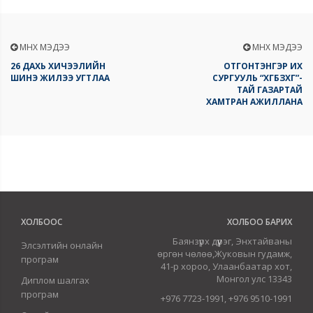
ӨМНӨХ МЭДЭЭ
ӨМНӨХ МЭДЭЭ
26 ДАХЬ ХИЧЭЭЛИЙН
ОТГОНТЭНГЭР ИХ
ШИНЭ ЖИЛЭЭ УГТЛАА
СУРГУУЛЬ “ХГБЗХГ”-
ТАЙ ГАЗАРТАЙ
ХАМТРАН АЖИЛЛАНА
ХОЛБООС
ХОЛБОО БАРИХ
Баянзүрх дүүрэг, Энхтайваны
Элсэлтийн онлайн
өргөн чөлөө,Жуковын гудамж,
програм
41-р хороо, Улаанбаатар хот,
Монгол улс 13343
Диплом шалгах
програм
+976 7723-1991, +976 9510-1991