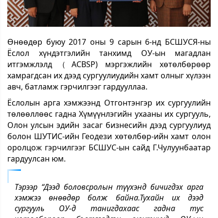
Өнөөдөр буюу 2017 оны 9 сарын 6-нд БСШУСЯ-ны
Ёслол хүндэтгэлийн танхимд ОУ-ын магадлан
итгэмжлэлд（ACBSP) мэргэжлийн хөтөлбөрөөр
хамрагдсан их дээд сургуулиудийн хамт олныг хүлээн
авч, батламж гэрчилгээг гардууллаа.
Ёслолын арга хэмжээнд Отгонтэнгэр их сургуулийн
төлөөллөөс гадна Хүмүүнлэгийн ухааны их сургууль,
Олон улсын эдийн засаг бизнесийн дээд сургуулиуд
болон ШУТИС-ийн Геодези хөтөлбөр-ийн хамт олон
оролцож гэрчилгээг БСШУС-ын сайд Г.Чулуунбаатар
гардуулсан юм.
Тэрээр “Дээд боловсролын түүхэнд бичигдэх арга
хэмжээ өнөөдөр болж байна.Тухайн их дээд
сургууль ОУ-д танигдахаас гадна тус