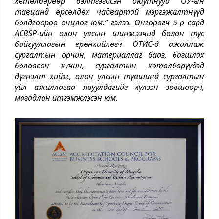
хөтөлбөрөөр бэлтгэгдсэн оюутнууд ОУ-ын
тавцанд өрсөлдөх чадвартай мэргэжилтнүүд
болдгоороо онцлог юм.” гэлээ. Өнгөрөгч 5-р сард
ACBSP-ийн олон улсын шинжээчид болон тус
байгууллагын ерөнхийлөгч ОТИС-д ажиллаж
сургалтын орчин, материаллаг бааз, багшлах
боловсон хүчин, сургалтын хөтөлбөрүүдэд
дүгнэлт хийж, олон улсын түвшинд сургалтын
үйл ажиллагаа явуулдагийг хүлээн зөвшөөрч,
магадлан итгэмжлэсэн юм.