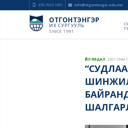
976-7010-1991
info@otgontenger.edu.mn
ОТГОНТЭНГЭР
С
ИХ СУРГУУЛЬ
Т
SINCE 1991
ҮЙЛ ЯВДАЛ
2021 ОНЫ 1
“СУДЛАА
ШИНЖИЛГ
БАЙРАНД
ШАЛГАР