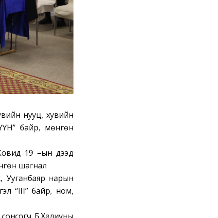
увийн нууц, хувийн
ГҮҮН” байр, мөнгөн
Ковид 19 –ын дээд
өнгөн шагнал
ү, Ууганбаяр нарын
эл “III” байр, ном,
сонсогч Б.Халиуны