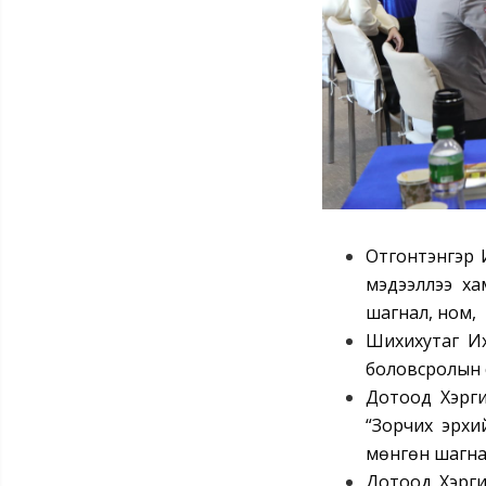
Отгонтэнгэр 
мэдээллээ ха
шагнал, ном,
Шихихутаг Их
боловсролын с
Дотоод Хэрги
“Зорчих эрхий
мөнгөн шагн
Дотоод Хэрги