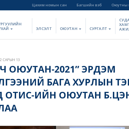
Цахим номын сан
Багшийн вэб
Оюутны 
СУД
УРГУУЛИЙН
ХАМ
УХАЙ
ЭЛСЭЛТ
ОЮУТАН
СУРГАЛТ
АЖИ
2 САРЫН 13
Ч ОЮУТАН-2021” ЭРДЭМ
ЭЭНИЙ БАГА ХУРЛЫН ТЭРГ
 ОТИС-ИЙН ОЮУТАН Б.ЦЭ
ЛАА