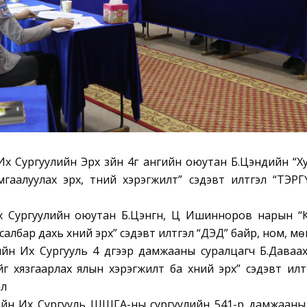
Их Сургуулийн Эрх зүйн 4г ангийн оюутан Б.Цэндийн “Х
мгаалуулах эрх, түүний хэрэгжилт” сэдэвт илтгэл “ТЭР
 Сургуулийн оюутан Б.Цэнгүүн, Ц Ишинноров нарын “
албар дахь хүний эрх” сэдэвт илтгэл “ДЭД” байр, ном, м
йн Их Сургууль 4 дүгээр дамжааны суралцагч Б.Даваахү
г хязгаарлах ялын хэрэгжилт ба хүний эрх” сэдэвт илтг
ал
йн Их Сургууль ШШГА-ны сургуулийн 541-р дамжааны 