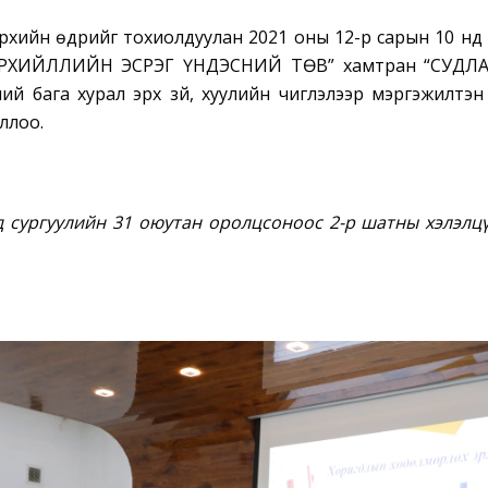
эрхийн өдрийг тохиолдуулан 2021 оны 12-р сарын 10 
ИРХИЙЛЛИЙН ЭСРЭГ ҮНДЭСНИЙ ТӨВ” хамтран “СУДЛ
й бага хурал эрх зүй, хуулийн чиглэлээр мэргэжилтэн 
ллоо.
д сургуулийн 31 оюутан оролцсоноос 2-р шатны хэлэлцү
.