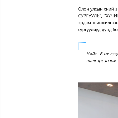
Олон улсын хүний 
СУРГУУЛЬ”, “ХҮЧ
эрдэм шинжилгээни
сургуулиуд дунд бо
Нийт 6 их дээ
шалгарсан юм