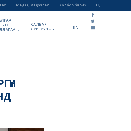
вэб
Мэдээ, мэдээлэл
Холбоо барих
АЛГАА
САЛБАР
ТЫН
EN
СУРГУУЛЬ
ЛЛАГАА
ҮҮН
НД