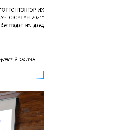
нд “ОТГОНТЭНГЭР ИХ
ААЧ ОЮУТАН-2021”
бэлтгэдэг их, дээд
үлэгт 9 оюутан