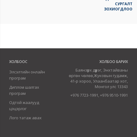
СУРГАЛТ
ЗОХИОГДЛОО
ХОЛБООС
ХОЛБОО БАРИХ
Баянзүрх дүүрэг, Энхтайваны
Элсэлтийн онлайн
өргөн чөлөө,Жуковын гудамж,
програм
41-р хороо, Улаанбаатар хот,
Монгол улс 13343
Диплом шалгах
програм
+976 7723-1991, +976 9510-1991
Одтой жаалууд
цэцэрлэг
Лого татаж авах