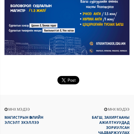
ӨМНӨХ МЭДЭЭ
ӨМНӨХ МЭДЭЭ
МАГИСТРЫН ӨВЛИЙН
БАГШ, ЗАХИРГААНЫ
ЭЛСЭЛТ ЭХЭЛЛЭЭ
АЖИЛТНУУДАД
ЗОРИУЛСАН
ЧАДВАРЖУУЛАХ