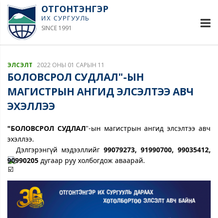
ОТГОНТЭНГЭР
ИХ СУРГУУЛЬ
SINCE 1991
ЭЛСЭЛТ
2022 ОНЫ 01 САРЫН 11
БОЛОВСРОЛ СУДЛАЛ"-ЫН
МАГИСТРЫН АНГИД ЭЛСЭЛТЭЭ АВЧ
ЭХЭЛЛЭЭ
"БОЛОВСРОЛ СУДЛАЛ
"-ын магистрын ангид элсэлтээ авч
эхэллээ.
Дэлгэрэнгүй мэдээллийг
99079273, 91990700, 99035412,
90990205
дугаар руу холбогдож аваарай.