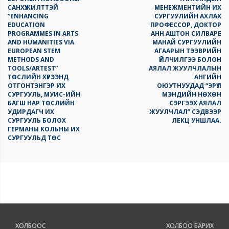
САНХҮҮЖИЛТТЭЙ
МЕНЕЖМЕНТИЙН ИХ
“ENHANCING
СУРГУУЛИЙН АХЛАХ
EDUCATION
ПРОФЕССОР, ДОКТОР
PROGRAMMES IN ARTS
AНН АШТОН СИЛВАРЕ
AND HUMANITIES VIA
МАНАЙ СУРГУУЛИЙН
EUROPEAN STEM
АГААРЫН ТЭЭВРИЙН
METHODS AND
ҮЙЛЧИЛГЭЭ БОЛОН
TOOLS/ARTEST”
АЯЛАЛ ЖУУЛЧЛАЛЫН
ТӨСЛИЙН ХҮРЭЭНД
АНГИЙН
ОТГОНТЭНГЭР ИХ
ОЮУТНУУДАД “ЭРҮҮЛ
СУРГУУЛЬ, МУИС-ИЙН
МЭНДИЙН НӨХӨН
БАГШ НАР ТӨСЛИЙН
СЭРГЭЭХ АЯЛАЛ
УДИРДАГЧ ИХ
ЖУУЛЧЛАЛ” СЭДВЭЭР
СУРГУУЛЬ БОЛОХ
ЛЕКЦ УНШЛАА.
ГЕРМАНЫ КОЛЬНЫ ИХ
СУРГУУЛЬД ТӨС
ХОЛБООС
ХОЛБОО БАРИХ