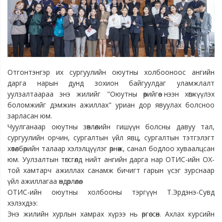
Отгонтэнгэр их сургуулийн оюутны холбооноос ангийн
дарга нарын дунд зохион байгуулдаг уламжлалт
уулзалтаараа энэ жилийг "Оюутны өөрийгөө нээн хөгжүүлэх
боломжийг дэмжин ажиллах" уриан дор явуулах болсноо
зарласан юм.
Чуулганаар оюутны зөвлөлийн гишүүн болсны давуу тал,
сургуулийн орчин, сургалтын үйл явц, сургалтын тэтгэлэгт
хөтөлбөрийн талаар хэлэлцүүлэг өрнөж, санал бодлоо хуваалцсан
юм. Уулзалтын төгсгөлд нийт ангийн дарга нар ОТИС-ийн ОХ-
той хамтарч ажиллах санамж бичигт
гарын үсэг зурснаар
үйл ажиллагаа өндөрлөлөө.
ОТИС-ийн оюутны холбооны тэргүүн Т.Эрдэнэ-Сувд
хэлэхдээ:
Энэ жилийн хурлын хамрах хүрээ нь өргөссөн. Ахлах курсийн