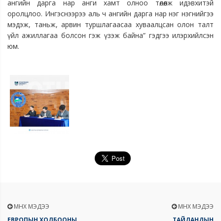
ангийн дарга нар анги хамт олноо төлөөлж идэвхитэй
оролцлоо. Ингэснээрээ аль ч ангийн дарга нар нэг нэгнийгээ
мэдэж, таньж, арвин туршлагаасаа хуваалцсан олон талт
үйл ажиллагаа болсон гэж үзэж байна” гэдгээ илэрхийлсэн
юм.
ӨМНӨХ МЭДЭЭ
ӨМНӨХ МЭДЭЭ
ЕВРОПЫН ХОЛБООНЫ
ТАЙЛАНДЫН