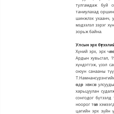
тулгамдаж буй с
таниулахад оршино
шинжлэх ухаанч, у
мэдээлэл зэрэг хү
зорьж байна.
Улсын эрх бүтээли
Хүний эрх, эрх чөл
Ардын хувьсгал, 1
хүндэтгэж, үзэл с
оюун санааны түү
Т.Намнансүрэнгийн
өндөр хөгжсөн улсу
харьцуулан судалж
сонгодог бүтээлд
ноорог төсөл хэмээ
цагийн эрх зүйн ү