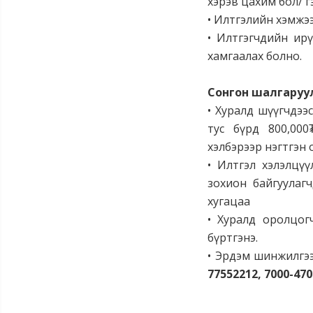
хэрэв цахим бол/ гэ
• Илтгэлийн хэмжээ
• Илтгэгчдийн ир
хамгаалах болно.
Сонгон шалгаруу
• Хуралд шүүгчдээс
тус бүрд 800,000
хэлбэрээр нэгтгэн 
• Илтгэл хэлэлцүү
зохион байгуулагч
хугацаа
• Хуралд оролцог
бүртгэнэ.
• Эрдэм шинжилгээ
77552212, 7000-470