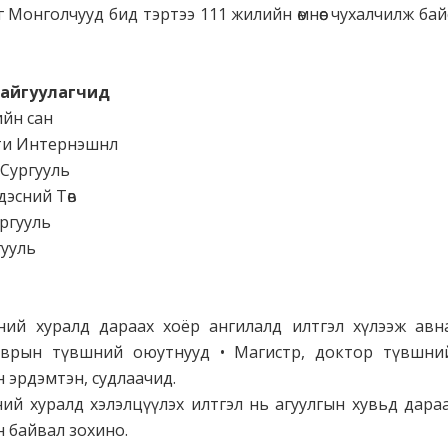
 Монголчууд бид тэртээ 111 жилийн өмнөөс чухалчилж ба
байгуулагчид
ийн сан
ти Интернэшнл
 Сургууль
дэсний Төв
ургууль
ргууль
ий хуралд дараах хоёр ангилалд илтгэл хүлээж авна.
лаврын түвшний оюутнууд • Магистр, доктор түвшни
 эрдэмтэн, судлаачид.
й хуралд хэлэлцүүлэх илтгэл нь агуулгын хувьд дара
н байвал зохино.