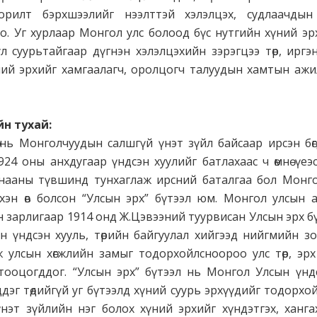
орилт бэрхшээлийг нээлттэй хэлэлцэх, судлаачдын 
. Уг хурлаар Монгол улс болоод бүс нутгийн хүний эрх
л суурьтайгаар дүгнэн хэлэлцэхийн зэрэгцээ төр, иргэ
ний эрхийг хамгаалагч, оролцогч талуудын хамтын аж
йн тухай:
өө нь Монголчуудын салшгүй үнэт зүйл байсаар ирсэн бөг
924 оны анхдугаар үндсэн хуулийг батлахаас ч өмнө үеэ
анааны түвшинд тунхаглаж ирсний баталгаа бол Монго
хэн өв болсон “Улсын эрх” бүтээл юм. Монгол улсын а
 зарлигаар 1914 онд Ж.Цэвээний туурвисан Улсын эрх бү
удын үндсэн хууль, төрийн байгуулал хийгээд нийгмийн 
 улсын хөгжлийн замыг тодорхойлсноороо улс төр, эрх
 тооцогддог. “Улсын эрх” бүтээл нь Монгол Улсын үнд
гддэг төдийгүй уг бүтээлд хүний суурь эрхүүдийг тодорх
нэт зүйлийн нэг болох хүний эрхийг хүндэтгэх, хангах