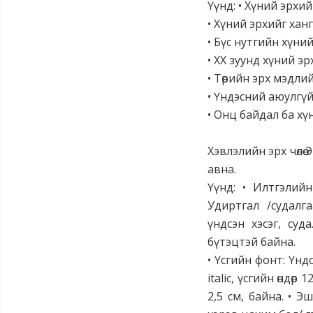
Үүнд: • Хүний эрхий
• Хүний эрхийг ха
• Бүс нутгийн хүний
• ХХ зуунд хүний э
• Төрийн эрх мэдли
• Үндэсний аюулгүй
• Онц байдал ба хү
Хэвлэлийн эрх чөл
авна.
Үүнд: • Илтгэлийн
Удиртгал /судалга
үндсэн хэсэг, суд
бүтэцтэй байна.
• Үсгийн фонт: Үн
italic, үсгийн өндөр
2,5 см, байна. • Э