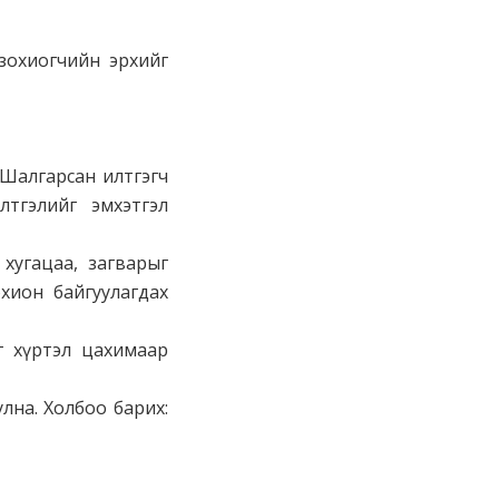
зохиогчийн эрхийг
. Шалгарсан илтгэгч
лтгэлийг эмхэтгэл
 хугацаа, загварыг
охион байгуулагдах
г хүртэл цахимаар
лна. Холбоо барих: