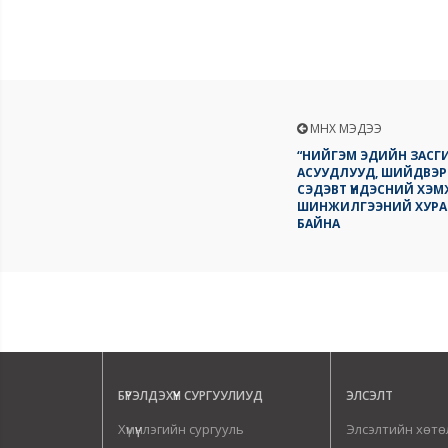
ӨМНӨХ МЭДЭЭ
“НИЙГЭМ ЭДИЙН ЗАСГ
АСУУДЛУУД, ШИЙДВЭРЛ
СЭДЭВТ ҮНДЭСНИЙ ХЭ
ШИНЖИЛГЭЭНИЙ ХУРА
БАЙНА
БҮРЭЛДЭХҮҮН СУРГУУЛИУД
ЭЛСЭЛТ
Хүмүүнлэгийн сургууль
Элсэлтийн хөтө