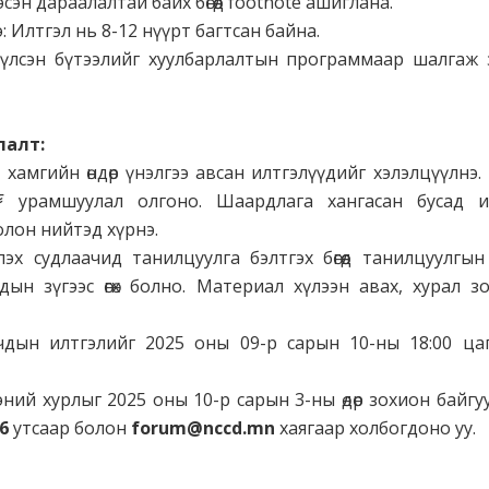
сэн дараалалтай байх бөгөөд footnote ашиглана.
: Илтгэл нь 8-12 нүүрт багтсан байна.
үүлсэн бүтээлийг хуулбарлалтын программаар шалгаж 
лалт:
 хамгийн өндөр үнэлгээ авсан илтгэлүүдийг хэлэлцүүлнэ
₮ урамшуулал олгоно. Шаардлага хангасан бусад и
олон нийтэд хүрнэ.
лэх судлаачид танилцуулга бэлтгэх бөгөөд танилцуулгын
дын зүгээс өгөх болно. Материал хүлээн авах, хурал з
чдын илтгэлийг 2025 оны 09-р сарын 10-ны 18:00 ца
ний хурлыг 2025 оны 10-р сарын 3-ны өдөр зохион байгуу
6
утсаар болон
forum@nccd.mn
хаягаар холбогдоно уу.