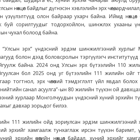
гш байдал, шударга ёс, хүний эрхэм чанарыг аюулд ору
сын нөхцөл байдлыг дүгнэсэн хэвлэлийн эрх чөлөө, ардчилал
н үзүүлэлтүүд олон байраар ухарч байна. Иймд нөхцөл
ж буй сорилтуудыг тодорхойлон, шинжлэх ухааны ү
лын чухал болоод байна.
р “Улсын эрх” үндэсний эрдэм шинжилгээний хурлыг
агууд болон дээд боловсролын тэргүүлэгч институтүүд
йгуулж байна. 2024 онд Улсын эрх бүтээлийн 110 жил
йгуулсан бол 2025 онд уг бүтээлийн 111 жилийн ойг т
аар тогтнол, эрх чөлөөний тэмдэглэлт үйл явдал болох
үх нийтийн санал асуулга”-ын 80 жилийн түүхэн ой давхц
эний хурлаар Монголчуудын үндэсний хүний эрхийн тү
лахыг давхар зорьдог билээ.
элийн 111 жилийн ойд зориулсан эрдэм шинжилгээний 
й эрхийг хамгаалж тунхаглаж ирсэн түүхэн баримт, ү
 хүний эрхийн өнөөгийн нөхцөл байдал, хүний эрхийг хам