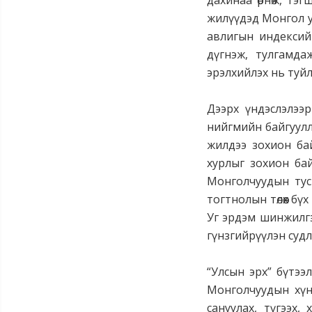
дахинаа өрнөж, тэ
жилүүдэд Монгол ул
авлигын индексий
дүгнэж, тулгамда
эрэлхийлэх нь туй
Дээрх үндэслэлээ
нийгмийн байгуулл
жилдээ зохион ба
хурлыг зохион ба
Монголчуудын тусг
тогтнолын төлөөх б
Уг эрдэм шинжилгэ
гүнзгийрүүлэн суд
“Улсын эрх” бүтэ
Монголчуудын хүни
сануулах, түгээх,