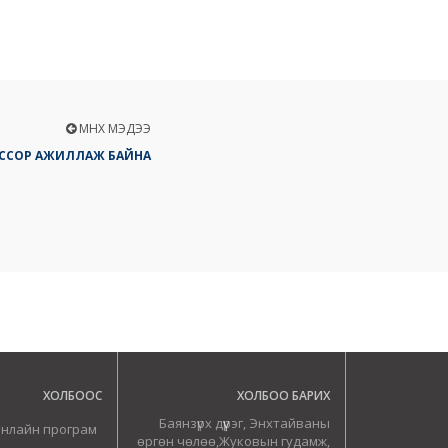
ӨМНӨХ МЭДЭЭ
ЕССОР АЖИЛЛАЖ БАЙНА
ХОЛБООС
ХОЛБОО БАРИХ
Баянзүрх дүүрэг, Энхтайваны
онлайн програм
өргөн чөлөө,Жуковын гудамж,