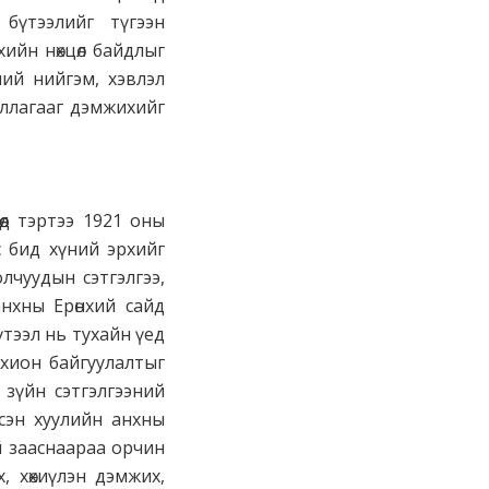
бүтээлийг түгээн
ийн нөхцөл байдлыг
ний нийгэм, хэвлэл
иллагааг дэмжихийг
өөд тэртээ 1921 оны
с бид хүний эрхийг
лчуудын сэтгэлгээ,
нхны Ерөнхий сайд
тээл нь тухайн үед
зохион байгуулалтыг
 зүйн сэтгэлгээний
сэн хуулийн анхны
ой зааснаараа орчин
, хөхиүлэн дэмжих,