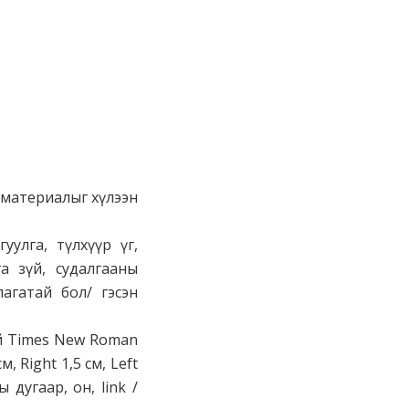
 материалыг хүлээн
уулга, түлхүүр үг,
га зүй, судалгааны
лагатай бол/ гэсэн
уй Times New Roman
м, Right 1,5 см, Left
 дугаар, он, link /