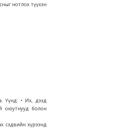
йсныг нотлох түүхэн
 Үүнд: • Их, дээд
й оюутнууд болон
ах сэдвийн хүрээнд