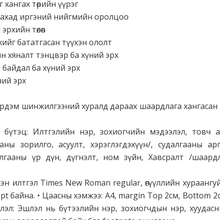
г хангах төрийн үүрэг
нгахад иргэний нийгмийн оролцоо
 эрхийн төлөв
рхийг бататгасан түүхэн ололт
йн хяналт тэнцвэр ба хүний эрх
 байдал ба хүний эрх
ний эрх
өө Эрдэм шинжилгээний хуралд дараах шаардлага хангасан
 бүтэц: Илтгэлийн нэр, зохиогчийн мэдээлэл, товч аг
аны зорилго, асуулт, хэрэглэгдэхүүн/, судалгааны ар
алгааны үр дүн, дүгнэлт, ном зүйн, Хавсралт /шаард
дсэн илтгэл Times New Roman regular, өгүүллийн хураанг
 12pt байна. • Цаасны хэмжээ: A4, margin Top 2см, Bottom 2с
шлэл: Эшлэл нь бүтээлийн нэр, зохиогчдын нэр, хуудасны