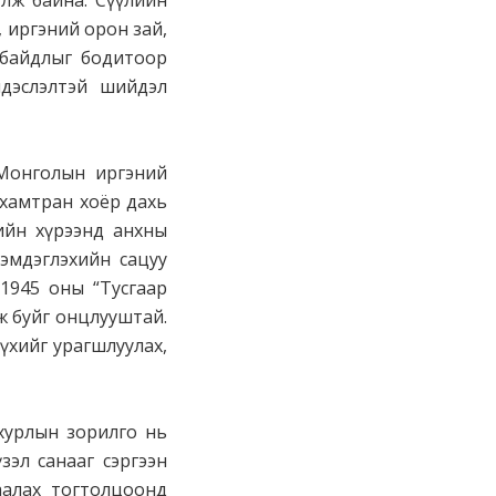
улж байна. Сүүлийн
, иргэний орон зай,
 байдлыг бодитоор
ндэслэлтэй шийдэл
 Монголын иргэний
 хамтран хоёр дахь
ийн хүрээнд анхны
эмдэглэхийн сацуу
 1945 оны “Тусгаар
аж буйг онцлууштай.
үхийг урагшлуулах,
хурлын зорилго нь
зэл санааг сэргээн
гаалах тогтолцоонд