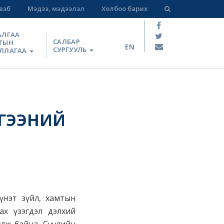
вэб
Мэдээ, мэдээлэл
Холбоо барих
АЛГАА
САЛБАР
ТЫН
EN
СУРГУУЛЬ
ЛЛАГАА
ЛГЭЭНИЙ
 үнэт зүйл, хамтын
ах үзэгдэл дэлхий