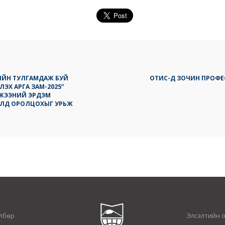
ИЙН ТУЛГАМДАЖ БУЙ
ОТИС-Д ЗОЧИН ПРОФ
ЭХ АРГА ЗАМ-2025”
МЖЭЭНИЙ ЭРДЭМ
ЛД ОРОЛЦОХЫГ УРЬЖ
лбөр
Элсэлтийн 