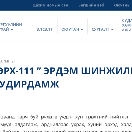
Цахим номын сан
Багшийн вэб
Оюутны 
СУД
УРГУУЛИЙН
ХАМ
УХАЙ
ЭЛСЭЛТ
ОЮУТАН
СУРГАЛТ
АЖИ
САРЫН 21
ЭРХ-111 ” ЭРДЭМ ШИНЖИ
 УДИРДАМЖ
аанд гарч буй өөрчлөлтөөс үүдэн хүн төрөлхтний нийтлэг
мууд алдагдаж, ардчиллаас ухрах, хүний эрхэд халд