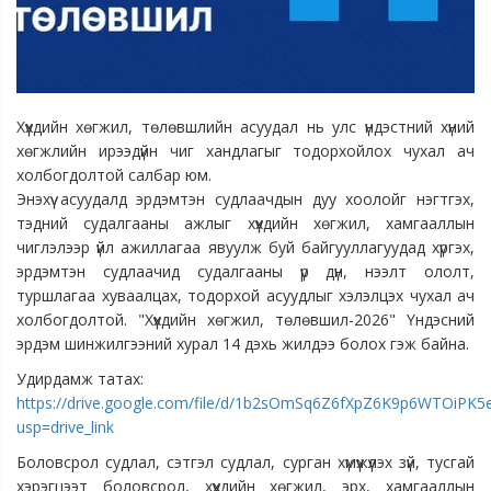
Хүүхдийн хөгжил, төлөвшлийн асуудал нь улс үндэстний хүний
хөгжлийн ирээдүйн чиг хандлагыг тодорхойлох чухал ач
холбогдолтой салбар юм.
Энэхүү асуудалд эрдэмтэн судлаачдын дуу хоолойг нэгтгэх,
тэдний судалгааны ажлыг хүүхдийн хөгжил, хамгааллын
чиглэлээр үйл ажиллагаа явуулж буй байгууллагуудад хүргэх,
эрдэмтэн судлаачид судалгааны үр дүн, нээлт ололт,
туршлагаа хуваалцах, тодорхой асуудлыг хэлэлцэх чухал ач
холбогдолтой. "Хүүхдийн хөгжил, төлөвшил-2026" Үндэсний
эрдэм шинжилгээний хурал 14 дэхь жилдээ болох гэж байна.
Удирдамж татах:
https://drive.google.com/file/d/1b2sOmSq6Z6fXpZ6K9p6WTOiPK5
usp=drive_link
Боловсрол судлал, сэтгэл судлал, сурган хүмүүжүүлэх зүй, тусгай
хэрэгцээт боловсрол, хүүхдийн хөгжил, эрх, хамгааллын