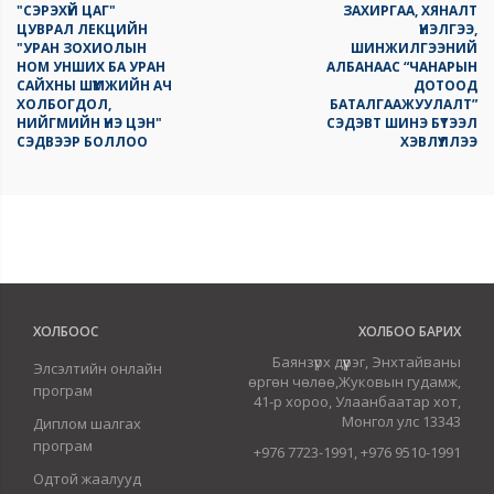
"СЭРЭХҮЙ ЦАГ"
ЗАХИРГАА, ХЯНАЛТ
ЦУВРАЛ ЛЕКЦИЙН
ҮНЭЛГЭЭ,
"УРАН ЗОХИОЛЫН
ШИНЖИЛГЭЭНИЙ
НОМ УНШИХ БА УРАН
АЛБАНААС “ЧАНАРЫН
САЙХНЫ ШҮҮМЖИЙН АЧ
ДОТООД
ХОЛБОГДОЛ,
БАТАЛГААЖУУЛАЛТ”
НИЙГМИЙН ҮНЭ ЦЭН"
СЭДЭВТ ШИНЭ БҮТЭЭЛ
СЭДВЭЭР БОЛЛОО
ХЭВЛҮҮЛЛЭЭ
ХОЛБООС
ХОЛБОО БАРИХ
Баянзүрх дүүрэг, Энхтайваны
Элсэлтийн онлайн
өргөн чөлөө,Жуковын гудамж,
програм
41-р хороо, Улаанбаатар хот,
Монгол улс 13343
Диплом шалгах
програм
+976 7723-1991, +976 9510-1991
Одтой жаалууд