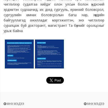
чиглэлээр судалгаа хийдэг олон улсын болон үндэсний
эрдэмтэн судлаачид, их дээд сургууль, ерөнхий боловсрол,
сургуулийн өмнөх боловсролын багш нар, хүүхдийн
байгууллагад ажилладаг мэргэжилтэн, энэ чиглэлээр
суралцаж буй докторант, магистрант Та бүхнийг оролцохыг
урьж байна.
ӨМНӨХ МЭДЭЭ
ӨМНӨХ МЭДЭЭ