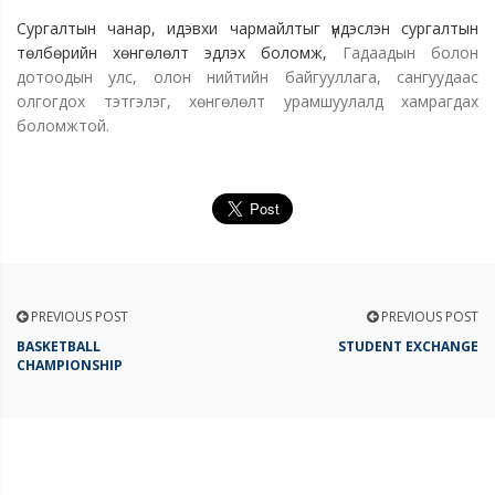
Сургалтын чанар, идэвхи чармайлтыг үндэслэн сургалтын
төлбөрийн хөнгөлөлт эдлэх боломж,
Гадаадын болон
дотоодын улс, олон нийтийн байгууллага, сангуудаас
олгогдох тэтгэлэг, хөнгөлөлт урамшуулалд хамрагдах
боломжтой.
PREVIOUS POST
PREVIOUS POST
BASKETBALL
STUDENT EXCHANGE
CHAMPIONSHIP