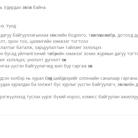
 Удирдах зөвлөл байна.
нэ. Үүнд:
у байгууллагынхаа хөгжлийн бодлого, төлөвлөгөө, хөтөлбөр, дотоод дү
алт, орон тоо, цалингийн хэмжээг тогтоох
иарлалтыг баталж, зарцуулалтын тайланг хэлэлцэх
он бусад үйлчилгээний төлбөрийн хэмжээг зохих журмын дагуу тогт
 хэлэлцэх, үнэлэлт дүгнэлт өгөх
нгаа үүсгэн байгуулагчид жил бүр гаргаж өгөх
дсэн хэлбэр нь хурал бөгөөд шийдвэрийг олонхийн саналаар гаргана.
удаа хуралдах ба ээлжит бус хурлыг үүсгэн байгуулагч, зөвлөлийн д
хэрэгжүүлэхэд туслах үүрэг бүхий хороо, комисс байгуулан ажиллу