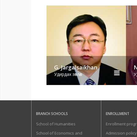
G. Jargalsaikhan
N
Удирдах зөвлөл
У
BRANCH SCHOOLS
ENROLLMENT
School of Humanities
Enrollment prog
School of Economics and
Admission policy