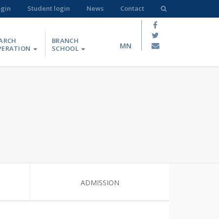
ogin
Student login
News
Contact
ARCH
BRANCH
MN
PERATION
SCHOOL
ADMISSION