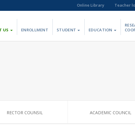
Online Library
Teacher l
RESE
T US
ENROLLMENT
STUDENT
EDUCATION
COO
RECTOR COUNSIL
ACADEMIC COUNCIL