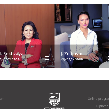
. Enkhzaya
J. Zolbayar
дирдах зөвлөл
Удирдах зөвлөл
ram
Online progra
Diploma