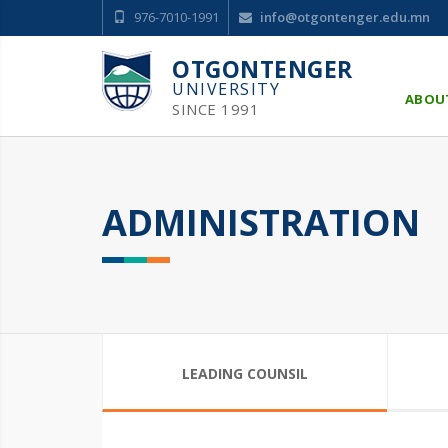
976-7010-1991
info@otgontenger.edu.mn
OTGONTENGER
UNIVERSITY
ABOU
SINCE 1991
ADMINISTRATION
LEADING COUNSIL