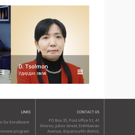
D. Tsolmon
J. Turbold
Удирдах зөвлөл
Удирдах зөвлөл
LINKS
CONTACT US
PO Box 35, Post office 51, 41
m for Enrollment
khoroo, Jukov street, Enkhtaivan
 review program
Avenue, Bayanzurkh district,