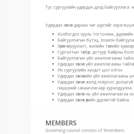
Тус сургуулийн удирдах дээд байгууллага нь
Удирдах зөвлөл дараах чиг үүргийг хэрэгжүүл
Холбогдох хууль тогтоомж, дүрмийн дагу
Байгууллагын бүтэц, зохион байгуул
Хөрөнгө оруулалт, жилийн төсвийн хув
Сургалтын төлбөр, дотуур байрны бол
Байгууллагын үйл ажиллагааны тайланг
Удирдах зөвлөл үйл ажиллагааны тайла
Их сургуулийн хүндэт цол олгох
Удирдах зөвлөлийн үйл ажиллагааны үн
Удирдах зөвлөл жилд хоёроос доошгүй 
гишүүний санаачлагаар хуралдуулна.
Удирдах зөвлөл нь үйл ажиллагаагаа 
Удирдах зөвлөл өөрийн дүрэмтэй байна.
MEMBERS
Governing counsil consists of 9members