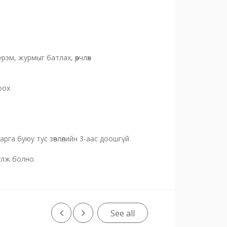
рэм, журмыг батлах, өөрчлөх
оох
арга буюу тус зөвлөлийн 3-аас доошгүй
улж болно.
See all