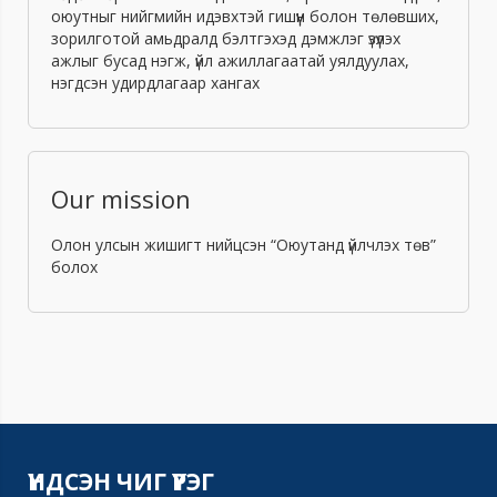
оюутныг нийгмийн идэвхтэй гишүүн болон төлөвших,
зорилготой амьдралд бэлтгэхэд дэмжлэг үзүүлэх
ажлыг бусад нэгж, үйл ажиллагаатай уялдуулах,
нэгдсэн удирдлагаар хангах
Our mission
Олон улсын жишигт нийцсэн “Оюутанд үйлчлэх төв”
болох
ҮНДСЭН ЧИГ ҮҮРЭГ