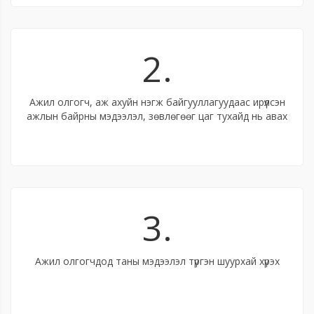
2.
Ажил олгогч, аж ахуйн нэгж байгууллагуудаас ирүүлсэн
ажлын байрны мэдээлэл, зөвлөгөөг цаг тухайд нь авах
3.
Ажил олгогчдод таны мэдээлэл түргэн шуурхай хүрэх