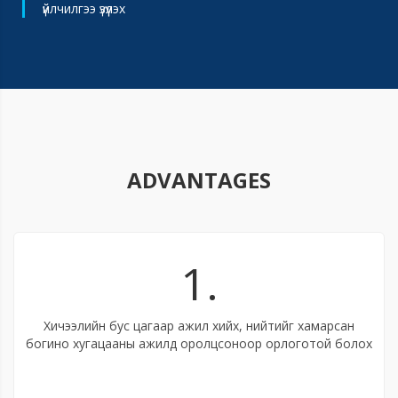
үйлчилгээ үзүүлэх
ADVANTAGES
1.
Хичээлийн бус цагаар ажил хийх, нийтийг хамарсан
богино хугацааны ажилд оролцсоноор орлоготой болох