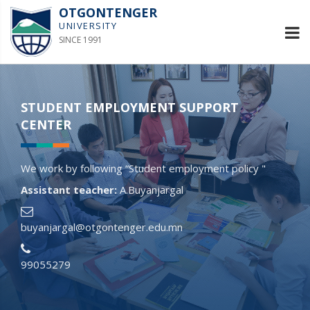
OTGONTENGER
UNIVERSITY
SINCE 1991
STUDENT EMPLOYMENT SUPPORT
CENTER
We work by following “Student employment policy "
Assistant teacher:
A.Buyanjargal
buyanjargal@otgontenger.edu.mn
99055279