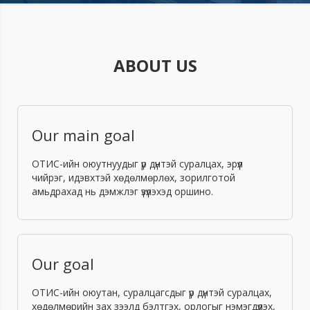
ABOUT US
Our main goal
ОТИС-ийн оюутнуудыг үр дүнтэй суралцах, эрүүл
чийрэг, идэвхтэй хөдөлмөрлөх, зорилготой
амьдрахад нь дэмжлэг үзүүлэхэд оршино.
Our goal
ОТИС-ийн оюутан, суралцагсдыг үр дүнтэй суралцах,
хөдөлмөрийн зах зээлд бэлтгэх, орлогыг нэмэгдүүлэх,