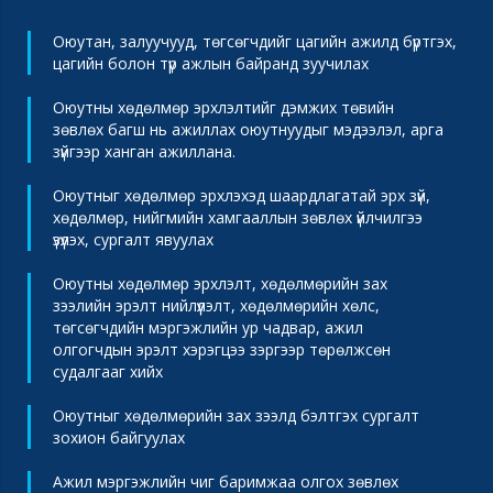
Оюутан, залуучууд, төгсөгчдийг цагийн ажилд бүртгэх,
цагийн болон түр ажлын байранд зуучилах
Оюутны хөдөлмөр эрхлэлтийг дэмжих төвийн
зөвлөх багш нь ажиллах оюутнуудыг мэдээлэл, арга
зүйгээр ханган ажиллана.
Оюутныг хөдөлмөр эрхлэхэд шаардлагатай эрх зүй,
хөдөлмөр, нийгмийн хамгааллын зөвлөх үйлчилгээ
үзүүлэх, сургалт явуулах
Оюутны хөдөлмөр эрхлэлт, хөдөлмөрийн зах
зээлийн эрэлт нийлүүлэлт, хөдөлмөрийн хөлс,
төгсөгчдийн мэргэжлийн ур чадвар, ажил
олгогчдын эрэлт хэрэгцээ зэргээр төрөлжсөн
судалгааг хийх
Оюутныг хөдөлмөрийн зах зээлд бэлтгэх сургалт
зохион байгуулах
Ажил мэргэжлийн чиг баримжаа олгох зөвлөх