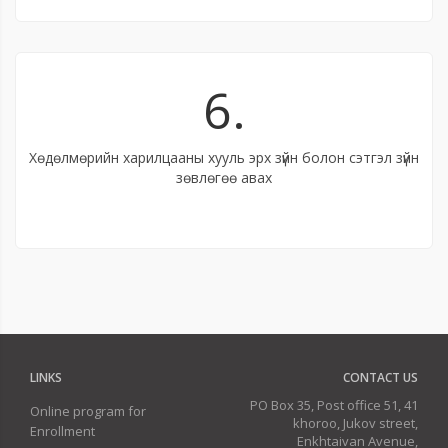
6.
Хөдөлмөрийн харилцааны хууль эрх зүйн болон сэтгэл зүйн
зөвлөгөө авах
LINKS
CONTACT US
PO Box 35, Post office 51, 41
Online program for
khoroo, Jukov street,
Enrollment
Enkhtaivan Avenue,