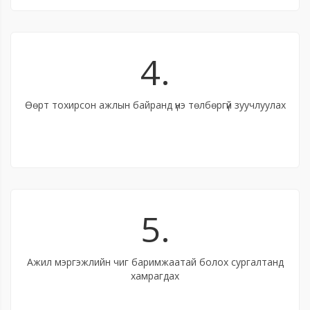
4.
Өөрт тохирсон ажлын байранд үнэ төлбөргүй зуучлуулах
5.
Ажил мэргэжлийн чиг баримжаатай болох сургалтанд
хамрагдах