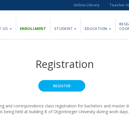
Online Library
Teacher l
RESE
T US
ENROLLMENT
STUDENT
EDUCATION
COO
Registration
REGISTER
ing and correspondence class registration for bachelors and master 
is being held at building B of Otgontneger Univesity during work days.