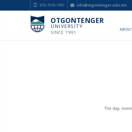
976-7010-1991
info@otgontenger.edu.mn
OTGONTENGER
UNIVERSITY
ABOU
SINCE 1991
The day, even