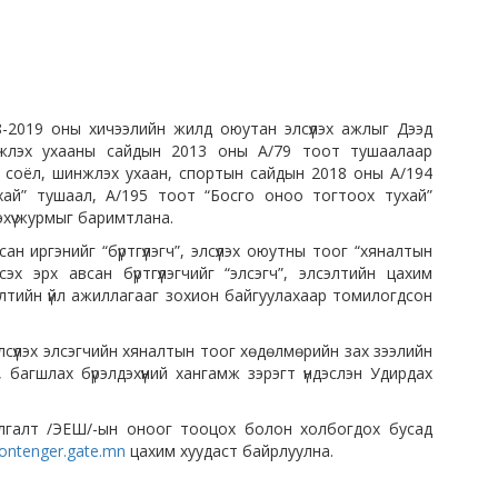
-2019 оны хичээлийн жилд оюутан элсүүлэх ажлыг Дээд
жлэх ухааны сайдын 2013 оны А/79 тоот тушаалаар
, соёл, шинжлэх ухаан, спортын сайдын 2018 оны А/194
хай” тушаал, А/195 тоот “Босго оноо тогтоох тухай”
эхүү журмыг баримтлана.
н иргэнийг “бүртгүүлэгч”, элсүүлэх оюутны тоог “хяналтын
х эрх авсан бүртгүүлэгчийг “элсэгч”, элсэлтийн цахим
элтийн үйл ажиллагааг зохион байгуулахаар томилогдсон
үүлэх элсэгчийн хяналтын тоог хөдөлмөрийн зах зээлийн
 багшлах бүрэлдэхүүний хангамж зэрэгт үндэслэн Удирдах
лгалт /ЭЕШ/-ын оноог тооцох болон холбогдох бусад
gontenger.gate.mn
цахим хуудаст байрлуулна.