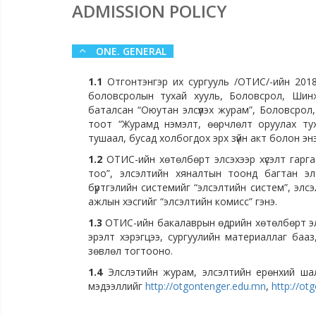
ADMISSION POLICY
ONE. GENERAL
1.1
Отгонтэнгэр их сургууль /ОТИС/-ийн 2018
боловсролын тухай хууль, Боловсрол, Шин
баталсан “Оюутан элсүүлэх журам”, Боловсрол
тоот “Журамд нэмэлт, өөрчлөлт оруулах ту
тушаал, бусад холбогдох эрх зүйн акт болон эн
1.2
ОТИС-ийн хөтөлбөрт элсэхээр хүсэлт гаргаса
тоо”, элсэлтийн хяналтын тоонд багтан элсэ
бүртгэлийн системийг “элсэлтийн систем”, элс
ажлын хэсгийг “элсэлтийн комисс” гэнэ.
1.3
ОТИС-ийн бакалаврын өдрийн хөтөлбөрт элс
эрэлт хэрэгцээ, сургуулийн материаллаг бааз,
зөвлөл тогтооно.
1.4
Элслэтийн журам, элсэлтийн ерөнхий ша
мэдээллийг
http://otgontenger.edu.mn
,
http://ot