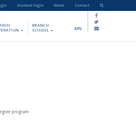
ogin
Student login
News
Contact
ARCH
BRANCH
MN
PERATION
SCHOOL
degree program