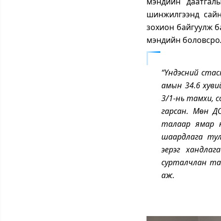
мэндийн даатгалы
шинжилгээнд сайн
зохион байгуулж б
мэндийн боловсрол
“Үндэсний стас
амын 34.6 хуви
3/1-нь тамхи, с
гарсан. Мөн Д
талаар ямар 
шаардлага тул
эерэг хандлаг
сурталчлан тан
аж.