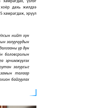
 хамрагдах, үзлэг
 хоёр дахь жилдээ
5 хамрагдаж, эрүүл
 Улсын нийт хүн
мын залуучуудын
удалгааны үр дүн
йн боловсролын
нга эрчимжүүлэх
юутан залуусыг
а замын талаар
охион байгуулах