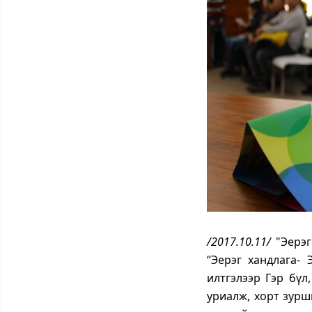
/2017.10.11/
"Эерэ
“Эерэг хандлага-
илтгэлээр Гэр бүл
уриалж, хорт зурш