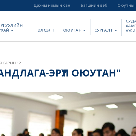
Цахим номын сан
Багшийн вэб
Оюутны 
СУД
УРГУУЛИЙН
ХАМ
УХАЙ
ЭЛСЭЛТ
ОЮУТАН
СУРГАЛТ
АЖИ
9 САРЫН 12
ХАНДЛАГА-ЭРҮҮЛ ОЮУТАН"