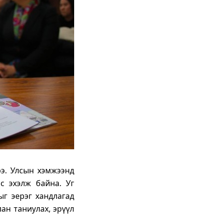
ээ. Улсын хэмжээнд
с эхэлж байна. Уг
ыг эерэг хандлагад
ан таниулах, эрүүл