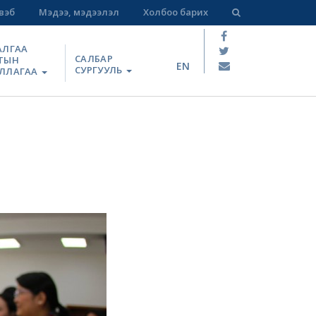
вэб
Мэдээ, мэдээлэл
Холбоо барих
АЛГАА
САЛБАР
ТЫН
EN
СУРГУУЛЬ
ЛЛАГАА