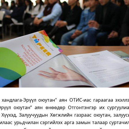
г хандлага-Эрүүл оюутан" аян ОТИС-иас гараагаа эхэлл
 Эрүүл оюутан” аян өнөөдөр Отгонтэнгэр их сургуулиа
, Хүүхэд, Залуучуудын Хөгжлийн газраас оюутан, залуус
илаас урьдчилан сэргийлэх арга замын талаар суртачил