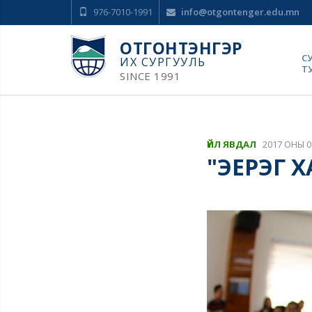
976-7010-1991
info@otgontenger.edu.mn
ОТГОНТЭНГЭР
С
ИХ СУРГУУЛЬ
Т
SINCE 1991
ҮЙЛ ЯВДАЛ
2017 ОНЫ 0
"ЭЕРЭГ 