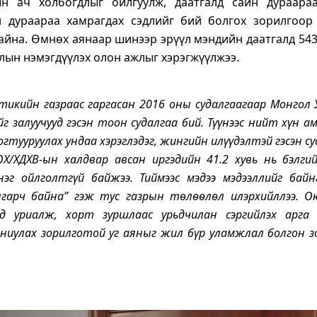
н ач холбогдлыг ойлгуулж, даатгалд сайн дураараа
 дураараа хамрагдах сэдлийг бий болгох зорилгоор
айна. Өмнөх аянаар шинээр эрүүл мэндийн даатгалд 543
ын нэмэгдүүлэх олон ажлыг хэрэгжүүлжээ.
тикийн газраас гаргасан 2016 оны судалгаагаар Монгол
йг залуучууд гэсэн тоон судалгаа бий. Түүнээс нийт хүн а
огтууруулах ундаа хэрэглэдэг, жингийн илүүдэлтэй гэсэн с
ОХ/ХДХВ-ын халдвар авсан иргэдийн 41.2 хувь нь бэлги
нэг ойлголтгүй байжээ.
Тиймээс мэдээ мэдээллийг бай
гарч байна” гэж тус газрын төлөөлөл илэрхийллээ. О
ад уриалж, хорт зуршлаас урьдчилан сэргийлэх арг
иулах зорилготой уг аяныг жил бүр уламжлал болгон з