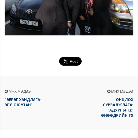
ӨМНӨХ МЭДЭЭ
ӨМНӨХ МЭДЭЭ
"ЭЕРЭГ ХАНДЛАГА-
ОНЦЛОХ
ЭРҮҮЛ ОЮУТАН"
СУРВАЛЖЛАГА:
“АДУУНЫ ТҮҮХ”
ӨНӨӨДРИЙН ТҮҮХ