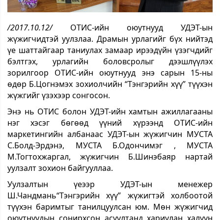
/2017.10.12/
ОТИС-ийн оюутнууд УДЭТ-ын
жүжигчидтэй уулзлаа. Драмын урлагийг бүх нийтэд
үе шаттайгаар таниулах замаар ирээдүйн үзэгчдийг
бэлтгэх, урлагийн боловсролыг дээшлүүлэх
зорилгоор ОТИС-ийн оюутнууд энэ сарын 15-ны
өдөр Б.Цогнэмэх зохиолчийн “Тэнгэрийн хүү” түүхэн
жүжгийг үзэхээр сонгосон.
Энэ нь ОТИС болон УДЭТ-ийн хамтын ажиллагааны
нэг хэсэг бөгөөд үүний хүрээнд ОТИС-ийн
маркетингийн албанаас УДЭТ-ын жүжигчин МУСТА
С.Болд-Эрдэнэ, МУСТА Б.Одончимэг , МУСТА
М.Тогтохжаргал, жүжигчин Б.Шинэбаяр нартай
уулзалт зохион байгууллаа.
Уулзалтын үеээр УДЭТ-ын менежер
Ш.Чандмань“Тэнгэрийн хүү” жүжигтэй холбоотой
түүхэн баримтыг танилцуулсан юм. Мөн жүжигчид
оюутнуудын сонирхсон асуултанд хариулан халуун