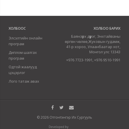
ХОЛБООС
ХОЛБОО БАРИХ
Баянзүрх дүүрэг, Энхтайваны
Элсэлтийн онлайн
өргөн чөлөө,Жуковын гудамж,
програм
41-р хороо, Улаанбаатар хот,
Монгол улс 13343
Диплом шалгах
програм
+976 7723-1991, +976 9510-1991
Одтой жаалууд
цэцэрлэг
Лого татаж авах
© 2026 Отгонтэнгэр Их Сургууль