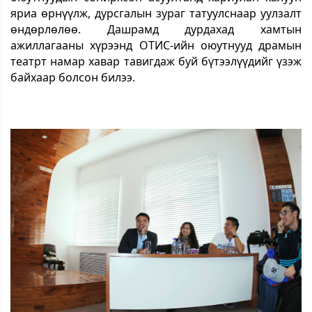
яриа өрнүүлж, дурсгалын зураг татуулснаар уулзалт
өндөрлөлөө. Дашрамд дурдахад хамтын
ажиллагааны хүрээнд ОТИС-ийн оюутнууд драмын
театрт намар хавар тавигдаж буй бүтээлүүдийг үзэж
байхаар болсон билээ.