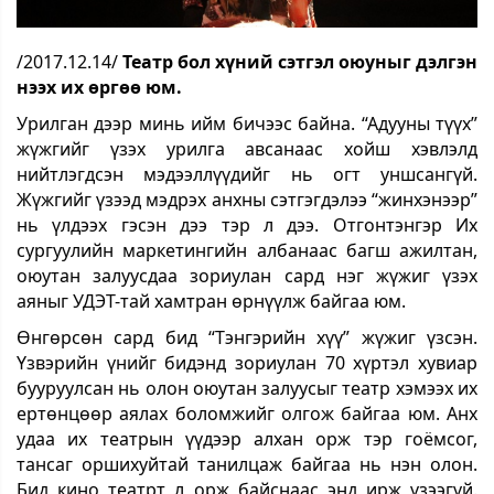
/2017.12.14/
Театр бол хүний сэтгэл оюуныг дэлгэн
нээх их өргөө юм.
Урилган дээр минь ийм бичээс байна. “Адууны түүх”
жүжгийг үзэх урилга авсанаас хойш хэвлэлд
нийтлэгдсэн мэдээллүүдийг нь огт уншсангүй.
Жүжгийг үзээд мэдрэх анхны сэтгэгдэлээ “жинхэнээр”
нь үлдээх гэсэн дээ тэр л дээ. Отгонтэнгэр Их
сургуулийн маркетингийн албанаас багш ажилтан,
оюутан залуусдаа зориулан сард нэг жүжиг үзэх
аяныг УДЭТ-тай хамтран өрнүүлж байгаа юм.
Өнгөрсөн сард бид “Тэнгэрийн хүү” жүжиг үзсэн.
Үзвэрийн үнийг бидэнд зориулан 70 хүртэл хувиар
бууруулсан нь олон оюутан залуусыг театр хэмээх их
ертөнцөөр аялах боломжийг олгож байгаа юм. Анх
удаа их театрын үүдээр алхан орж тэр гоёмсог,
тансаг оршихуйтай танилцаж байгаа нь нэн олон.
Бид кино театрт л орж байснаас энд ирж үзээгүй.