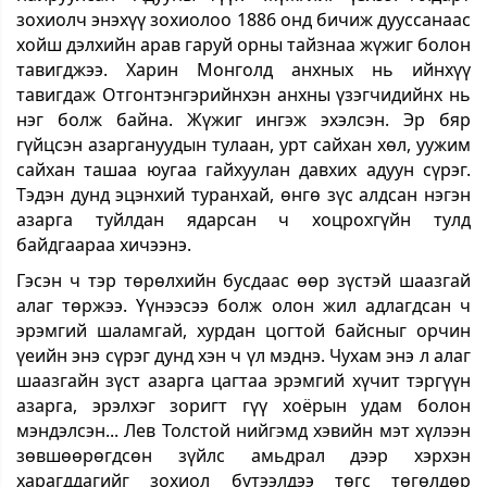
зохиолч энэхүү зохиолоо 1886 онд бичиж дууссанаас
хойш дэлхийн арав гаруй орны тайзнаа жүжиг болон
тавигджээ. Харин Монголд анхных нь ийнхүү
тавигдаж Отгонтэнгэрийнхэн анхны үзэгчидийнх нь
нэг болж байна. Жүжиг ингэж эхэлсэн. Эр бяр
гүйцсэн азаргануудын тулаан, урт сайхан хөл, уужим
сайхан ташаа юугаа гайхуулан давхих адуун сүрэг.
Тэдэн дунд эцэнхий туранхай, өнгө зүс алдсан нэгэн
азарга туйлдан ядарсан ч хоцрохгүйн тулд
байдгаараа хичээнэ.
Гэсэн ч тэр төрөлхийн бусдаас өөр зүстэй шаазгай
алаг төржээ. Үүнээсээ болж олон жил адлагдсан ч
эрэмгий шаламгай, хурдан цогтой байсныг орчин
үеийн энэ сүрэг дунд хэн ч үл мэднэ. Чухам энэ л алаг
шаазгайн зүст азарга цагтаа эрэмгий хүчит тэргүүн
азарга, эрэлхэг зоригт гүү хоёрын удам болон
мэндэлсэн... Лев Толстой нийгэмд хэвийн мэт хүлээн
зөвшөөрөгдсөн зүйлс амьдрал дээр хэрхэн
харагддагийг зохиол бүтээлдээ төгс төгөлдөр