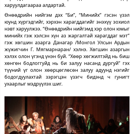
харуулдагаараа алдартай.
Өнөөдрийн нийгэм дэх “Би”, “Минийх” гэсэн үзэл
юунд хүргэдгийг, хэрхэн харагддагийг энэхүү зохиол
нэвт харуулжээ. “Өнөөдрийн нийгэмд хэр олон юмыг
минийх гэж хэлсэн хүн аз жаргалтай харагддаг мэт”
гэж хөгшин азарга Данагар /Монгол Улсын Ардын
жүжигчин Г. Мягмарнаран/ хэлнэ. Хөгшин азаргын
хэлэх олон үгэнд үнэн буй. “Хөөр хөгжилтэйд нь биш
хөнгөн бодлоггуйд нь би залуу насанд дургуй” гэх
түүний үг олон хөөрцөглөсөн залуу адуунд нэгийг
бодогдуулахтай зэрэгцэн үзэгч бидэнд ч гунигт
ухаарлыг мэдрүүлэх шиг.