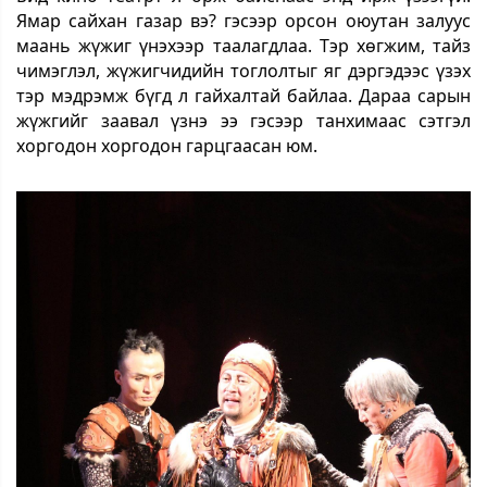
Ямар сайхан газар вэ? гэсээр орсон оюутан залуус
маань жүжиг үнэхээр таалагдлаа. Тэр хөгжим, тайз
чимэглэл, жүжигчидийн тоглолтыг яг дэргэдээс үзэх
тэр мэдрэмж бүгд л гайхалтай байлаа. Дараа сарын
жүжгийг заавал үзнэ ээ гэсээр танхимаас сэтгэл
хоргодон хоргодон гарцгаасан юм.