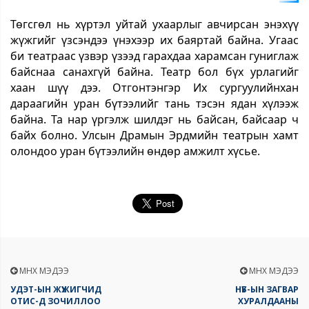
Төгсгөл нь хүртэл уйтай ухаарлыг авчирсан энэхүү
жүжгийг үзсэндээ үнэхээр их баяртай байна. Угаас
би театраас үзвэр үзээд гарахдаа харамсан гуниглаж
байснаа санахгүй байна. Театр бол бүх урлагийг
хаан шүү дээ. Отгонтэнгэр Их сургуулийнхан
дараагийн уран бүтээлийг тань тэсэн ядан хүлээж
байна. Та нар үргэлж шилдэг нь байсан, байсаар ч
байх болно. Улсын Драмын Эрдмийн театрын хамт
олондоо уран бүтээлийн өндөр амжилт хүсье.
ӨМНӨХ МЭДЭЭ
ӨМНӨХ МЭДЭЭ
УДЭТ-ЫН ЖҮЖИГЧИД
НҮБ-ЫН ЗАГВАР
ОТИС-Д ЗОЧИЛЛОО
ХУРАЛДААНЫ