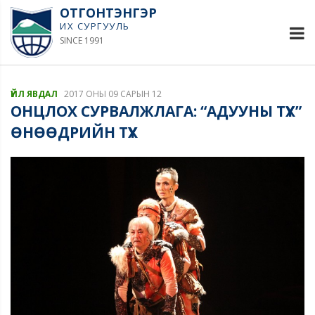
ОТГОНТЭНГЭР
ИХ СУРГУУЛЬ
SINCE 1991
ҮЙЛ ЯВДАЛ
2017 ОНЫ 09 САРЫН 12
ОНЦЛОХ СУРВАЛЖЛАГА: “АДУУНЫ ТҮҮХ”
ӨНӨӨДРИЙН ТҮҮХ