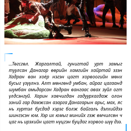
...Төгсгөл. Жаргалтай, гунигтай урт замыг
туулсан Данагар өөрийн хамгийн хайртай эзэн
Хадран ван хоёр нэгэн цагт хорвоогийн мөнх
бусыг үзүүлнэ. Алт мөнгөнд умбан, айраг цагаанд
шумбан амьдарсан Хадран вангаас авах зүйл огт
үлдсэнгүй. Харин хавчигдан гадуурхагдаж олон
эзний гар дамжсан азарга Данагарын арьс, мах, яс
нь хүртэл бусдад хэрэг болж байгаль дэлхийдээ
шингэсэн юм. Хэр их юмыг минийх гэж өмчилсөн ч
цаг нь ирэхийн цагт нүцгэн буцдаг хорвоо шүү дээ.