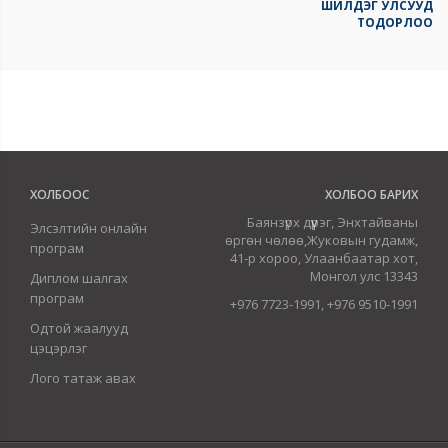
ШИЛДЭГ УЛСУУД
ТОДОРЛОО
ХОЛБООС
ХОЛБОО БАРИХ
Баянзүрх дүүрэг, Энхтайваны
Элсэлтийн онлайн
өргөн чөлөө,Жуковын гудамж,
програм
41-р хороо, Улаанбаатар хот,
Монгол улс 13343
Диплом шалгах
програм
+976 7723-1991, +976 9510-1991
Одтой жаалууд
цэцэрлэг
Лого татаж авах