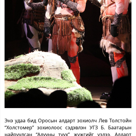
Энэ удаа бид Оросын алдарт зохиолч Лев Толстойн
“Холстомер” зохиолоос сэдэвлэн УГЗ Б. Баатарын
найруулсан “Адууны түүх” жүжгийг үзлээ. Алдарт