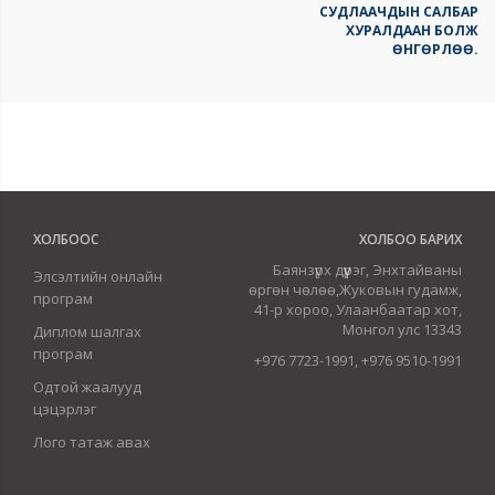
СУДЛААЧДЫН САЛБАР
ХУРАЛДААН БОЛЖ
ӨНГӨРЛӨӨ.
ХОЛБООС
ХОЛБОО БАРИХ
Баянзүрх дүүрэг, Энхтайваны
Элсэлтийн онлайн
өргөн чөлөө,Жуковын гудамж,
програм
41-р хороо, Улаанбаатар хот,
Монгол улс 13343
Диплом шалгах
програм
+976 7723-1991, +976 9510-1991
Одтой жаалууд
цэцэрлэг
Лого татаж авах