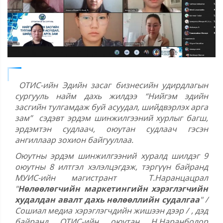
ОТИС-ийн Эдийн засаг бизнесийн удирдлагын
сургууль найм дахь жилдээ “Нийгэм эдийн
засгийн тулгамдаж буй асуудал, шийдвэрлэх арга
зам” сэдэвт эрдэм шинжилгээний хурлыг багш,
эрдэмтэн судлаач, оюутан судлаач гэсэн
ангиллаар зохион байгууллаа.
Оюутны эрдэм шинжилгээний хуралд шилдэг 9
оюутны 8 илтгэл хэлэлцэгдэж, тэргүүн байранд
МУИС-ийн магистрант Т.Наранцацрал
"
Нөлөөлөгчийн маркетингийн хэрэглэгчийн
худалдан авалт дахь нөлөөллийн судалгаа
" /
Сошиал медиа хэрэглэгчдийн жишээн дээр / , дэд
байранд ОТИС-ийн оюутан Н.Наранболор