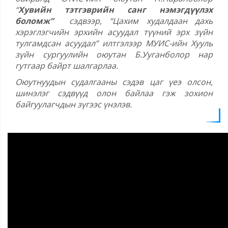
“
Хувийн тэтгэврийн санг нэмэгдүүлэх
боломж”
сэдвээр, “Цахим худалдаан дахь
хэрэглэгчийн эрхийн асуудал түүний эрх зүйн
тулгамдсан асуудал” илтгэлээр МУИС-ийн Хууль
зүйн сургуулийн оюутан Б.Ууганболор нар
гутгаар байрт шалгарлаа.
Оюутнуудын судалгааны сэдэв цаг үеэ олсон,
шинэлэг сэдвүүд олон байлаа гэж зохион
байгуулагчдын зүгээс үнэлэв.