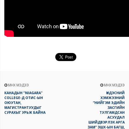
ӨМНӨХ МЭДЭЭ
ӨМНӨХ МЭДЭЭ
КАНАДЫН "NIAGARA"
ҮНДЭСНИЙ
COLLEGE-Д ОТИС-ЫН
ХЭМЖЭЭНИЙ
ОЮУТАН,
“НИЙГЭМ ЭДИЙН
МАГИСТРАНТУУДЫГ
ЗАСГИЙН
СУРАХЫГ УРЬЖ БАЙНА
ТУЛГАМДСАН
АСУУДАЛ
ШИЙДВЭРЛЭХ АРГА
ЗАМ” ЭШХ-ЫН БАГШ,