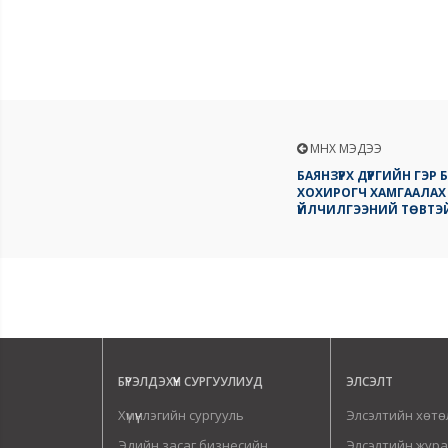
ӨМНӨХ МЭДЭЭ
БАЯНЗҮРХ ДҮҮРГИЙН ГЭ
ХОХИРОГЧ ХАМГААЛАХ
ҮЙЛЧИЛГЭЭНИЙ ТӨВТЭ
БҮРЭЛДЭХҮҮН СУРГУУЛИУД
ЭЛСЭЛТ
Хүмүүнлэгийн сургууль
Элсэлтийн хөтө
Эдийн засаг бизнесийн
Элсэлтийн жур