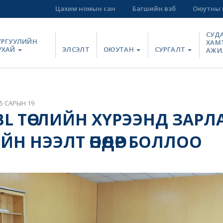
Цахим номын сан
Багшийн вэб
Оюутны 
СУД
УРГУУЛИЙН
ХАМ
УХАЙ
ЭЛСЭЛТ
ОЮУТАН
СУРГАЛТ
АЖИ
5 САРЫН 19
 ТӨСЛИЙН ХҮРЭЭНД ЗАРЛ
Н НЭЭЛТ ӨНӨӨДӨР БОЛЛОО