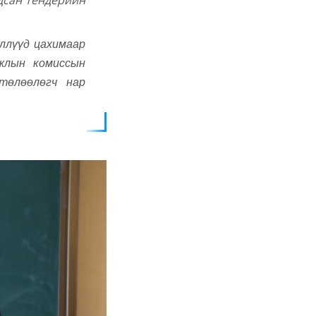
дсан тендерийн
ллүүд цахимаар
ажлын комиссын
төлөөлөгч нар