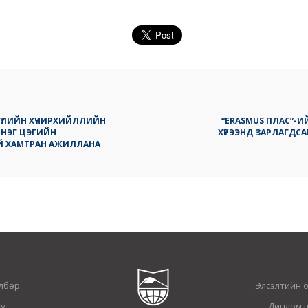
Р БҮЛИЙН ХҮЧИРХИЙЛЛИЙН
“ERASMUS ПЛАС”-
 НЭГ ЦЭГИЙН
ХҮРЭЭНД ЗАРЛАГДСА
Й ХАМТРАН АЖИЛЛАНА
лбөр
Элсэлтийн 
ам
Диплом 