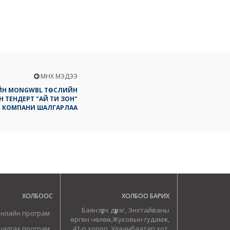
ӨМНӨХ МЭДЭЭ
ИЙН MONGWBL ТӨСЛИЙН
Н ТЕНДЕРТ "АЙ ТИ ЗОН"
КОМПАНИ ШАЛГАРЛАА
ХОЛБООС
ХОЛБОО БАРИХ
Баянзүрх дүүрэг, Энхтайваны
онлайн програм
өргөн чөлөө,Жуковын гудамж,
шалгах програм
41-р хороо, Улаанбаатар хот,