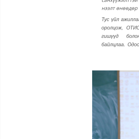
санхүүжилттэ
нээлт өнөөдөр
Тус үйл ажилл
оролцож, ОТИС
гишүүд болон
байлцлаа. Одоо