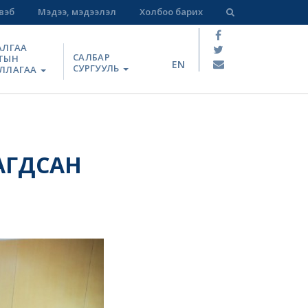
вэб
Мэдээ, мэдээлэл
Холбоо барих
АЛГАА
САЛБАР
ТЫН
EN
СУРГУУЛЬ
ЛЛАГАА
АГДСАН