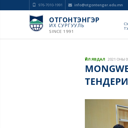
976-7010-1991
info@otgontenger.edu.mn
ОТГОНТЭНГЭР
С
ИХ СУРГУУЛЬ
Т
SINCE 1991
ҮЙЛ ЯВДАЛ
2021 ОНЫ 0
MONGWBL
ТЕНДЕРИЙ