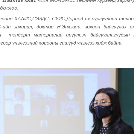
й
“Erasmus плас”
-ийн MONGWBL төслийн хүрээнд зарлаг
 боллоо.
агаанд ХААИС,СЭЗДС, СУИС,Дорнод их сургуулийн төлөө
-ийн захирал, доктор Н.Энхзаяа, зохион байгуулах 
 тендерт материалаа ирүүлсэн байгууллагуудын 
гоор үнэлгээний хорооны гишүүд үнэлгээ хийж байна.