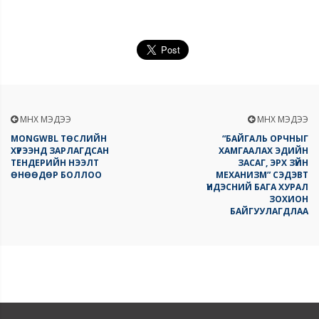
ӨМНӨХ МЭДЭЭ
ӨМНӨХ МЭДЭЭ
MONGWBL ТӨСЛИЙН
“БАЙГАЛЬ ОРЧНЫГ
ХҮРЭЭНД ЗАРЛАГДСАН
ХАМГААЛАХ ЭДИЙН
ТЕНДЕРИЙН НЭЭЛТ
ЗАСАГ, ЭРХ ЗҮЙН
ӨНӨӨДӨР БОЛЛОО
МЕХАНИЗМ” СЭДЭВТ
ҮНДЭСНИЙ БАГА ХУРАЛ
ЗОХИОН
БАЙГУУЛАГДЛАА