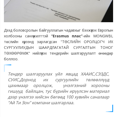
Дээд боловсролын байгууллагын чадавхыг бэхжүүлэх Европын
холбооны санхүүжилттэй
“Erasmus плас”
-ийн MONGWBL
төслийн хүрээнд зарлагдсан "ТӨСЛИЙН ОРОЛЦОГЧ ИХ
СУРГУУЛИУДЫН ШААРДЛАГАТАЙ СУРГАЛТЫН ТОНОГ
ТӨХӨӨРӨМЖ" нийлүүлэх тендерийн шалгаруулалт өнөөдөр
боллоо.
Тендер шалгаруулах үйл явцад ХААИС,СЭЗДС,
СУИС,Дорнод их сургуулийн төлөөллүүд
цахимаар оролцож,
үнэлгээний хорооны
гишүүд
байлцан, тус бүрийн ирүүлсэн материал
дээр үнэлгээ хийсэн бөгөөд 100 хувийн саналаар
"Ай Ти Зон" компани шалгарлаа.