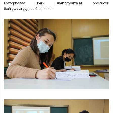
Материалаа ирүүлж, шалгаруултанд оролцсон
байгууллагууддаа баярлалаа.