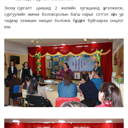
Энэхүү сургалт цаашид 2 жилийн хугацаанд үргэлжилж,
сургуулийн өмнөх боловсролын багш нарыг сэтгэл зүйн ур
чадвар эзэмших нөхцөл боломж бүрдүүлж буйгаараа онцлог
юм.