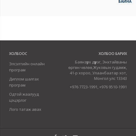
БАЙНА
ХОЛБООС
ХОЛБОО БАРИХ
Баянзүрх дүүрэг, Энхтайваны
Элсэлтийн онлайн
өргөн чөлөө,Жуковын гудамж,
програм
41-р хороо, Улаанбаатар хот,
Монгол улс 13343
Диплом шалгах
програм
+976 7723-1991, +976 9510-1991
Одтой жаалууд
цэцэрлэг
Лого татаж авах