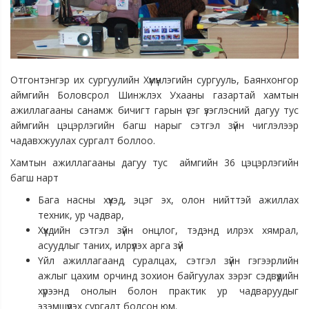
Отгонтэнгэр их сургуулийн Хүмүүнлэгийн сургууль, Баянхонгор
аймгийн Боловсрол Шинжлэх Ухааны газартай хамтын
ажиллагааны санамж бичигт гарын үсэг үзэглэсний дагуу тус
аймгийн цэцэрлэгийн багш нарыг сэтгэл зүйн чиглэлээр
чадавхжуулах сургалт боллоо.
Хамтын ажиллагааны дагуу тус аймгийн 36 цэцэрлэгийн
багш нарт
Бага насны хүүхэд, эцэг эх, олон нийттэй ажиллах
техник, ур чадвар,
Хүүхдийн сэтгэл зүйн онцлог, тэдэнд илрэх хямрал,
асуудлыг таних, илрүүлэх арга зүй
Үйл ажиллагаанд суралцах, сэтгэл зүйн гэгээрлийн
ажлыг цахим орчинд зохион байгуулах зэрэг сэдвүүдийн
хүрээнд онолын болон практик ур чадваруудыг
эзэмшүүлэх сургалт болсон юм.