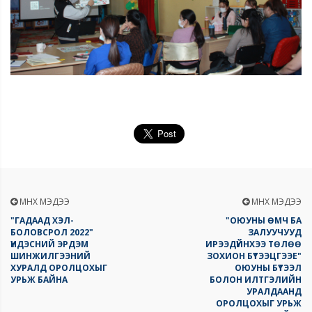
ӨМНӨХ МЭДЭЭ
ӨМНӨХ МЭДЭЭ
"ГАДААД ХЭЛ-
"ОЮУНЫ ӨМЧ БА
БОЛОВСРОЛ 2022"
ЗАЛУУЧУУД
ҮНДЭСНИЙ ЭРДЭМ
ИРЭЭДҮЙНХЭЭ ТӨЛӨӨ
ШИНЖИЛГЭЭНИЙ
ЗОХИОН БҮТЭЭЦГЭЭЕ"
ХУРАЛД ОРОЛЦОХЫГ
ОЮУНЫ БҮТЭЭЛ
УРЬЖ БАЙНА
БОЛОН ИЛТГЭЛИЙН
УРАЛДААНД
ОРОЛЦОХЫГ УРЬЖ