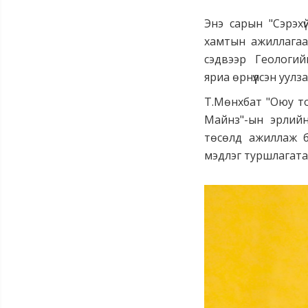
Энэ сарын "Сэрэх
хамтын ажиллагаа
сэдвээр Геологий
яриа өрнүүлсэн уулз
Т.Мөнхбат "Оюу то
Майнз"-ын эрлийн
төсөлд ажиллаж б
мэдлэг туршлагата