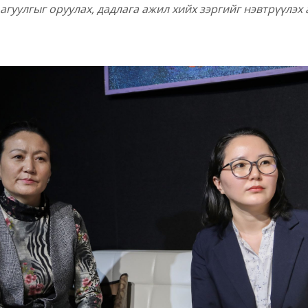
агуулгыг оруулах, дадлага ажил хийх зэргийг нэвтрүүлэх 