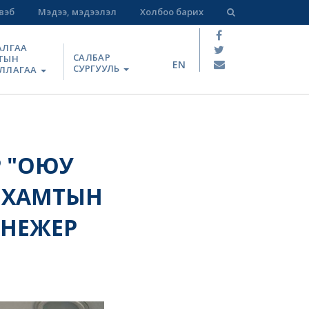
вэб
Мэдээ, мэдээлэл
Холбоо барих
АЛГАА
САЛБАР
ТЫН
EN
СУРГУУЛЬ
ЛЛАГАА
Р "ОЮУ
 ХАМТЫН
ЕНЕЖЕР