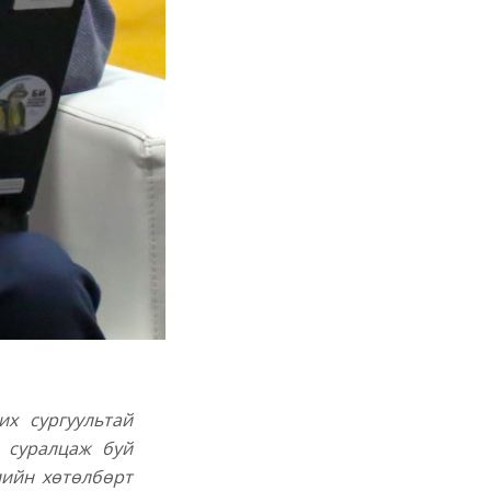
их сургуультай
р суралцаж буй
лийн хөтөлбөрт