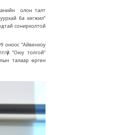
мпанийн олон талт
уурхай ба хөгжил"
удтай сонирхолтой
99 оноос "Айвенхоу
тгүй "Оюу толгой"
ллын талаар өргөн