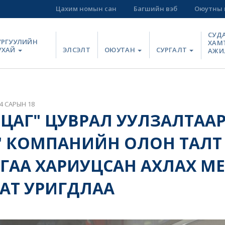
Цахим номын сан
Багшийн вэб
Оюутны 
СУД
УРГУУЛИЙН
ХАМ
УХАЙ
ЭЛСЭЛТ
ОЮУТАН
СУРГАЛТ
АЖИ
4 САРЫН 18
Й ЦАГ" ЦУВРАЛ УУЛЗАЛТАА
" КОМПАНИЙН ОЛОН ТАЛТ
АА ХАРИУЦСАН АХЛАХ М
АТ УРИГДЛАА