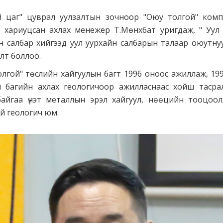
үй цаг" цуврал уулзалтын зочноор "Оюу толгой" ко
 хариуцсан ахлах менежер Т.Мөнхбат уригдаж, " Уул 
н салбар хийгээд уул уурхайн салбарын талаар оюутну
алт боллоо.
лгой" төслийн хайгуулын багт 1996 оноос ажиллаж, 19
 багийн ахлах геологичоор ажилласнаас хойш тасрал
айгаа үнэт металлын эрэл хайгуул, нөөцийн тооцоо
й геологич юм.