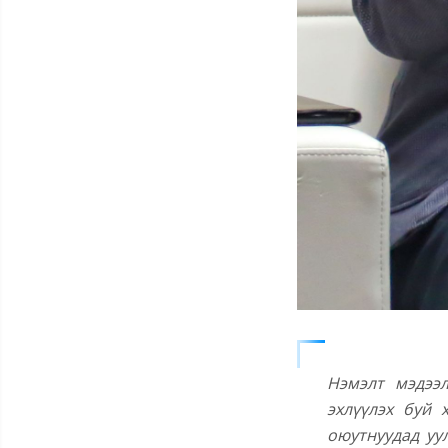
Нэмэлт мэдээл
эхлүүлэх буй 
оюутнуудад уу