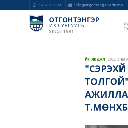
976-7010-1991
info@otgontenger.edu.mn
ОТГОНТЭНГЭР
С
ИХ СУРГУУЛЬ
Т
SINCE 1991
ҮЙЛ ЯВДАЛ
2022 ОНЫ 0
"СЭРЭХҮ
ТОЛГОЙ
АЖИЛЛАГ
Т.МӨНХБ