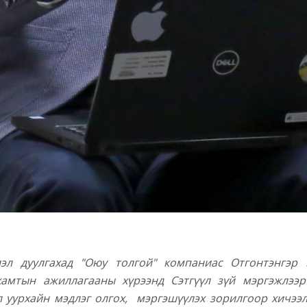
эл дуулгахад "Оюу толгой" компаниас Отгонтэнгэр 
хамтын ажиллагааны хүрээнд Сэтгүүл зүй мэргэжлээ
л уурхайн мэдлэг олгох, мэргэшүүлэх зорилгоор хичээ