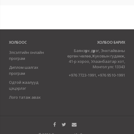
ХОЛБООС
ХОЛБОО БАРИХ
Баянзүрх дүүрэг, Энхтайваны
Элсэлтийн онлайн
өргөн чөлөө,Жуковын гудамж,
програм
41-р хороо, Улаанбаатар хот,
Монгол улс 13343
Диплом шалгах
програм
+976 7723-1991, +976 9510-1991
Одтой жаалууд
цэцэрлэг
Лого татаж авах