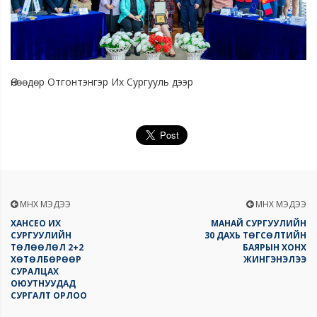
Өнөөдөр Отгонтэнгэр Их Сургууль дээр
ӨМНӨХ МЭДЭЭ
ӨМНӨХ МЭДЭЭ
ХАНСЕО ИХ
МАНАЙ СУРГУУЛИЙН
СУРГУУЛИЙН
30 ДАХЬ ТӨГСӨЛТИЙН
ТӨЛӨӨЛӨЛ 2+2
БАЯРЫН ХОНХ
ХӨТӨЛБӨРӨӨР
ЖИНГЭНЭЛЭЭ
СУРАЛЦАХ
ОЮУТНУУДАД
СУРГАЛТ ОРЛОО