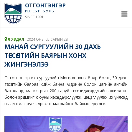
ОТГОНТЭНГЭР
ИХ СУРГУУЛЬ
SINCE 1991
ҮЙЛ ЯВДАЛ
2024 ОНЫ 05 САРЫН 28
МАНАЙ СУРГУУЛИЙН 30 ДАХЬ
ТӨГСӨЛТИЙН БАЯРЫН ХОНХ
ЖИНГЭНЭЛЭЭ
Отгонтэнгэр их сургуулийн Мөнгөн хонхны баяр болж, 30 дахь
төгсөлтийн баяраа хийж байна. Өдрийн болон цагийн ангийн
бакалавр, магистрын 200 гаруй төгсөгчиддөө эрдмийн ажилд нь
болон эрдмийг оюуны хөрсөндөө үрслүүлж, цэцэглүүлэх их үйлсэд
нь амжилт хүсч, үргэлж манлайлж байхын ерөөл өргөе.