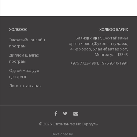
ХОЛБООС
ХОЛБОО БАРИХ
Баянзүрх дүүрэг, Энхтайваны
Элсэлтийн онлайн
өргөн чөлөө,Жуковын гудамж,
програм
41-р хороо, Улаанбаатар хот,
Монгол улс 13343
Диплом шалгах
програм
+976 7723-1991, +976 9510-1991
Одтой жаалууд
цэцэрлэг
Лого татаж авах
© 2026 Отгонтэнгэр Их Сургууль