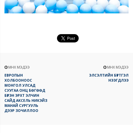
ӨМНӨХ МЭДЭЭ
ӨМНӨХ МЭДЭЭ
ЕВРОПЫН
ЭЛСЭЛТИЙН БҮРТГЭЛ
ХОЛБООНООС
НЭЭГДЛЭЭ
МОНГОЛ УЛСАД
СУУГАА ОНЦ БӨГӨӨД
БҮРЭН ЭРХТ ЭЛЧИН
САЙД АКСЕЛЬ НИКЭЙЗ
МАНАЙ СУРГУУЛЬ
ДЭЭР ЗОЧИЛЛОО