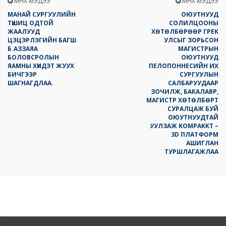
ӨМНӨХ МЭДЭЭ
ӨМНӨХ МЭДЭЭ
МАНАЙ СУРГУУЛИЙН
ОЮУТНУУД
ТҮШИЦ ОДТОЙ
СОЛИЛЦООНЫ
ЖААЛУУД
ХӨТӨЛБӨРӨӨР ГРЕК
ЦЭЦЭРЛЭГИЙН БАГШ
УЛСЫГ ЗОРЬСОН
Б.АЗЗАЯА
МАГИСТРЫН
БОЛОВСРОЛЫН
ОЮУТНУУД
ЯАМНЫ ХҮНДЭТ ЖУУХ
ПЕЛОПОННЕСИЙН ИХ
БИЧГЭЭР
СУРГУУЛЫН
ШАГНАГДЛАА.
САЛБАРУУДААР
ЗОЧИЛЖ, БАКАЛАВР,
МАГИСТР ХӨТӨЛБӨРТ
СУРАЛЦАЖ БУЙ
ОЮУТНУУДТАЙ
УУЛЗАЖ KOMPAKKT –
3D ПЛАТФОРМ
АШИГЛАН
ТУРШЛАГАЖЛАА