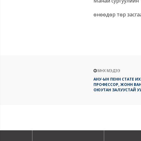
Манай сургуулийн 
өнөөдөр төр засгаа
ӨМНӨХ МЭДЭЭ
АНУ-ЫН ПЕНН СТАТЕ И
ПРОФЕССОР, ЖОНН ВА
ОЮУТАН ЗАЛУУСТАЙ У