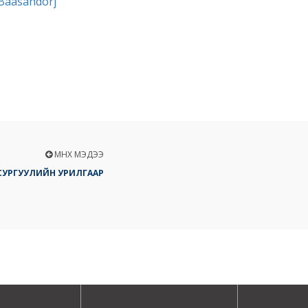
Baasandorj
ӨМНӨХ МЭДЭЭ
СУРГУУЛИЙН УРИЛГААР