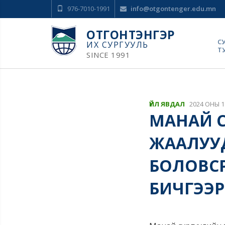
976-7010-1991
info@otgontenger.edu.mn
ОТГОНТЭНГЭР
С
ИХ СУРГУУЛЬ
Т
SINCE 1991
ҮЙЛ ЯВДАЛ
2024 ОНЫ 1
МАНАЙ С
ЖААЛУУД
БОЛОВСР
БИЧГЭЭР