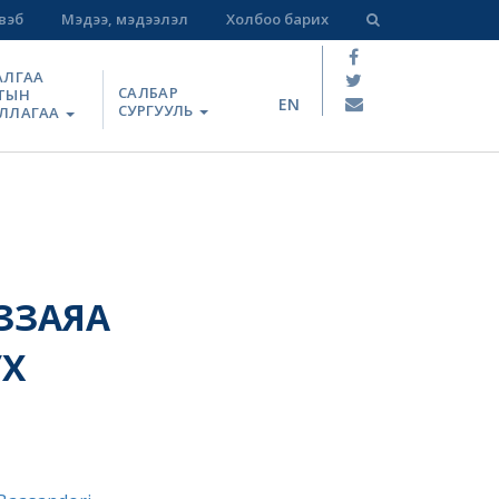
вэб
Мэдээ, мэдээлэл
Холбоо барих
АЛГАА
САЛБАР
ТЫН
EN
СУРГУУЛЬ
ЛЛАГАА
Й
ЗЗАЯА
УХ