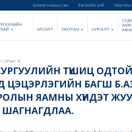
Цахим номын сан
Багшийн вэб
Оюутны 
СУД
УРГУУЛИЙН
ХАМ
УХАЙ
ЭЛСЭЛТ
ОЮУТАН
СУРГАЛТ
АЖИ
1 САРЫН 18
УРГУУЛИЙН ТҮШИЦ ОДТО
 ЦЭЦЭРЛЭГИЙН БАГШ Б.А
ОЛЫН ЯАМНЫ ХҮНДЭТ ЖУ
 ШАГНАГДЛАА.