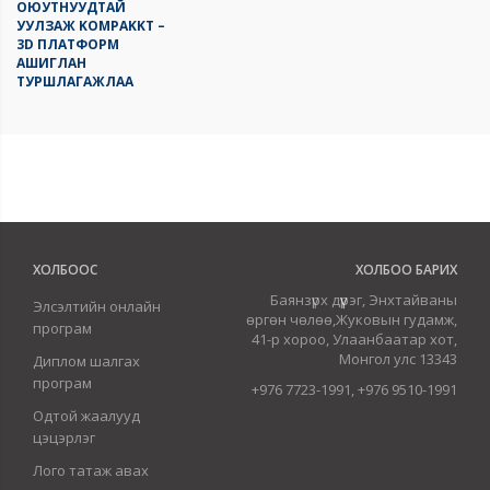
ОЮУТНУУДТАЙ
УУЛЗАЖ KOMPAKKT –
3D ПЛАТФОРМ
АШИГЛАН
ТУРШЛАГАЖЛАА
ХОЛБООС
ХОЛБОО БАРИХ
Баянзүрх дүүрэг, Энхтайваны
Элсэлтийн онлайн
өргөн чөлөө,Жуковын гудамж,
програм
41-р хороо, Улаанбаатар хот,
Монгол улс 13343
Диплом шалгах
програм
+976 7723-1991, +976 9510-1991
Одтой жаалууд
цэцэрлэг
Лого татаж авах