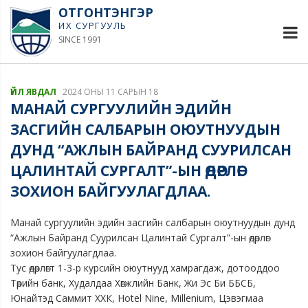
ОТГОНТЭНГЭР
ИХ СУРГУУЛЬ
SINCE 1991
ҮЙЛ ЯВДАЛ
2024 ОНЫ 11 САРЫН 18
МАНАЙ СУРГУУЛИЙН ЭДИЙН
ЗАСГИЙН САЛБАРЫН ОЮУТНУУДЫН
ДУНД “АЖЛЫН БАЙРАНД СУУРИЛСАН
ЦАЛИНТАЙ СУРГАЛТ”-ЫН ӨДӨРЛӨГ
ЗОХИОН БАЙГУУЛАГДЛАА.
Манай сургуулийн эдийн засгийн салбарын оюутнуудын дунд
“Ажлын Байранд Суурилсан Цалинтай Сургалт”-ын өдөрлөг
зохион байгуулагдлаа.
Тус өдөрлөгт 1-3-р курсийн оюутнууд хамрагдаж, дотооддоо
Төрийн банк, Худалдаа Хөгжлийн Банк, Жи Эс Би ББСБ,
Юнайтэд Саммит ХХК, Hotel Nine, Millenium, Цэвэгмаа