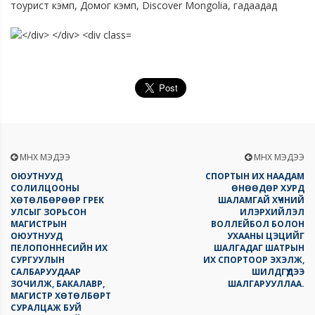
тоурист кэмп, Домог кэмп, Discover Mongolia, гадаадад
ӨМНӨХ МЭДЭЭ
ӨМНӨХ МЭДЭЭ
ОЮУТНУУД
СПОРТЫН ИХ НААДАМ
СОЛИЛЦООНЫ
ӨНӨӨДӨР ХУРД
ХӨТӨЛБӨРӨӨР ГРЕК
ШАЛАМГАЙ ХҮЧНИЙ
УЛСЫГ ЗОРЬСОН
ИЛЭРХИЙЛЭЛ
МАГИСТРЫН
ВОЛЛЕЙБОЛ БОЛОН
ОЮУТНУУД
УХААНЫ ЦЭЦИЙГ
ПЕЛОПОННЕСИЙН ИХ
ШАЛГАДАГ ШАТРЫН
СУРГУУЛЫН
ИХ СПОРТООР ЭХЭЛЖ,
САЛБАРУУДААР
ШИЛДГҮҮДЭЭ
ЗОЧИЛЖ, БАКАЛАВР,
ШАЛГАРУУЛЛАА.
МАГИСТР ХӨТӨЛБӨРТ
СУРАЛЦАЖ БУЙ