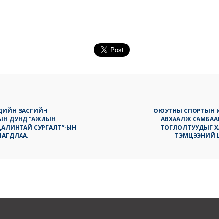
ДИЙН ЗАСГИЙН
ОЮУТНЫ СПОРТЫН И
ЫН ДУНД “АЖЛЫН
АВХААЛЖ САМБААГ
ЦАЛИНТАЙ СУРГАЛТ”-ЫН
ТОГЛОЛТУУДЫГ Х
УЛАГДЛАА.
ТЭМЦЭЭНИЙ 