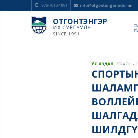
976-7010-1991
info@otgontenger.edu.mn
ОТГОНТЭНГЭР
С
ИХ СУРГУУЛЬ
Т
SINCE 1991
ҮЙЛ ЯВДАЛ
2024 ОНЫ 1
СПОРТЫН 
ШАЛАМГ
ВОЛЛЕЙ
ШАЛГАДА
ШИЛДГҮ