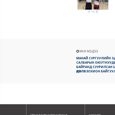
ӨМНӨХ МЭДЭЭ
МАНАЙ СУРГУУЛИЙН Э
САЛБАРЫН ОЮУТНУУД
БАЙРАНД СУУРИЛСАН 
ӨДӨРЛӨГ ЗОХИОН БАЙГУ