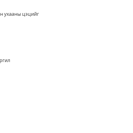
он ухааны цэцийг
Оргил