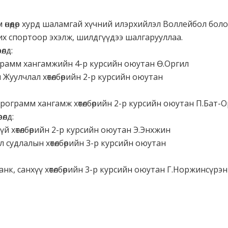
 өнөөдөр хурд шаламгай хүчний илэрхийлэл Воллейбол бол
х спортоор эхэлж, шилдгүүдээ шалгарууллаа.
өлд:
грамм хангамжийн 4-р курсийн оюутан Ө.Оргил
 Жуулчлал хөтөлбөрийн 2-р курсийн оюутан
рограмм хангамж хөтөлбөрийн 2-р курсийн оюутан П.Бат-
өлд:
зүй хөтөлбөрийн 2-р курсийн оюутан Э.Энхжин
л судлалын хөтөлбөрийн 3-р курсийн оюутан
анк, санхүү хөтөлбөрийн 3-р курсийн оюутан Г.Норжинсүрэн