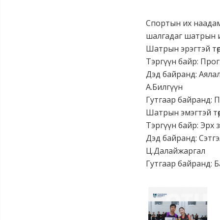
Спортын их наадам
шалгадаг шатрын и
Шатрын эрэгтэй төр
Тэргүүн байр: Про
Дэд байранд: Аялал
А.Билгүүн
Гутгаар байранд: П
Шатрын эмэгтэй төр
Тэргүүн байр: Эрх 
Дэд байранд: Сэтгэ
Ц.Далайжаргал
Гутгаар байранд: Б