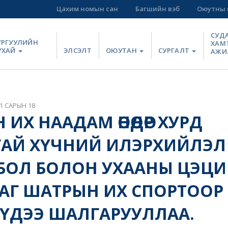
Цахим номын сан
Багшийн вэб
Оюутны 
СУД
УРГУУЛИЙН
ХАМ
УХАЙ
ЭЛСЭЛТ
ОЮУТАН
СУРГАЛТ
АЖИ
1 САРЫН 18
ИХ НААДАМ ӨНӨӨДӨР ХУРД
АЙ ХҮЧНИЙ ИЛЭРХИЙЛЭЛ
БОЛ БОЛОН УХААНЫ ЦЭЦИ
Г ШАТРЫН ИХ СПОРТООР 
ҮДЭЭ ШАЛГАРУУЛЛАА.