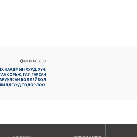
ӨМНӨХ МЭДЭЭ
Х НААДМЫН ХУРД, ХҮЧ,
АА СОРЬЖ, ГАЛ ГАРСАН
АРУУЛСАН ВОЛЛЕЙБОЛ
ШИЛДГҮҮД ТОДОРЛОО.