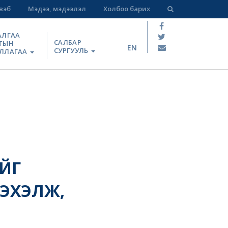
вэб
Мэдээ, мэдээлэл
Холбоо барих
АЛГАА
САЛБАР
ТЫН
EN
СУРГУУЛЬ
ЛЛАГАА
ЙГ
ЭХЭЛЖ,