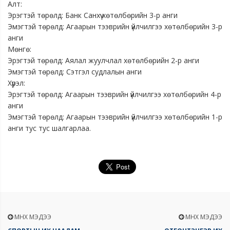
Алт:
Эрэгтэй төрөлд: Банк Санхүү хөтөлбөрийн 3-р анги
Эмэгтэй төрөлд: Агаарын тээврийн үйлчилгээ хөтөлбөрийн 3-р
анги
Мөнгө:
Эрэгтэй төрөлд: Аялал жуулчлал хөтөлбөрийн 2-р анги
Эмэгтэй төрөлд: Сэтгэл судлалын анги
Хүрэл:
Эрэгтэй төрөлд: Агаарын тээврийн үйлчилгээ хөтөлбөрийн 4-р
анги
Эмэгтэй төрөлд: Агаарын тээврийн үйлчилгээ хөтөлбөрийн 1-р
анги тус тус шалгарлаа.
ӨМНӨХ МЭДЭЭ
ӨМНӨХ МЭДЭЭ