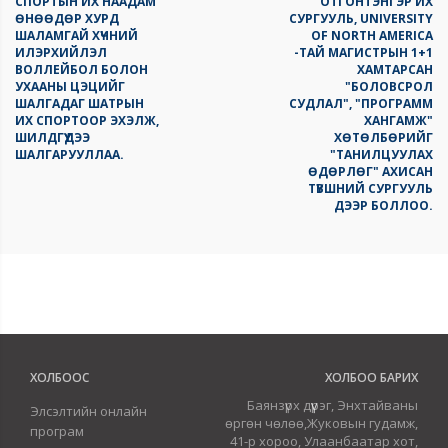
СПОРТЫН ИХ НААДАМ
ОТГОНТЭНГЭР ИХ
ӨНӨӨДӨР ХУРД
СУРГУУЛЬ, UNIVERSITY
ШАЛАМГАЙ ХҮЧНИЙ
OF NORTH AMERICA
ИЛЭРХИЙЛЭЛ
-ТАЙ МАГИСТРЫН 1+1
ВОЛЛЕЙБОЛ БОЛОН
ХАМТАРСАН
УХААНЫ ЦЭЦИЙГ
"БОЛОВСРОЛ
ШАЛГАДАГ ШАТРЫН
СУДЛАЛ", "ПРОГРАММ
ИХ СПОРТООР ЭХЭЛЖ,
ХАНГАМЖ"
ШИЛДГҮҮДЭЭ
ХӨТӨЛБӨРИЙГ
ШАЛГАРУУЛЛАА.
"ТАНИЛЦУУЛАХ
ӨДӨРЛӨГ" АХИСАН
ТҮВШНИЙ СУРГУУЛЬ
ДЭЭР БОЛЛОО.
ХОЛБООС
ХОЛБОО БАРИХ
Баянзүрх дүүрэг, Энхтайваны
Элсэлтийн онлайн
өргөн чөлөө,Жуковын гудамж,
програм
41-р хороо, Улаанбаатар хот,