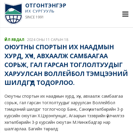
ОТГОНТЭНГЭР
ИХ СУРГУУЛЬ
SINCE 1991
ҮЙЛ ЯВДАЛ
2024 ОНЫ 11 САРЫН 18
ОЮУТНЫ СПОРТЫН ИХ НААДМЫН
ХУРД, ХҮЧ, АВХААЛЖ САМБААГАА
СОРЬЖ, ГАЛ ГАРСАН ТОГЛОЛТУУДЫГ
ХАРУУЛСАН ВОЛЛЕЙБОЛ ТЭМЦЭЭНИЙ
ШИЛДГҮҮД ТОДОРЛОО.
Оюутны спортын их наадмын хурд, хүч, авхаалж самбаагаа
сорьж, гал гарсан тоглолтуудыг харуулсан Воллейбол
тэмцээний шилдэг тоглогчоор Банк, Санхүү хөтөлбөрийн 3-р
курсийн оюутан Х.Цэрэнпунцаг, Агаарын тээврийн үйлчилгээ
хөтөлбөрийн 3-р курсийн оюутан М.Нинжбадгар нар
шалгарлаа. Багийн төрөлд: