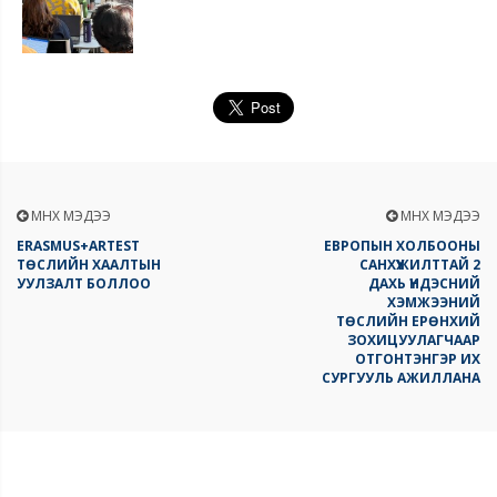
ӨМНӨХ МЭДЭЭ
ӨМНӨХ МЭДЭЭ
ERASMUS+ARTEST
ЕВРОПЫН ХОЛБООНЫ
ТӨСЛИЙН ХААЛТЫН
САНХҮҮЖИЛТТАЙ 2
УУЛЗАЛТ БОЛЛОО
ДАХЬ ҮНДЭСНИЙ
ХЭМЖЭЭНИЙ
ТӨСЛИЙН ЕРӨНХИЙ
ЗОХИЦУУЛАГЧААР
ОТГОНТЭНГЭР ИХ
СУРГУУЛЬ АЖИЛЛАНА