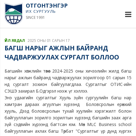
ОТГОНТЭНГЭР
ИХ СУРГУУЛЬ
SINCE 1991
ҮЙЛ ЯВДАЛ
2025 ОНЫ 01 САРЫН 17
БАГШ НАРЫГ АЖЛЫН БАЙРАНД
ЧАДВАРЖУУЛАХ СУРГАЛТ БОЛЛОО
Багшийн хөгжлийн төвөөс 2024-2025 оны хичээлийн жилд багш
нарыг ажлын байранд чадваржуулах зорилгоор 01 сарын 15
нд сургалт зохион байгуулагдлаа. Сургалтыг ОТИС-ийн
СЭШЭ захирал Б.Одгэрэл нээж үг хэллээ.
Энэ удаагийн сургалтыг Хууль зүйн сургуулийн багш нар
хамтран дараах агуулгын хүрээнд Боловсролын ерөнхий
хууль, Дээд боловсролын тухай хуулийн хэрэгжилт болон
байгууллагын зорилго зорилтын хүрээнд багшийн заах арга
зүй сэдвийн хүрээнд багтсан юм. Мөн МLC Business school
байгууллагын ахлах багш Төрбат "Сургалтыг үр дүнд хүргэх