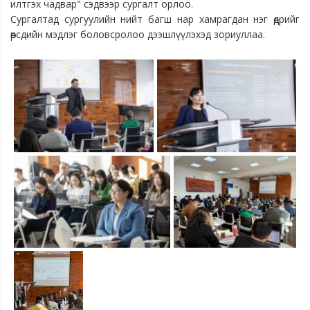
илтгэх чадвар" сэдвээр сургалт орлоо.
Сургалтад сургуулийн нийт багш нар хамрагдан нэг өдрийг
өөрсдийн мэдлэг боловсролоо дээшлүүлэхэд зориуллаа.