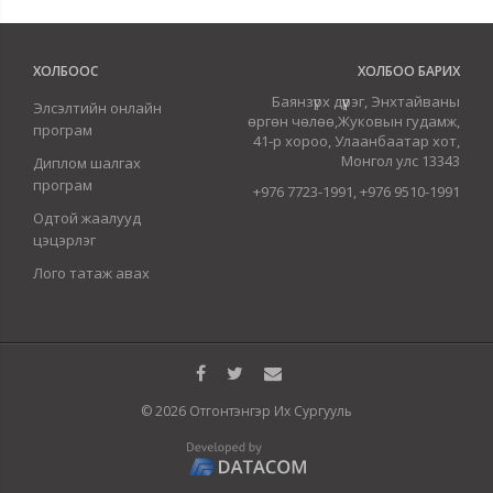
ХОЛБООС
ХОЛБОО БАРИХ
Баянзүрх дүүрэг, Энхтайваны
Элсэлтийн онлайн
өргөн чөлөө,Жуковын гудамж,
програм
41-р хороо, Улаанбаатар хот,
Монгол улс 13343
Диплом шалгах
програм
+976 7723-1991, +976 9510-1991
Одтой жаалууд
цэцэрлэг
Лого татаж авах
© 2026 Отгонтэнгэр Их Сургууль