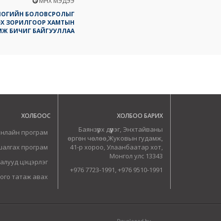
ӨМНӨХ МЭДЭЭ
ОЛОГИЙН БОЛОВСРОЛЫГ
ЭХ ЗОРИЛГООР ХАМТЫН
Ж БИЧИГ БАЙГУУЛЛАА
ХОЛБООС
ХОЛБОО БАРИХ
Баянзүрх дүүрэг, Энхтайваны
онлайн програм
өргөн чөлөө,Жуковын гудамж,
шалгах програм
41-р хороо, Улаанбаатар хот,
Монгол улс 13343
алууд цэцэрлэг
+976 7723-1991, +976 9510-1991
ого татаж авах