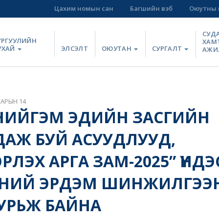
Цахим номын сан
Багшийн вэб
Оюутны 
СУД
УРГУУЛИЙН
ХАМ
УХАЙ
ЭЛСЭЛТ
ОЮУТАН
СУРГАЛТ
АЖИ
САРЫН 14
НИЙГЭМ ЭДИЙН ЗАСГИЙН
АЖ БУЙ АСУУДЛУУД,
ЛЭХ АРГА ЗАМ-2025” ҮНД
НИЙ ЭРДЭМ ШИНЖИЛГЭЭ
УРЬЖ БАЙНА