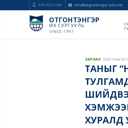
976-7010-1991
info@otgontenger.edu.mn
ОТГОНТЭНГЭР
С
ИХ СУРГУУЛЬ
Т
SINCE 1991
ЗАРЛАЛ
2025 ОНЫ 03 
ТАНЫГ “
ТУЛГАМД
ШИЙДВЭР
ХЭМЖЭЭ
ХУРАЛД 