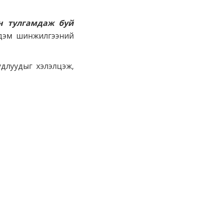
н тулгамдаж буй
рдэм шинжилгээний
длуудыг хэлэлцэж,