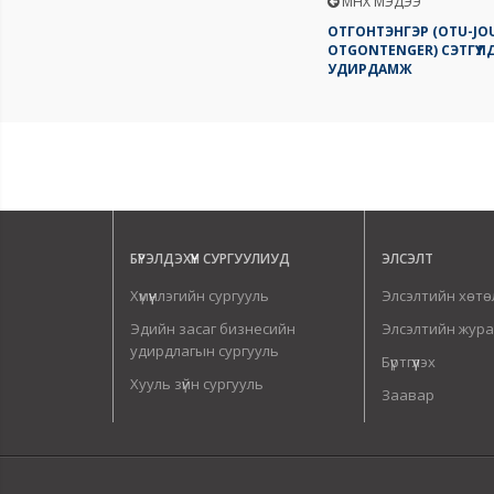
ӨМНӨХ МЭДЭЭ
ОТГОНТЭНГЭР (OTU-JO
OTGONTENGER) СЭТГҮҮЛД
УДИРДАМЖ
БҮРЭЛДЭХҮҮН СУРГУУЛИУД
ЭЛСЭЛТ
Хүмүүнлэгийн сургууль
Элсэлтийн хөтө
Эдийн засаг бизнесийн
Элсэлтийн жур
удирдлагын сургууль
Бүртгүүлэх
Хууль зүйн сургууль
Заавар