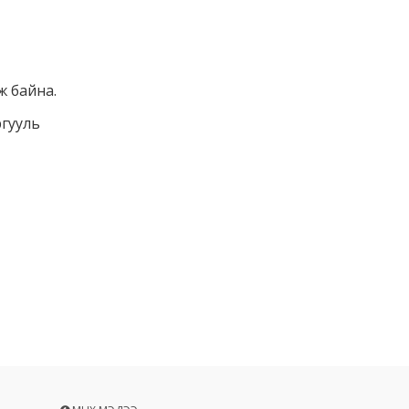
ж байна.
ргууль