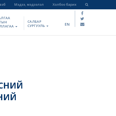
вэб
Мэдээ, мэдээлэл
Холбоо барих
АЛГАА
САЛБАР
ТЫН
EN
СУРГУУЛЬ
ЛЛАГАА
ЭСНИЙ
НИЙ