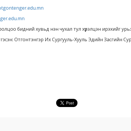
otgontenger.edu.mn
ger.edu.mn
олцоо бидний хувьд нэн чухал тул хүрэлцэн ирэхийг урь
тгэсэн: Отгонтэнгэр Их Сургууль-Хууль Эдийн Засгийн Су