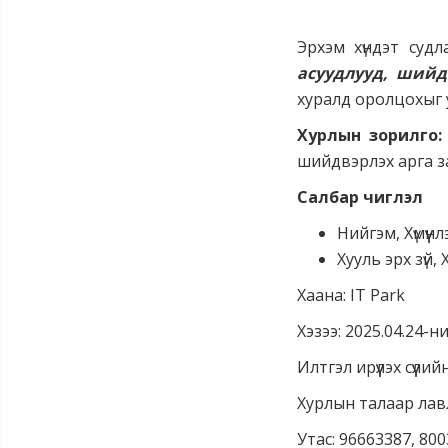
Эрхэм хүндэт суд
асуудлууд, шийд
хуралд оролцохыг 
Хурлын зорилго:
шийдвэрлэх арга з
Салбар чиглэл
Нийгэм, Хүмүүн
Хууль эрх зүй, 
Хаана: IT Park
Хэзээ: 2025.04.24-н
Илтгэл ирүүлэх сүүли
Хурлын талаар лав
Утас: 96663387, 80