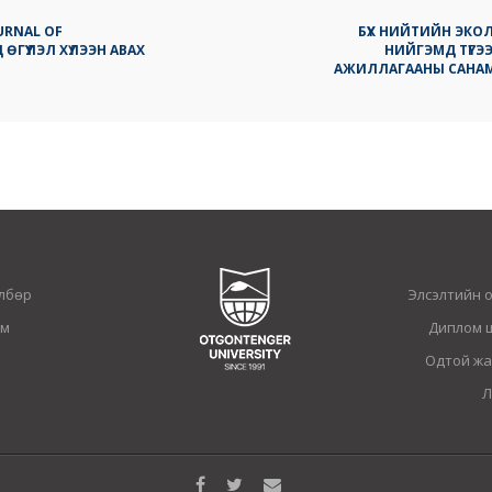
URNAL OF
БҮХ НИЙТИЙН ЭК
 ӨГҮҮЛЭЛ ХҮЛЭЭН АВАХ
НИЙГЭМД ТҮГЭ
АЖИЛЛАГААНЫ САНАМ
лбөр
Элсэлтийн 
ам
Диплом 
Одтой жа
Л