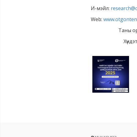
И-мэйл:
research@
Web:
www.otgonten
Таны ор
Хүндэ