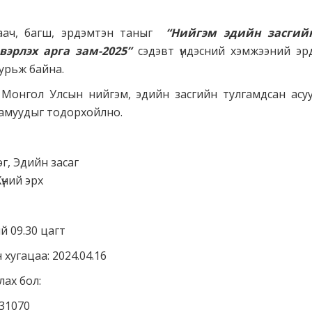
лаач, багш, эрдэмтэн таныг
“Нийгэм эдийн засгий
вэрлэх арга зам-2025”
сэдэвт үндэсний хэмжээний э
урьж байна.
Монгол Улсын нийгэм, эдийн засгийн тулгамдсан асуу
амуудыг тодорхойлно.
лэг, Эдийн засаг
Хүний эрх
ий 09.30 цагт
йн хугацаа: 2024.04.16
лах бол:
031070