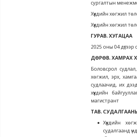
сургалтын менежм
Хүүхдийн хөгжил т
Хүүхдийн хөгжил тө
ГУРАВ. ХУГАЦАА
2025 оны 04 дүгээр
ДӨРӨВ. ХАМРАХ ХҮ
Боловсрол судлал, 
хөгжил, эрх, хам
судлаачид, их дээ
хүүхдийн байгуул
магистрант
ТАВ. СУДАЛГААН
Хүүхдийн хө
судалгаанд үнд