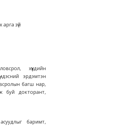
 арга зүй
боловсрол, хүүхдийн
үндэсний эрдэмтэн
овсролын багш нар,
аж буй докторант,
асуудлыг баримт,