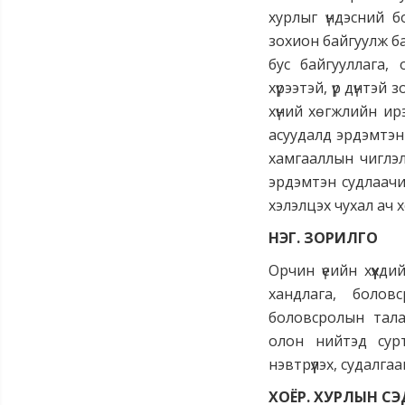
хурлыг үндэсний 
зохион байгуулж б
бус байгууллага,
хүрээтэй, үр дүнтэй
хүний хөгжлийн ир
асуудалд эрдэмтэн 
хамгааллын чиглэл
эрдэмтэн судлаачи
хэлэлцэх чухал ач 
НЭГ. ЗОРИЛГО
Орчин үеийн хүүх
хандлага, боло
боловсролын тала
олон нийтэд сурт
нэвтрүүлэх, судалг
ХОЁР. ХУРЛЫН СЭ