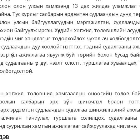
болон олон улсын хэмжээнд 13 дах жилдээ уламжлал
айна. Тус хурлыг салбарын эрдэмтэн судлаачдын дунд т
 олон улсын байгууллагуудын мэргэжилтэн, судлаачд
 зохион байгуулж ирсэн. Хүүхдийн хөгжил, төлөвшлийн асуу
ээдүйн чиг хандлагыг тодорхойлох чухал ач холбогдолтой
судлаачдын дуу хоолойг нэгтгэх, тэдний судалгааны ажл
ээр үйл ажиллагаа явуулж буй төрийн болон бусад байгу
д судалгааны үр дүн, нээлт ололт, туршлагаа хуваалцах,
холбогдолтой.
дийн хөгжил, төлөвшил, хамгааллын өнөөгийн төлөв ба
всролын салбарын эрх зүйн шинэчлэл болон тогт
арх эрдэмтэн судлаачдын судалгаа шинжилгээний ажлыг
алчилан таниулах, туршлага солилцох, судалгааны ү
аанд суурилсан хамтын ажиллагааг сайжруулахад чиглэнэ.
ДЭВ