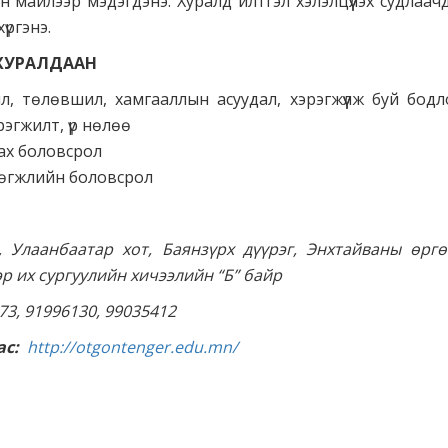
н майлээр мэдэгдэнэ. Хуралд илтгэл хэлэлцүүлэх судлаач
үргэнэ.
ХУРАЛДААН
жил, төлөвшил, хамгааллын асуудал, хэрэгжүүлж буй бод
эгжилт, үр нөлөө
ах боловсрол
өгжлийн боловсрол
 Улаанбаатар хот, Баянзүрх дүүрэг, Энхтайваны өрг
р их сургуулийн хичээлийн “Б” байр
3, 91996130, 99035412
ас:
http://otgontenger.edu.mn/