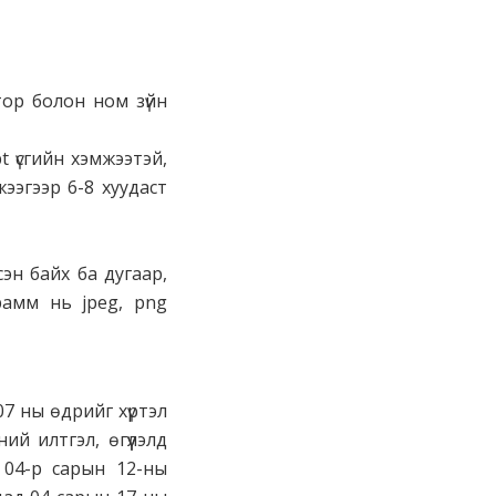
отор болон ном зүйн
t үсгийн хэмжээтэй,
жээгээр 6-8 хуудаст
сэн байх ба дугаар,
рамм нь jpeg, png
7 ны өдрийг хүртэл
ий илтгэл, өгүүлэлд
 04-р сарын 12-ны