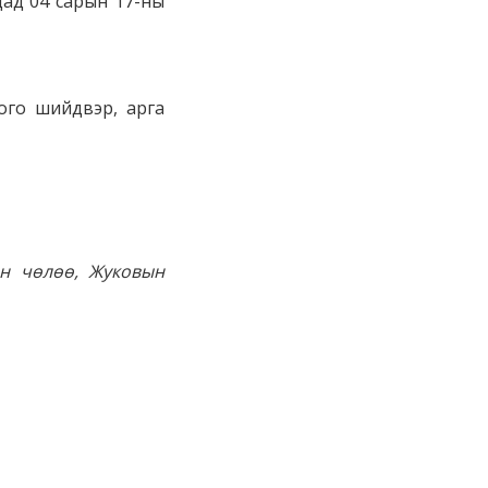
дад 04 сарын 17-ны
лого шийдвэр, арга
өн чөлөө, Жуковын