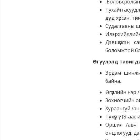
Боловсролын с
Тухайн асуудл
дүнд хүрсэн, т
Судалгааны ши
Илэрхийллийн 
Дэвшүүлсэн с
боломжтой ба
Өгүүлэлд тавигд
Эрдэм шинжил
байна.
Өгүүллийн нэр 
Зохиогчийн ов
Хураангуй /анг
Түлхүүр үг (8-а
Оршил /авч 
онцлогууд, дэ