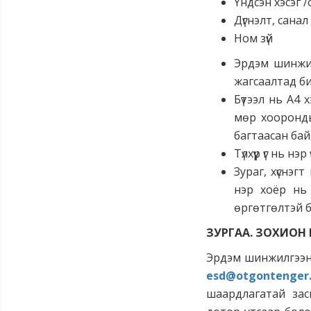
Үндсэн хэсэг /
Дүгнэлт, санал
Ном зүй
Эрдэм шинжилг
жагсаалтад би
Бүтээл нь А4 
мөр хоорондын
багтаасан ба
Түлхүүр үг нь 
Зураг, хүснэг
нэр хоёр нь 
өргөтгөлтэй б
ЗУРГАА. ЗОХИОН
Эрдэм шинжилгээни
esd@otgontenger
шаардлагатай зас