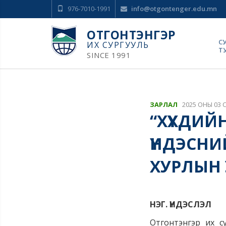
976-7010-1991
info@otgontenger.edu.mn
ОТГОНТЭНГЭР
С
ИХ СУРГУУЛЬ
Т
SINCE 1991
ЗАРЛАЛ
2025 ОНЫ 03 
“ХҮҮХДИ
ҮНДЭСН
ХУРЛЫН
НЭГ. ҮНДЭСЛЭЛ
Отгонтэнгэр их с