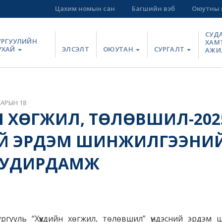
Цахим номын сан
Багшийн вэб
Оюутны 
СУД
УРГУУЛИЙН
ХАМ
УХАЙ
ЭЛСЭЛТ
ОЮУТАН
СУРГАЛТ
АЖИ
САРЫН 18
ЙН ХӨГЖИЛ, ТӨЛӨВШИЛ-202
ИЙ ЭРДЭМ ШИНЖИЛГЭЭНИ
 УДИРДАМЖ
ургууль “Хүүхдийн хөгжил, төлөвшил” үндэсний эрдэм 