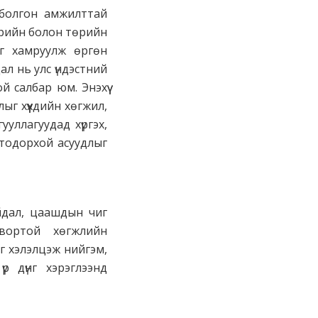
 болгон амжилттай
өрийн болон төрийн
ыг хамруулж өргөн
дал нь улс үндэстний
 салбар юм. Энэхүү
ыг хүүхдийн хөгжил,
уллагуудад хүргэх,
 тодорхой асуудлыг
йдал, цаашдын чиг
вортой хөгжлийн
 хэлэлцэж нийгэм,
р дүнг хэрэглээнд