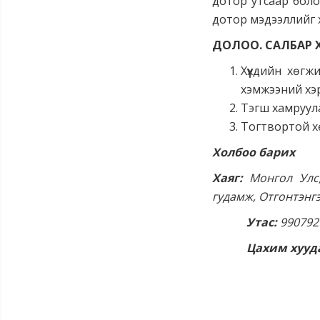
дотор утсаар боло
дотор мэдээллийг х
ДОЛОО. САЛБАР 
Хүүхдийн хөг
хэмжээний хэр
Тэгш хамруул
Тогтвортой х
Холбоо барих
Хаяг:
Монгол Улс,
гудамж, Отгонтэнгэ
Утас:
9907927
Цахим хууд