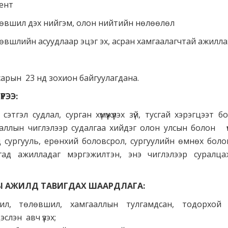
ент
өлөвшил дэх нийгэм, олон нийтийн нөлөөлөл
лөвшлийн асуудлаар эцэг эх, асран хамгаалагчтай ажиллах
 сарын 23 нд зохион байгуулагдана.
РЭЭ:
сэтгэл судлал, сурган хүмүүжүүлэх зүй, тусгай хэрэгцээт 
гааллын чиглэлээр судалгаа хийдэг олон улсын болон 
д сургууль, ерөнхий боловсрол, сургуулийн өмнөх бол
лагад ажилладаг мэргэжилтэн, энэ чиглэлээр суралц
Ы АЖИЛД ТАВИГДАХ ШААРДЛАГА:
гжил, төлөвшил, хамгааллын тулгамдсан, тодорхой 
эслэн авч үзэх;