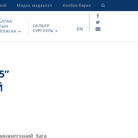
вэб
Мэдээ, мэдээлэл
Холбоо барих
АЛГАА
САЛБАР
ТЫН
EN
СУРГУУЛЬ
ЛЛАГАА
5”
Й
шинжилгээний бага