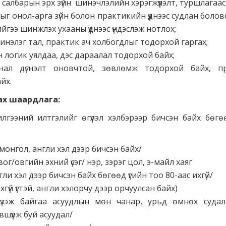
албарын эрх зүйн шинэчлэлийн хэрэгжүүлэлт, туршлагаас 
ыг онол-арга зүйн болон практикийн үүднээс судлан болов
үүнийгээ шинжлэх ухааны үүднээс үндэслэж нотлох;
нэлэг тал, практик ач холбогдлыг тодорхой гаргах;
логик уялдаа, дэс дараалал тодорхой байх;
анал дүгнэлт оновчтой, зөвлөмж тодорхой байх, пра
йх.
ах шаардлага:
гээний илтгэлийг өгүүлэл хэлбэрээр бичсэн байх бөгө
/монгол, англи хэл дээр бичсэн байх/
ог/овгийн эхний үсэг/ нэр, зэрэг цол, э-майл хаяг
ли хэл дээр бичсэн байх бөгөөд үгийн тоо 80-аас ихгүй/
ас ихгүй үгтэй, англи хэлорчу дээр орчуулсан байх)
үзэж байгаа асуудлын мөн чанар, урьд өмнөх судал
вшүүлж буй асуудал/