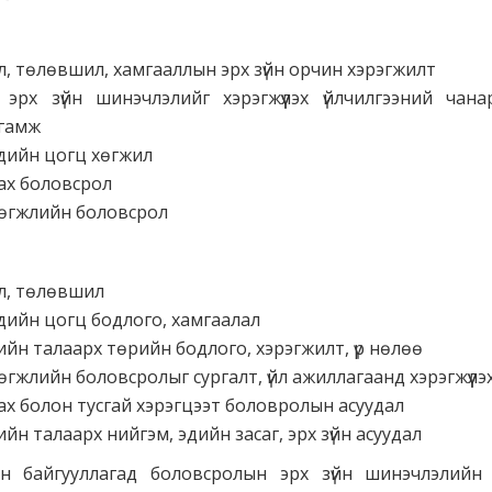
ил, төлөвшил, хамгааллын эрх зүйн орчин хэрэгжилт
эрх зүйн шинэчлэлийг хэрэгжүүлэх үйлчилгээний чан
ргамж
үхдийн цогц хөгжил
ах боловсрол
өгжлийн боловсрол
ил, төлөвшил
үхдийн цогц бодлого, хамгаалал
лийн талаарх төрийн бодлого, хэрэгжилт, үр нөлөө
гжлийн боловсролыг сургалт, үйл ажиллагаанд хэрэгжүүлэх 
ах болон тусгай хэрэгцээт боловролын асуудал
ийн талаарх нийгэм, эдийн засаг, эрх зүйн асуудал
 байгууллагад боловсролын эрх зүйн шинэчлэлийн х