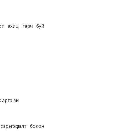
арт ахиц гарч буй
арга зүй
эрэгжүүлэлт болон