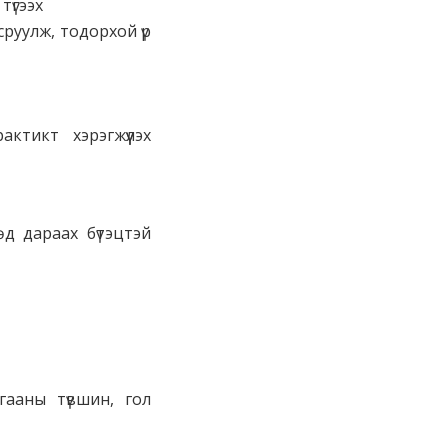
түгээх
сруулж, тодорхой үр
ктикт хэрэгжүүлэх
өд дараах бүтэцтэй
гааны түвшин, гол