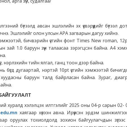
онол, арга зүй, судалгаа/
ээний бүтээлд авсан эшлэлийн эх үүсвэрүүдийг бүтээл д
чнэ. Эшлэлийг олон улсын APA загварын дагуу хийнэ.
хэмжээтэй, бичвэрийн үсгийн фонт Times New roman, 12p
 зай 1.0 баруун зүүн талаасаа зэрэгцсэн байна. А4 хэм
йна.
нэр үг, нэрлэхийн тийн ялгал, ганц тоон дээр байна.
т нь бүгд дугаартай, нэртэй 10pt үсгийн хэмжээтэй бичигд
хуудасны баруун талд байрласан байна. Зураг, диаг
айна.
 БАЙГУУЛАЛТ
й хуралд хэлэлцэх илтгэлийг 2025 оны 04-р сарын 02- 0
.edu.mn
хаягаар хүлээн авна. Ирүүлсэн эрдэм шинжилгээн
вар оруулах тохиолдолд зохион байгуулагчдын зүгээс