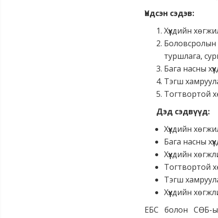
Үндсэн сэдэв:
Хүүхдийн хөгж
Боловсролын 
туршлага, су
Бага насны хү
Тэгш хамруул
Тогтвортой х
Дэд сэдвүүд:
Хүүхдийн хөгж
Бага насны хү
Хүүхдийн хөгж
Тогтвортой хө
Тэгш хамруул
Хүүхдийн хөгжл
ЕБС болон СӨБ-ын