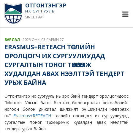
ОТГОНТЭНГЭР
ИХ СУРГУУЛЬ
SINCE 1991
ЗАРЛАЛ
2025 ОНЫ 03 САРЫН 27
ERASMUS+RETEACH ТӨСЛИЙН
ОРОЛЦОГЧ ИХ СУРГУУЛИУДАД
СУРГАЛТЫН ТОНОГ ТӨХӨӨРӨМЖ
ХУДАЛДАН АВАХ НЭЭЛТТЭЙ ТЕНДЕРТ
УРЬЖ БАЙНА
Отгонтэнгэр их сургууль нь эрх бүхий тендерт оролцогчдоос
“Монгол Улсын багш бэлтгэх боловсролын хөтөлбөрийг
ногоон болон дижитал шилжилт рүү шинэчлэн нэвтрүүлэх
нь”
Erasmus+RETEACH
төслийн оролцогч их сургуулиудад
сургалтын тоног төхөөрөмж худалдан авах нээлттэй
тендерт урьж байна.