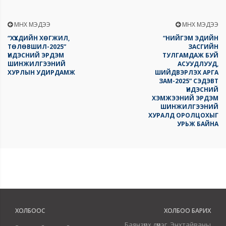
ӨМНӨХ МЭДЭЭ
ӨМНӨХ МЭДЭЭ
“ХҮҮХДИЙН ХӨГЖИЛ,
“НИЙГЭМ ЭДИЙН
ТӨЛӨВШИЛ-2025”
ЗАСГИЙН
ҮНДЭСНИЙ ЭРДЭМ
ТУЛГАМДАЖ БУЙ
ШИНЖИЛГЭЭНИЙ
АСУУДЛУУД,
ХУРЛЫН УДИРДАМЖ
ШИЙДВЭРЛЭХ АРГА
ЗАМ-2025” СЭДЭВТ
ҮНДЭСНИЙ
ХЭМЖЭЭНИЙ ЭРДЭМ
ШИНЖИЛГЭЭНИЙ
ХУРАЛД ОРОЛЦОХЫГ
УРЬЖ БАЙНА
ХОЛБООС
ХОЛБОО БАРИХ
Баянзүрх дүүрэг, Энхтайваны