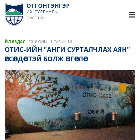
ОТГОНТЭНГЭР
ИХ СУРГУУЛЬ
SINCE 1991
ҮЙЛ ЯВДАЛ
2018 ОНЫ 11 САРЫН 16
ОТИС-ИЙН "АНГИ СУРТАЛЧЛАХ АЯН"
ӨРСӨЛДӨӨНТЭЙ БОЛЖ ӨНГӨРЛӨӨ