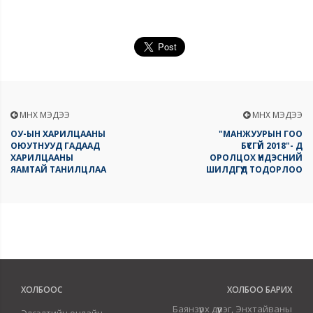
ӨМНӨХ МЭДЭЭ
ӨМНӨХ МЭДЭЭ
ОУ-ЫН ХАРИЛЦААНЫ
"МАНЖУУРЫН ГОО
ОЮУТНУУД ГАДААД
БҮСГҮЙ 2018"- Д
ХАРИЛЦААНЫ
ОРОЛЦОХ ҮНДЭСНИЙ
ЯАМТАЙ ТАНИЛЦЛАА
ШИЛДГҮҮД ТОДОРЛОО
ХОЛБООС
ХОЛБОО БАРИХ
Баянзүрх дүүрэг, Энхтайваны
Элсэлтийн онлайн