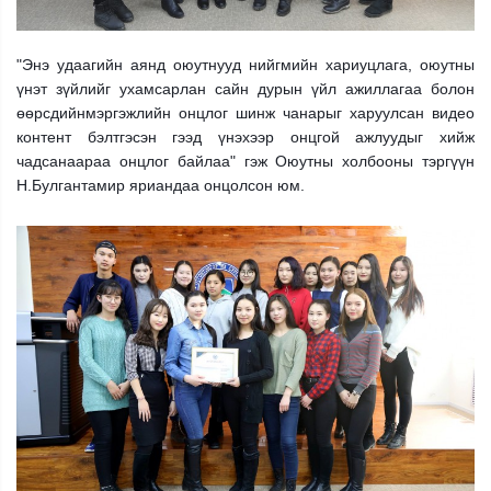
"Энэ удаагийн аянд оюутнууд нийгмийн хариуцлага, оюутны
үнэт зүйлийг ухамсарлан сайн дурын үйл ажиллагаа болон
өөрсдийн
мэргэжлийн онцлог шинж чанарыг харуулсан видео
контент бэлтгэсэн гээд үнэхээр онцгой ажлуудыг хийж
чадсанаараа онцлог байлаа" гэж Оюутны холбооны тэргүүн
Н.Булгантамир яриандаа онцолсон юм.