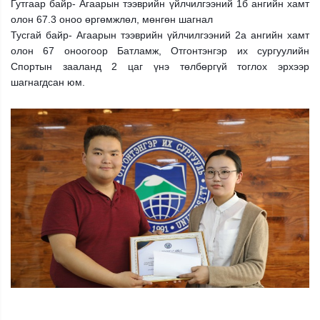
Гутгаар байр- Агаарын тээврийн үйлчилгээний 1б ангийн хамт
олон 67.3 оноо өргөмжлөл, мөнгөн шагнал
Тусгай байр- Агаарын тээврийн үйлчилгээний 2а ангийн хамт
олон 67 оноогоор Батламж, Отгонтэнгэр их сургуулийн
Спортын зааланд 2 цаг үнэ төлбөргүй тоглох эрхээр
шагнагдсан юм.