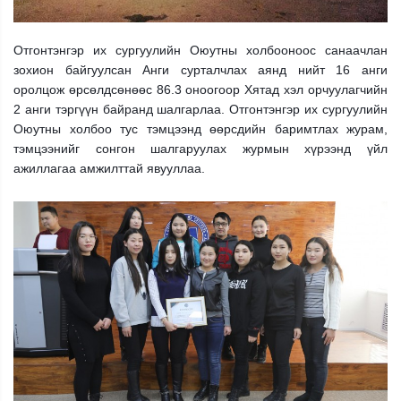
Отгонтэнгэр их сургуулийн Оюутны холбооноос санаачлан
зохион байгуулсан Анги сурталчлах аянд нийт 16 анги
оролцож өрсөлдсөнөөс 86.3 оноогоор Хятад хэл орчуулагчийн
2 анги тэргүүн байранд шалгарлаа. Отгонтэнгэр их сургуулийн
Оюутны холбоо тус тэмцээнд өөрсдийн баримтлах журам,
тэмцээнийг сонгон шалгаруулах журмын хүрээнд үйл
ажиллагаа амжилттай явууллаа.