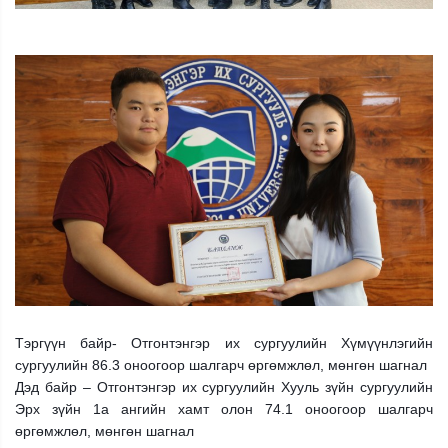
Тэргүүн байр- Отгонтэнгэр их сургуулийн Хүмүүнлэгийн
сургуулийн 86.3 оноогоор шалгарч өргөмжлөл, мөнгөн шагнал
Дэд байр – Отгонтэнгэр их сургуулийн Хууль зүйн сургуулийн
Эрх зүйн 1а ангийн хамт олон 74.1 оноогоор шалгарч
өргөмжлөл, мөнгөн шагнал