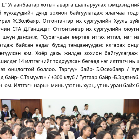
 II" Улаанбаатар хотын аварга шалгаруулах тэмцээнд ний
й хүүхдүүдийн дунд зохион байгуулагдаж ялагчаа тодр
ирал Ж.Золбаяр, Отгонтэнгэр их сургуулийн Хууль зүй
гчин СТА Д.Ганцэцэг, Отгонтэнгэр их сургуулийн оюут
 шүүн дэнсэлж, “Сурагчдын өөртөө итгэх итгэл, нэг н
агдаж байсан явдал бусад тэмцээнүүдээс ялгарах онц
 өгүүлсэн юм. Хоёр дахь жилдээ зохион байгуулагдаж
 шилдэг 14 илтгэгчийг тодруулсан бөгөөд нэг илтгэгч нь
рээ онцлогтой боллоо. Тэргүүн байр- Э.Өсөхбаяр / Ху
д байр- С.Тэмүүлэн / +300 клуб / Гутгаар байр -Б.Эрдэнэба
юм. Илтгэгч нарын минь үзэг нь хурц, үг нь уран байх б