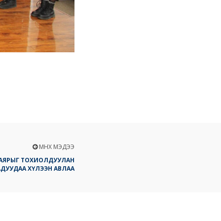
ӨМНӨХ МЭДЭЭ
БАЯРЫГ ТОХИОЛДУУЛАН
ДУУДАА ХҮЛЭЭН АВЛАА