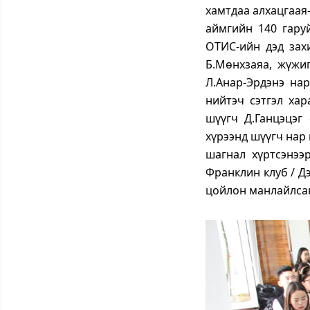
хамтдаа алхацгаая-
аймгийн 140 гару
ОТИС-ийн дэд зах
Б.Мөнхзаяа, жүжи
Л.Анар-Эрдэнэ нар
нийтэч сэтгэл хар
шүүгч Д.Ганцэцэг
хүрээнд шүүгч нар
шагнал хүртсэнээ
Франклин клуб / Дэ
цойлон манлайлсан 