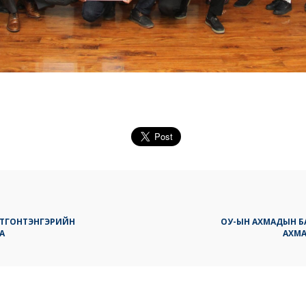
 ОТГОНТЭНГЭРИЙН
ОУ-ЫН АХМАДЫН 
А
АХМА