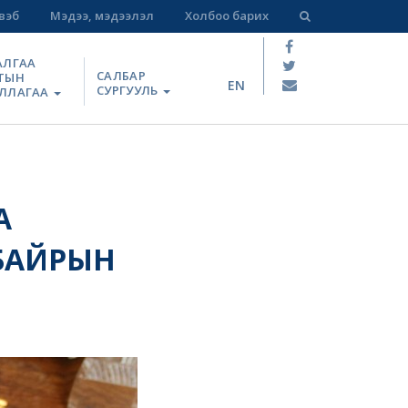
вэб
Мэдээ, мэдээлэл
Холбоо барих
АЛГАА
САЛБАР
ТЫН
EN
СУРГУУЛЬ
ЛЛАГАА
А
 БАЙРЫН