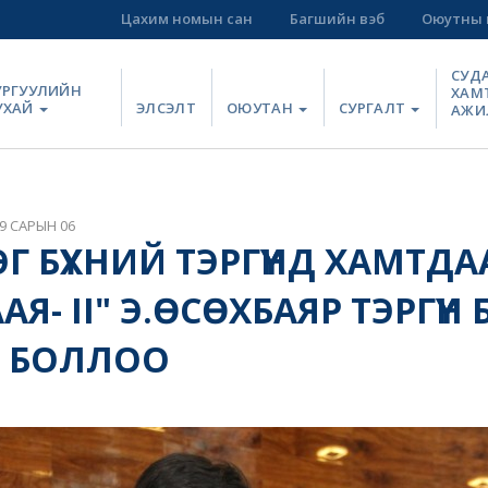
Цахим номын сан
Багшийн вэб
Оюутны 
СУД
УРГУУЛИЙН
ХАМ
УХАЙ
ЭЛСЭЛТ
ОЮУТАН
СУРГАЛТ
АЖИ
9 САРЫН 06
Г БҮХНИЙ ТЭРГҮҮНД ХАМТДА
Я- II" Э.ӨСӨХБАЯР ТЭРГҮҮН
Ч БОЛЛОО