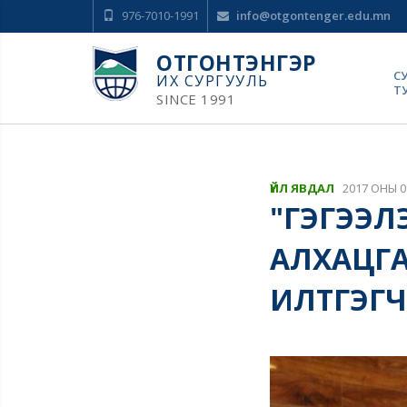
976-7010-1991
info@otgontenger.edu.mn
ОТГОНТЭНГЭР
С
ИХ СУРГУУЛЬ
Т
SINCE 1991
ҮЙЛ ЯВДАЛ
2017 ОНЫ 0
"ГЭГЭЭЛЭ
АЛХАЦГАА
ИЛТГЭГ