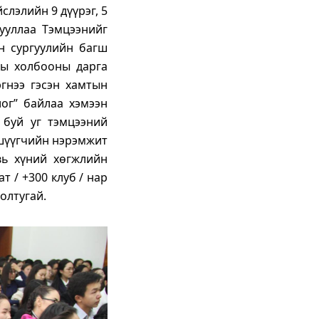
слэлийн 9 дүүрэг, 5
ууллаа Тэмцээнийг
н сургуулийн багш
ны холбооны дарга
эгнээ гэсэн хамтын
лог” байлаа хэмээн
 буй уг тэмцээний
 шүүгчийн нэрэмжит
вь хүний хөгжлийн
т / +300 клуб / нар
олтугай.