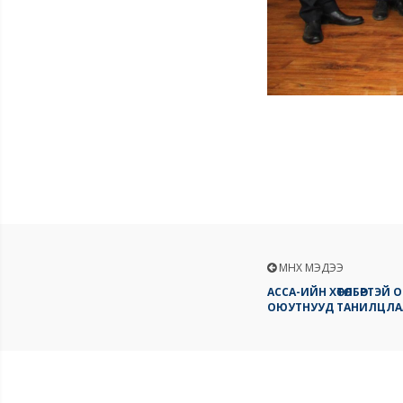
ӨМНӨХ МЭДЭЭ
АССА-ИЙН ХӨТӨЛБӨРТЭЙ
ОЮУТНУУД ТАНИЛЦЛА