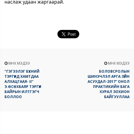
наслаж удаан жаргаарай.
ӨМНӨХ МЭДЭЭ
ӨМНӨХ МЭДЭЭ
"ГЭГЭЭЛЭГ БҮХНИЙ
БОЛОВСРОЛЫН
ТЭРГҮҮНД ХАМТДАА
ШИНЭЧЛЭЛ АРГА ЗҮЙН
АЛХАЦГААЯ- II"
АСУУДАЛ-2017” ОНОЛ
Э.ӨСӨХБАЯР ТЭРГҮҮН
ПРАКТИКИЙН БАГА
БАЙРЫН ИЛТГЭГЧ
ХУРАЛ ЗОХИОН
БОЛЛОО
БАЙГУУЛЛАА