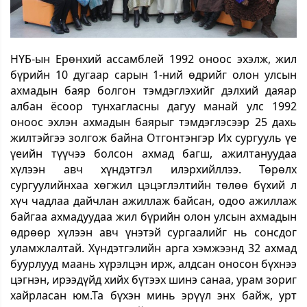
НҮБ-ын Ерөнхий ассамблей 1992 оноос эхэлж, жил
бүрийн 10 дугаар сарын 1-ний өдрийг олон улсын
ахмадын баяр болгон тэмдэглэхийг дэлхий даяар
албан ёсоор тунхагласны дагуу манай улс 1992
оноос эхлэн ахмадын баярыг тэмдэглэсээр 25 дахь
жилтэйгээ золгож байна Отгонтэнгэр Их сургууль үе
үеийн түүчээ болсон ахмад багш, ажилтануудаа
хүлээн авч хүндэтгэл илэрхийллээ. Төрөлх
сургуулийнхаа хөгжил цэцэглэлтийн төлөө бүхий л
хүч чадлаа дайчлан ажиллаж байсан, одоо ажиллаж
байгаа ахмадуудаа жил бүрийн олон улсын ахмадын
өдрөөр хүлээн авч үнэтэй сургаалийг нь сонсдог
уламжлалтай. Хүндэтгэлийн арга хэмжээнд 32 ахмад
буурлууд маань хүрэлцэн ирж, алдсан оносон бүхнээ
цэгнэн, ирээдүйд хийх бүтээх шинэ санаа, урам зориг
хайрласан юм.Та бүхэн минь эрүүл энх байж, урт