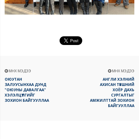
ӨМНӨХ МЭДЭЭ
ӨМНӨХ МЭДЭЭ
ОЮУТАН
АНГЛИ ХЭЛНИЙ
ЗАЛУУСЫНХАА ДУНД
АХИСАН ТҮВШНИЙ
"ОЮУНЫ ДАВАЛГАА"
ХОЁР ДАХЬ
ХЭЛЭЛЦҮҮЛГИЙГ
СУРГАЛТЫГ
ЗОХИОН БАЙГУУЛЛАА
АМЖИЛТТАЙ ЗОХИОН
БАЙГУУЛЛАА