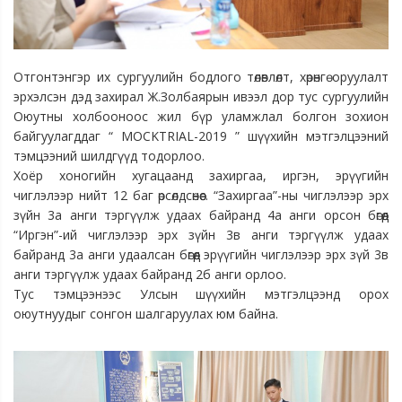
Отгонтэнгэр их сургуулийн бодлого төлөвлөлт, хөрөнгө оруулалт
эрхэлсэн дэд захирал Ж.Золбаярын ивээл дор тус сургуулийн
Оюутны холбооноос жил бүр уламжлал болгон зохион
байгуулагддаг “ MOCKTRIAL-2019 ” шүүхийн мэтгэлцээний
тэмцээний шилдгүүд тодорлоо.
Хоёр хоногийн хугацаанд захиргаа, иргэн, эрүүгийн
чиглэлээр нийт 12 баг өрсөлдсөнөөс. “Захиргаа”-ны чиглэлээр эрх
зүйн 3а анги тэргүүлж удаах байранд 4а анги орсон бөгөөд
“Иргэн”-ий чиглэлээр эрх зүйн 3в анги тэргүүлж удаах
байранд 3а анги удаалсан бөгөөд эрүүгийн чиглэлээр эрх зүй 3в
анги тэргүүлж удаах байранд 2б анги орлоо.
Тус тэмцээнээс Улсын шүүхийн мэтгэлцээнд орох
оюутнуудыг сонгон шалгаруулах юм байна.