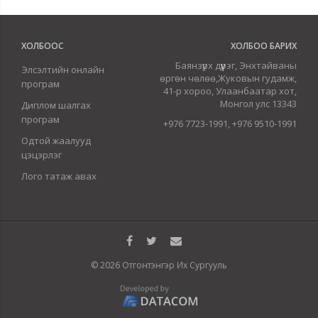
ХОЛБООС
ХОЛБОО БАРИХ
Баянзүрх дүүрэг, Энхтайваны
Элсэлтийн онлайн
өргөн чөлөө,Жуковын гудамж,
програм
41-р хороо, Улаанбаатар хот,
Монгол улс 13343
Диплом шалгах
програм
+976 7723-1991, +976 9510-1991
Одтой жаалууд
цэцэрлэг
Лого татаж авах
© 2026 Отгонтэнгэр Их Сургууль