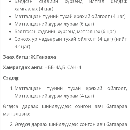
Бэлдсэн сэдвийн хүрээнд илтгэл бэлдэж
хамгаалах (4 цаг)
Мэтгэлцээн түүний тухай ерөнхий ойлголт (4 цаг)
Мэтгэлцээний дүрэм журам (6 цаг)
Бэлтгэсэн сэдвийн хүрээнд мэтгэлцэх (6 цаг)
Сонсох ур чадварын тухай ойлголт (4 цаг) (нийт
32 цаг)
Заах
багш
:
Ж.Ганзаяа
Хамрагдах
анги
: НББ-4А,Б САН-4
Сэдвүүд
:
Мэтгэлцээн түүний тухай ерөнхий ойлголт,
Мэтгэлцээний дүрэм журам (4 цаг)
Өгөгдсөн дараах шийдлүүдээс сонгон авч багаараа
мэтгэлцэнэ:
Өгөгдсөн дараах шийдлүүдээс сонгон авч багаараа