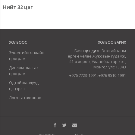
Нийт 32 цаг
ХОЛБООС
ХОЛБОО БАРИХ
Баянзүрх дүүрэг, Энхтайваны
Элсэлтийн онлайн
өргөн чөлөө,Жуковын гудамж,
програм
41-р хороо, Улаанбаатар хот,
Монгол улс 13343
Диплом шалгах
програм
+976 7723-1991, +976 9510-1991
Одтой жаалууд
цэцэрлэг
Лого татаж авах