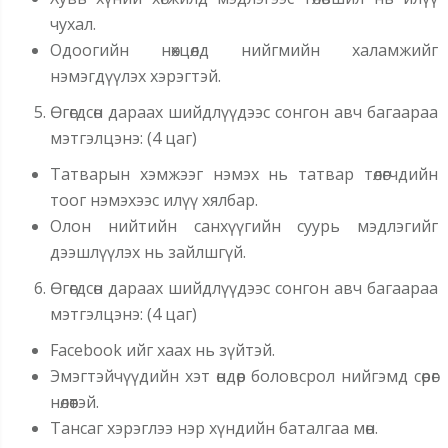
чухал.
Одоогийн нөхцөлд нийгмийн халамжийг
нэмэгдүүлэх хэрэгтэй.
Өгөгдсөн дараах шийдлүүдээс сонгон авч багаараа
мэтгэлцэнэ: (4 цаг)
Татварын хэмжээг нэмэх нь татвар төлөгчдийн
тоог нэмэхээс илүү хялбар.
Олон нийтийн санхүүгийн суурь мэдлэгийг
дээшлүүлэх нь зайлшгүй.
Өгөгдсөн дараах шийдлүүдээс сонгон авч багаараа
мэтгэлцэнэ: (4 цаг)
Facebook ийг хаах нь зүйтэй.
Эмэгтэйчүүдийн хэт өндөр боловсрол нийгэмд сөрөг
нөлөөтэй.
Тансаг хэрэглээ нэр хүндийн баталгаа мөн.