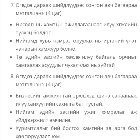
Өгөгдсөн дараах шийдлүүдээс сонгон авч багаараа
мэтгэлцэнэ: (4 цаг)
Өрсөлдөөн нь хамтын ажиллагаанаас илүү хөгжлийн
түлхэц болдог.
Нийгэмд хувь нэмрээ оруулах нь иргэний үнэт
чанарын хэмжүүр болно.
Төр эдийн засгийн хөгжлөөс илүү байгаль орчныг
хамгаалах асуудлыг чухалчлах нь зүйтэй.
Өгөгдсөн дараах шийдлүүдээс сонгон авч багаараа
мэтгэлцэнэ: (4 цаг)
Бизнесийг амжилттай эрхлэхэд шинэ санаанаас
илүү санхүүгийн сахилга бат тустай.
Нийгэм эдийн засгийн ужиг хямралыг аж
үйлдвэржилт эмчилнэ.
Хуримтлалыг бий болгох хамгийн зөв арга бол
хөрөнгө оруулалт юм.