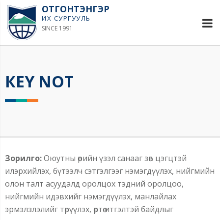
ОТГОНТЭНГЭР
ИХ СУРГУУЛЬ
SINCE 1991
КЕY NOT
Зорилго:
Оюутны өөрийн үзэл санааг зөв цэгцтэй
илэрхийлэх, бүтээлч сэтгэлгээг нэмэгдүүлэх, нийгмийн
олон талт асуудалд оролцох тэдний оролцоо,
нийгмийн идэвхийг нэмэгдүүлэх, манлайлах
эрмэлзлэлийг төрүүлэх, өөртөө итгэлтэй байдлыг