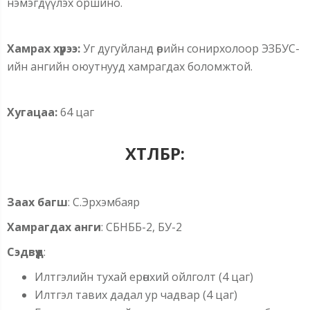
нэмэгдүүлэх оршино.
Хамрах хүрээ:
Уг дугуйланд өөрийн сонирхолоор ЭЗБУС-
ийн ангийн оюутнууд хамрагдах боломжтой.
Хугацаа:
64 цаг
ХӨТӨЛБӨР:
Заах
багш
: С.Эрхэмбаяр
Хамрагдах
анги
: СБНББ-2, БУ-2
Сэдвүүд
:
Илтгэлийн тухай ерөнхий ойлголт (4 цаг)
Илтгэл тавих дадал ур чадвар (4 цаг)