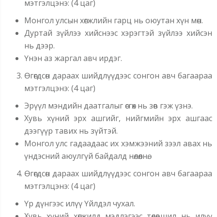
мэтгэлцэнэ: (4 цаг)
Монгол улсын хөгжлийн гарц нь оюутан хүн мөн.
Дуртай зүйлээ хийснээс хэрэгтэй зүйлээ хийсэн
нь дээр.
Үнэн аз жаргал авч ирдэг.
Өгөгдсөн дараах шийдлүүдээс сонгон авч багаараа
мэтгэлцэнэ: (4 цаг)
Эрүүл мэндийн даатгалыг өсгөх нь зөв гэж үзнэ.
Хувь хүний эрх ашгийг, нийгмийн эрх ашгаас
дээгүүр тавих нь зүйтэй.
Монгол улс гадаадаас их хэмжээний зээл авах нь
үндэсний аюулгүй байдалд нөлөөлнө.
Өгөгдсөн дараах шийдлүүдээс сонгон авч багаараа
мэтгэлцэнэ: (4 цаг)
Үр дүнгээс илүү Үйлдэл чухал.
Хувь хүний хөгжилд мэдлэгээс төлөвшил нь илүү