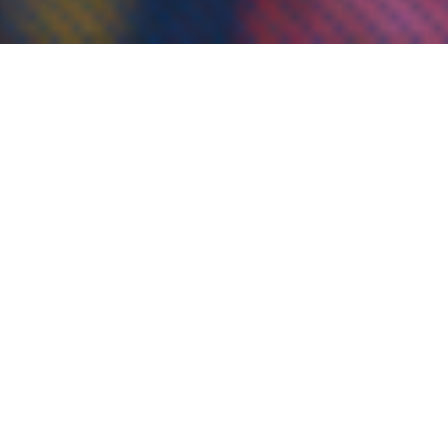
ХҮМҮҮНЛЭГИЙН СУРГУУЛЬ
Сэтгүүл зүй, Багш-Гадаад хэлний боловсрол, Орчуулагч-Гадаад
хэлний боловсрол /Хятад, Солонгос/ Багш-сургуулийн өмнөх
боловсрол, Агаарын тээврийн үйлчилгээ, Баг...
ХУУЛЬ ЗҮЙН СУРГУУЛЬ
1994 оны Гэгээрлийн сайдын 103 тоот тушаалаар эрх зүйн
бакалаврын сургалт явуулж эхэлсэн бөгөөд 1999 онд эрх зүйч
мэргэжлээр магистрын болон докторын сургалт яв...
ЭДИЙН ЗАСАГ БИЗНЕСИЙН УДИРДЛАГЫН
СУРГУУЛЬ
ЭЗБУС-д нягтлан бодох бүртгэл, санхүүгийн удирдлага, олон
улсын худалдааны удирдлага, банкны удирдлага мэргэжлийг
сонгон суралцах боломжтой
ШИНЭЭР ЭЛСЭГЧДЭД
“Элсэлтийн журам” дахь нийтлэг заалтуудтай танилцана уу.