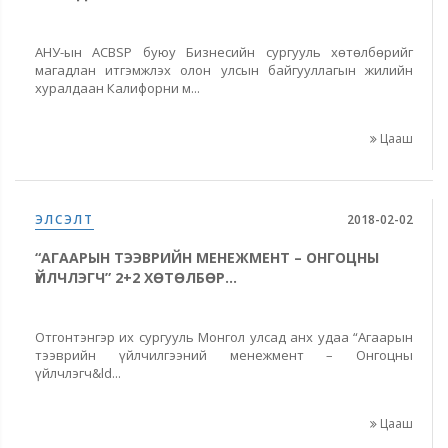
АНУ-ын ACBSP буюу Бизнесийн сургууль хөтөлбөрийг
магадлан итгэмжлэх олон улсын байгууллагын жилийн
хуралдаан Калифорни м...
Цааш
ЭЛСЭЛТ
2018-02-02
“АГААРЫН ТЭЭВРИЙН МЕНЕЖМЕНТ – ОНГОЦНЫ
ҮЙЛЧЛЭГЧ” 2+2 ХӨТӨЛБӨР...
Отгонтэнгэр их сургууль Монгол улсад анх удаа “Агаарын
тээврийн үйлчилгээний менежмент – Онгоцны
үйлчлэгч&ld...
Цааш