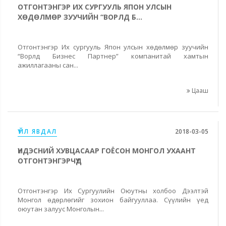
ОТГОНТЭНГЭР ИХ СУРГУУЛЬ ЯПОН УЛСЫН
ХӨДӨЛМӨР ЗУУЧИЙН “ВОРЛД Б...
Отгонтэнгэр Их сургууль Япон улсын хөдөлмөр зуучийн
“Ворлд Бизнес Партнер” компанитай хамтын
ажиллагааны сан...
Цааш
ҮЙЛ ЯВДАЛ
2018-03-05
ҮНДЭСНИЙ ХУВЦАСААР ГОЁСОН МОНГОЛ УХААНТ
ОТГОНТЭНГЭРЧҮҮД
Отгонтэнгэр Их Сургуулийн Оюутны холбоо Дээлтэй
Монгол өдөрлөгийг зохион байгууллаа. Сүүлийн үед
оюутан залуус Монголын...