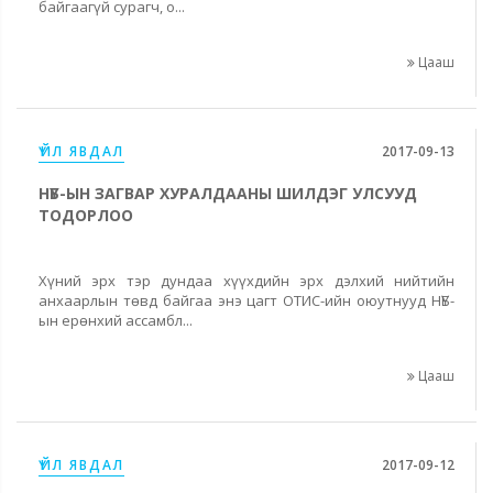
байгаагүй сурагч, о...
Цааш
ҮЙЛ ЯВДАЛ
2017-09-13
НҮБ-ЫН ЗАГВАР ХУРАЛДААНЫ ШИЛДЭГ УЛСУУД
ТОДОРЛОО
Хүний эрх тэр дундаа хүүхдийн эрх дэлхий нийтийн
анхаарлын төвд байгаа энэ цагт ОТИС-ийн оюутнууд НҮБ-
ын ерөнхий ассамбл...
Цааш
ҮЙЛ ЯВДАЛ
2017-09-12