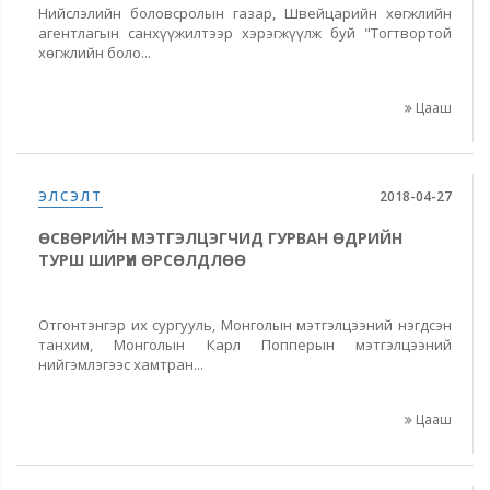
Нийслэлийн боловсролын газар, Швейцарийн хөгжлийн
агентлагын санхүүжилтээр хэрэгжүүлж буй "Тогтвортой
хөгжлийн боло...
Цааш
ЭЛСЭЛТ
2018-04-27
ӨСВӨРИЙН МЭТГЭЛЦЭГЧИД ГУРВАН ӨДРИЙН
ТУРШ ШИРҮҮН ӨРСӨЛДЛӨӨ
Отгонтэнгэр их сургууль, Монголын мэтгэлцээний нэгдсэн
танхим, Монголын Карл Попперын мэтгэлцээний
нийгэмлэгээс хамтран...
Цааш