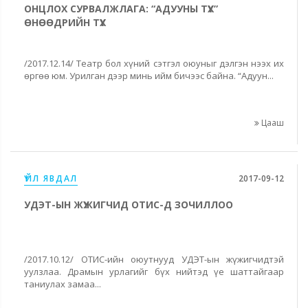
ОНЦЛОХ СУРВАЛЖЛАГА: “АДУУНЫ ТҮҮХ”
ӨНӨӨДРИЙН ТҮҮХ
/2017.12.14/ Театр бол хүний сэтгэл оюуныг дэлгэн нээх их
өргөө юм. Урилган дээр минь ийм бичээс байна. “Адуун...
Цааш
ҮЙЛ ЯВДАЛ
2017-09-12
УДЭТ-ЫН ЖҮЖИГЧИД ОТИС-Д ЗОЧИЛЛОО
/2017.10.12/ ОТИС-ийн оюутнууд УДЭТ-ын жүжигчидтэй
уулзлаа. Драмын урлагийг бүх нийтэд үе шаттайгаар
таниулах замаа...