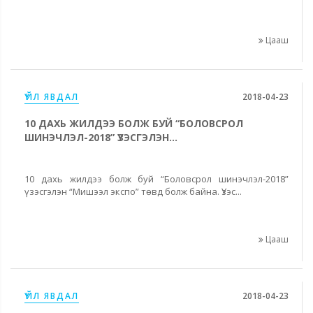
Цааш
ҮЙЛ ЯВДАЛ
2018-04-23
10 ДАХЬ ЖИЛДЭЭ БОЛЖ БУЙ “БОЛОВСРОЛ
ШИНЭЧЛЭЛ-2018” ҮЗЭСГЭЛЭН...
10 дахь жилдээ болж буй “Боловсрол шинэчлэл-2018”
үзэсгэлэн “Мишээл экспо” төвд болж байна. Үзэс...
Цааш
ҮЙЛ ЯВДАЛ
2018-04-23