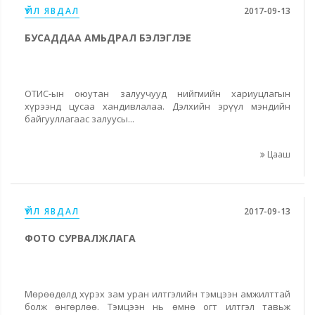
ҮЙЛ ЯВДАЛ
2017-09-13
БУСАДДАА АМЬДРАЛ БЭЛЭГЛЭЕ
ОТИС-ын оюутан залуучууд нийгмийн хариуцлагын
хүрээнд цусаа хандивлалаа. Дэлхийн эрүүл мэндийн
байгууллагаас залуусы...
Цааш
ҮЙЛ ЯВДАЛ
2017-09-13
ФОТО СУРВАЛЖЛАГА
Мөрөөдөлд хүрэх зам уран илтгэлийн тэмцээн амжилттай
болж өнгөрлөө. Тэмцээн нь өмнө огт илтгэл тавьж