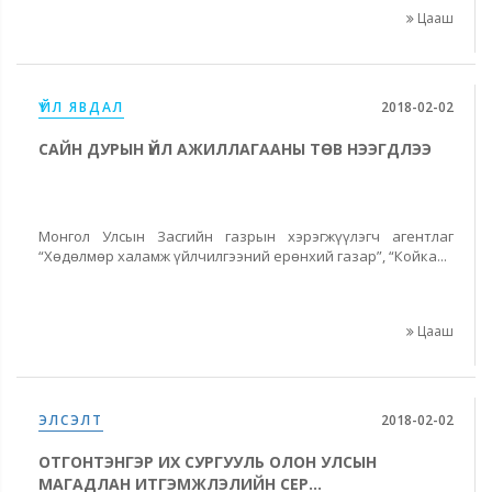
Цааш
ҮЙЛ ЯВДАЛ
2018-02-02
САЙН ДУРЫН ҮЙЛ АЖИЛЛАГААНЫ ТӨВ НЭЭГДЛЭЭ
Монгол Улсын Засгийн газрын хэрэгжүүлэгч агентлаг
“Хөдөлмөр халамж үйлчилгээний ерөнхий газар”, “Койка...
Цааш
ЭЛСЭЛТ
2018-02-02
ОТГОНТЭНГЭР ИХ СУРГУУЛЬ ОЛОН УЛСЫН
МАГАДЛАН ИТГЭМЖЛЭЛИЙН СЕР...