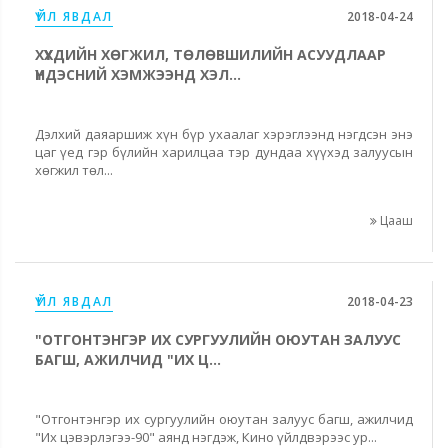
ҮЙЛ ЯВДАЛ
2018-04-24
ХҮҮХДИЙН ХӨГЖИЛ, ТӨЛӨВШИЛИЙН АСУУДЛААР
ҮНДЭСНИЙ ХЭМЖЭЭНД ХЭЛ...
Дэлхий даяаршиж хүн бүр ухаалаг хэрэглээнд нэгдсэн энэ
цаг үед гэр бүлийн харилцаа тэр дундаа хүүхэд залуусын
хөгжил төл...
Цааш
ҮЙЛ ЯВДАЛ
2018-04-23
"ОТГОНТЭНГЭР ИХ СУРГУУЛИЙН ОЮУТАН ЗАЛУУС
БАГШ, АЖИЛЧИД "ИХ Ц...
"Отгонтэнгэр их сургуулийн оюутан залуус багш, ажилчид
"Их цэвэрлэгээ-90" аянд нэгдэж, Кино үйлдвэрээс ур...