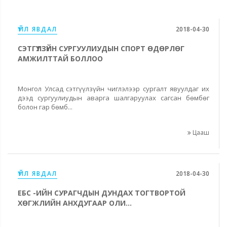
ҮЙЛ ЯВДАЛ
2018-04-30
СЭТГҮҮЛЗҮЙН СУРГУУЛИУДЫН СПОРТ ӨДӨРЛӨГ
АМЖИЛТТАЙ БОЛЛОО
Монгол Улсад сэтгүүлзүйн чиглэлээр сургалт явуулдаг их
дээд сургуулиудын аварга шалгаруулах сагсан бөмбөг
болон гар бөмб...
Цааш
ҮЙЛ ЯВДАЛ
2018-04-30
ЕБС -ИЙН СУРАГЧДЫН ДУНДАХ ТОГТВОРТОЙ
ХӨГЖЛИЙН АНХДУГААР ОЛИ...