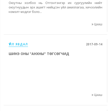
Оюутны холбоо нь Отгонтэнгэр их сургуулийн нийт
оюутнуудын эрх ашигт нийцсэн үйл ажиллагаа, хичээлийн
нэмэлт мэдлэг боло...
Цааш
ҮЙЛ ЯВДАЛ
2017-09-14
ШИНЭ ОНЫ "АНХНЫ" ТӨГСӨГЧИД
Цааш