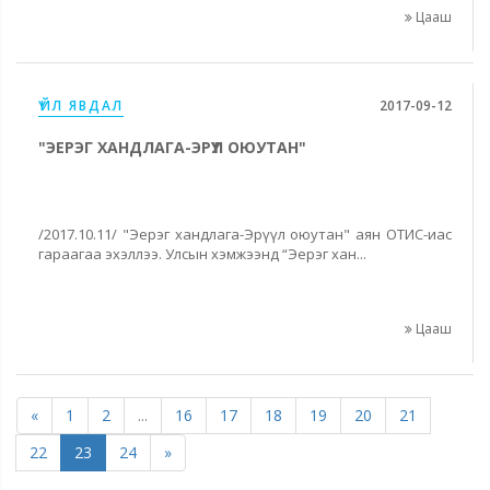
Цааш
ҮЙЛ ЯВДАЛ
2017-09-12
"ЭЕРЭГ ХАНДЛАГА-ЭРҮҮЛ ОЮУТАН"
/2017.10.11/ "Эерэг хандлага-Эрүүл оюутан" аян ОТИС-иас
гараагаа эхэллээ. Улсын хэмжээнд “Эерэг хан...
Цааш
«
1
2
...
16
17
18
19
20
21
22
23
24
»