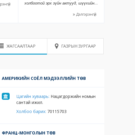
эжлээр
холбоотой эрх зүйн актууд, шүүхийн
рэнгүй
йгмийн
болон бусад практикуудыг ашигласан
үзүүлж
болно. Монгол улсын хөдөлмөрийн эрх
Дэлгэрэнгүй
н бус
зүй (тусгай анги) ном нь хууль зүйн
 дурын
салбарт суралцагсад болон
гмийн
хөдөлмөрийн эрх зүйг сонирхогчдын
байгаа
гарын авлага, ширээний ном болох
эрэлт хэрэгцээнд бүрнээ нийцэх
зорилготой болно. Судлаачид, багш
ЖАГСААЛТААР
ГАЗРЫН ЗУРГААР
бид нар эл зорилгоор Монгол Улсын
хөдөлмөрийн эрх зүй (тусгай анги)
номыг бичив.
АМЕРИКИЙН СОЁЛ МЭДЭЭЛЛИЙН ТӨВ
Цагийн хуваарь:
Нацагдоржийн номын
сантай ижил.
Холбоо барих:
70115703
ФРАНЦ-МОНГОЛЫН ТӨВ