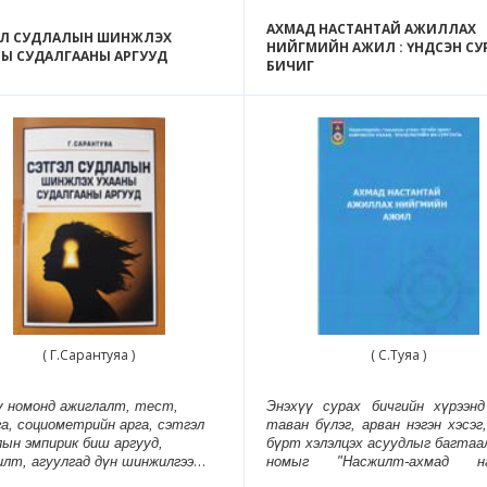
АХМАД НАСТАНТАЙ АЖИЛЛАХ
ЭЛ СУДЛАЛЫН ШИНЖЛЭХ
НИЙГМИЙН АЖИЛ : ҮНДСЭН СУ
НЫ СУДАЛГААНЫ АРГУУД
БИЧИГ
( Г.Сарантуяа )
( С.Туяа )
ү номонд ажиглалт, тест,
Энэхүү сурах бичгийн хүрээн
а, социометрийн арга, сэтгэл
таван бүлэг, арван нэгэн хэсэг
лын эмпирик биш аргууд,
бүрт хэлэлцэх асуудлыг багтаал
лт, агуулгад дүн шинжилгээ
номыг "Насжилт-ахмад н
рга зэрэг сэтгэл судлалын
нийгмийн хамгаалал" номын аг