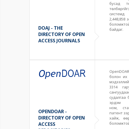
бусад тө
төлбөргүй
системд 1
2,448,858 
боломжт
DOAJ - THE
байдаг.
DIRECTORY OF OPEN
ACCESS JOURNALS
OpenDOAR
болон их 
мэдээл
3314 гар
сангуудаас
судалгаа 
эрдэм ш
ном,
стат
OPENDOAR -
патент зэр
DIRECTORY OF OPEN
хайж, өө
боломжтой
ACCESS