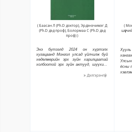
( Баасан Л (Ph.D доктор), Эрдэнэчимэг Д
( Мо
(Ph.D дэд проф), Болормаа С (Ph.D дэд
шүүгчи
проф) )
Энэ бүтээлд 2024 он хүртэлх
Хууль 
хугацаанд Монгол улсад үйлчилж буй
хангах
хөдөлмөрийн эрх зүйн харилцаатай
Улсын
холбоотой эрх зүйн актууд, шүүхийн
ёсны 
болон бусад практикуудыг ашигласан
хэвлэм
болно. Монгол улсын хөдөлмөрийн эрх
Дэлгэрэнгүй
зүй (тусгай анги) ном нь хууль зүйн
салбарт суралцагсад болон
хөдөлмөрийн эрх зүйг сонирхогчдын
гарын авлага, ширээний ном болох
эрэлт хэрэгцээнд бүрнээ нийцэх
зорилготой болно. Судлаачид, багш
бид нар эл зорилгоор Монгол Улсын
хөдөлмөрийн эрх зүй (тусгай анги)
номыг бичив.