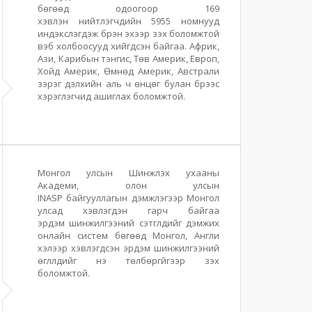
бөгөөд одоогоор 169
хэвлэн нийтлэгчдийн 5955 номнууд
индэкслэгдэж бүрэн эхээр үзэх боломжтой
вэб холбоосууд хийгдсэн байгаа. Африк,
Ази, Карибын тэнгис, Төв Америк, Европ,
Хойд Америк, Өмнөд Америк, Австрали
зэрэг дэлхийн аль ч өнцөг булан бүрээс
хэрэглэгчид ашиглах боломжтой.
Монгол улсын Шинжлэх ухааны
Академи, олон улсын
INASP
байгууллагын дэмжлэгээр Монгол
улсад хэвлэгдэн гарч байгаа
эрдэм
шинжилгээний сэтгүүлүүдийг дэмжих
онлайн систем бөгөөд Монгол,
Англи
хэлээр хэвлэгдсэн эрдэм шинжилгээний
өгүүллүүдийг үнэ
төлбөргүйгээр үзэх
боломжтой.