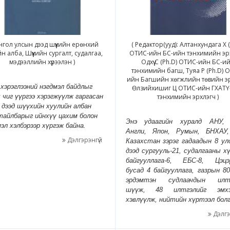
нгол улсын дээд шүүхийн ерөнхий
( Редактор(ууд): Алтанхундага Х (
йн алба, Шүүхийн сургалт, судалгаа,
ОТИС-ийн БС-ийн тэнхимийн эрх
мэдээллийн хүрээлэн )
Одхүү С (Ph.D) ОТИС-ийн БС-и
тэнхимийн багш, Туяа Р (Ph.D) 
ийн Багшийн хөгжлийн төвийн эр
хэрэглээний нэгдмэл байдлыг
Өлзийхишиг Ц ОТИС-ийн ГХАТҮ
 чиг үүргээ хэрэгжүүлж гаргасан
тэнхимийн эрхлэгч )
 дээд шүүхийн хуулийн албан
тайлбарыг ийнхүү цахим болон
Энэ удаагийн хуралд АНУ, 
эл хэлбэрээр хүргэж байна.
Англи, Япон, Румын, БНХАУ
Дэлгэрэнгүй
Казахстан зэрэг гадаадын 8 ул
дээд сургууль-21, судалгааны х
байгууллага-6, ЕБС-8, Цэцэр
бусад 4 байгууллага, газрын 80
эрдэмтэн судлаачдын илтг
шүүж, 48 илтгэлийг эмхэ
хэвлүүлж, нийтийн хүртээл болг
Дэлгэ