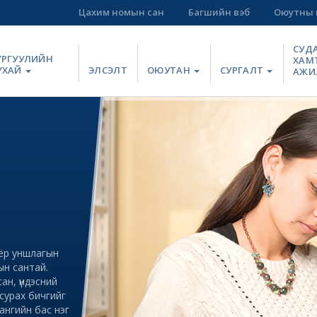
Цахим номын сан
Багшийн вэб
Оюутны 
СУД
УРГУУЛИЙН
ХАМ
УХАЙ
ЭЛСЭЛТ
ОЮУТАН
СУРГАЛТ
АЖИ
оёр уншлагын
ын сантай.
ан, үндэсний
сурах бичгийг
ангийн бас нэг