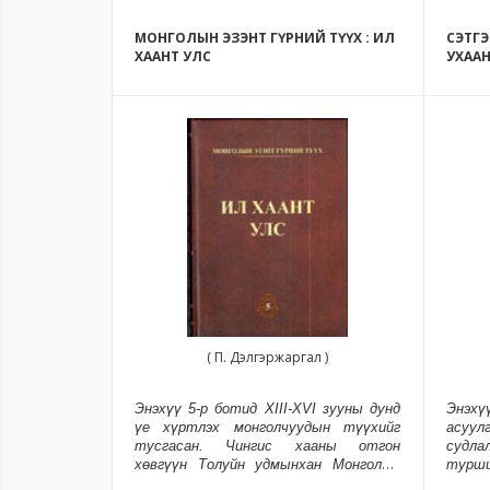
МОНГОЛЫН ЭЗЭНТ ГҮРНИЙ ТҮҮХ : ИЛ
СЭТГ
ХААНТ УЛС
УХАА
( П. Дэлгэржаргал )
Энэхүү 5-р ботид XIII-XVI зууны дунд
Энэхү
үе хүртлэх монголчуудын түүхийг
асуулг
тусгасан. Чингис хааны отгон
судла
хөвгүүн Толуйн удмынхан Монголын
турши
төрт ёсны уламжлалыг Ойрх
хийх а