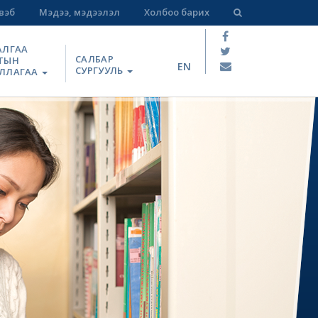
вэб
Мэдээ, мэдээлэл
Холбоо барих
АЛГАА
САЛБАР
ТЫН
EN
СУРГУУЛЬ
ЛЛАГАА