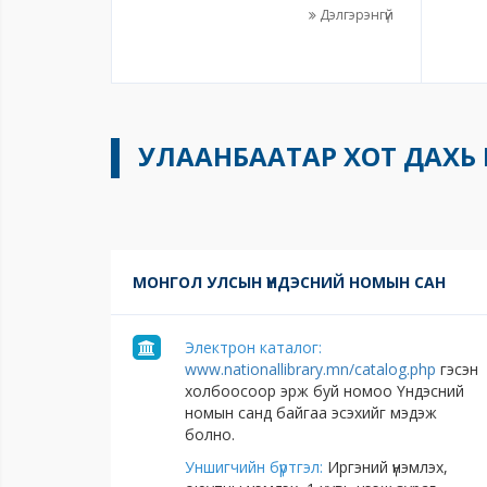
дорнодод нэвтрүүлэн хэрэгжүүлж Ил
шинжл
Дэлгэрэнгүй
хаант улсыг байгуулсан. Энэхүү боть
талаар
нь Ил хаант улсын улс төр, нийгэм,
турши
эдийн засаг, соёлын түүхийг цогцоор
хийгд
авч үзэж бичсэн нэгэн сэдэвт бүтээл.
багтаа
оюутн
ухааны
талаа
УЛААНБААТАР ХОТ ДАХЬ
зориу
МОНГОЛ УЛСЫН ҮНДЭСНИЙ НОМЫН САН
Электрон каталог:
www.nationallibrary.mn/catalog.php
гэсэн
холбоосоор эрж буй номоо Үндэсний
номын санд байгаа эсэхийг мэдэж
болно.
Уншигчийн бүртгэл:
Иргэний үнэмлэх,