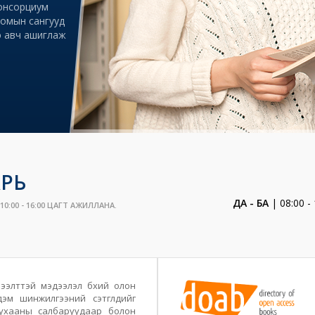
онсорциум
номын сангууд
ээ авч ашиглаж
РЬ
ДА - БА
| 08:00 - 
0:00 - 16:00 ЦАГТ АЖИЛЛАНА.
ээлттэй мэдээлэл бүхий олон
эм шинжилгээний сэтгүүлүүдийг
ухааны салбаруудаар болон