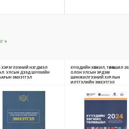
ОГ
Ь ХЭРЭГЛЭЭНИЙ НЭГДМЭЛ
ХҮҮХДИЙН ХӨГЖИЛ, ТӨЛӨВШИЛ 202
АЛ: УЛСЫН ДЭЭД ШҮҮХИЙН
ОЛОН УЛСЫН ЭРДЭМ
БАРЫН ЭМХЭТГЭЛ
ШИНЖИЛГЭЭНИЙ ХУРЛЫН
ИЛТГЭЛИЙН ЭМХЭТГЭЛ