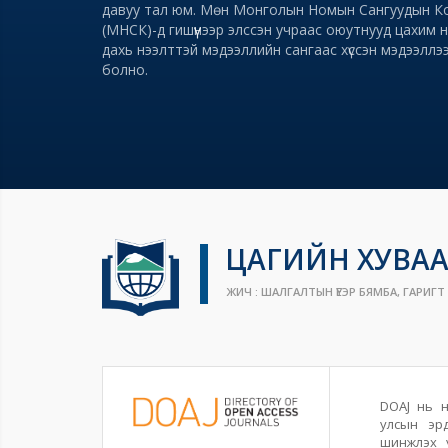
давуу тал юм. Мөн Монголын Номын Сангуудын К
(МНСК)-д гишүүнээр элссэн учраас оюутнууд цахим 
дахь нээлттэй мэдээллийн сангаас хүссэн мэдээлл
болно.
ЦАГИЙН ХУВАА
ЖИЧ : ШАЛГАЛТЫН ҮЕЭР БЯМБА, ГАРИГТ 1
DOAJ нь н
улсын эрд
шинжлэх 