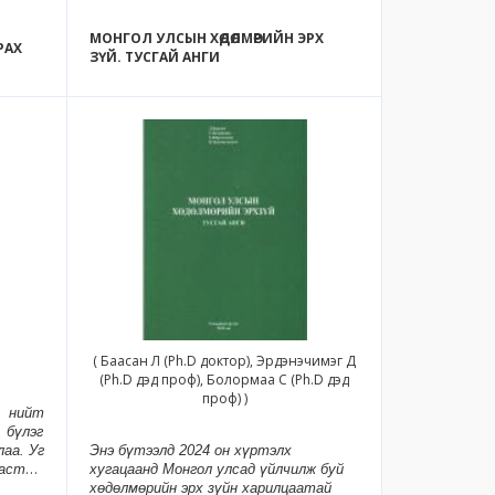
МОНГОЛ УЛСЫН ХӨДӨЛМӨРИЙН ЭРХ
РАХ
ЗҮЙ. ТУСГАЙ АНГИ
( Баасан Л (Ph.D доктор), Эрдэнэчимэг Д
(Ph.D дэд проф), Болормаа С (Ph.D дэд
проф) )
д нийт
, бүлэг
аа. Уг
Энэ бүтээлд 2024 он хүртэлх
астны
хугацаанд Монгол улсад үйлчилж буй
уулгад
хөдөлмөрийн эрх зүйн харилцаатай