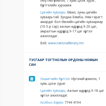
оюутны үнэмлэх, 1 хувь цээж зураг,
бүртгэлийн хураамж
Цагийн хуваарь:
Өвөл, зуны цагийн
хуваарьтай. Зундаа Бямба, Ням гарагт
амардаг бол Өвлийн цагийн хуваариар
(10-5-р сар) ажлын өдрүүдэд 9-20 цаг,
амралтын өдрүүдэд 9-17 цаг хүртэл
ажилладаг.
Вэб:
www.nationallibrary.mn
ТУСГААР ТОГТНОЛЫН ОРДОНЫ НОМЫН
САН
Уншигчийн бүртгэл:
Иргэний үнэмлэх, 1
хувь цээж зураг.
Цагийн хуваарь:
Ажлын өдрүүдэд 9-18 цаг
хүртэл ажилладаг.
Холбоо барих:
7744 4194