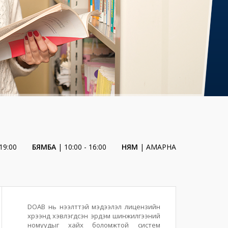
19:00
БЯМБА
| 10:00 - 16:00
НЯМ
| АМАРНА
DOAB нь нээлттэй мэдээлэл лицензийн
хүрээнд хэвлэгдсэн эрдэм шинжилгээний
номуудыг хайх боломжтой систем