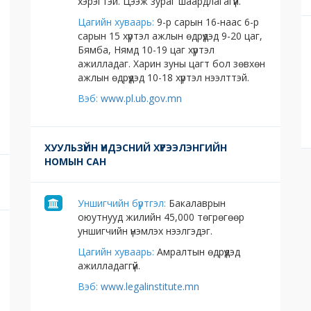
хэрэгтэй. Цээж зураг шаардлагагүй.
Цагийн хуваарь:
9-р сарын 16-наас 6-р
сарын 15 хүртэл ажлын өдрүүдэд 9-20 цаг,
Бямба, Нямд 10-19 цаг хүртэл
ажилладаг. Харин зуны цагт бол зөвхөн
ажлын өдрүүдэд 10-18 хүртэл нээлттэй.
Вэб:
www.pl.ub.gov.mn
ХУУЛЬЗҮЙН ҮНДЭСНИЙ ХҮРЭЭЛЭНГИЙН
НОМЫН САН
Уншигчийн бүртгэл:
Бакалаврын
оюутнууд жилийн 45,000 төгрөгөөр
уншигчийн үнэмлэх нээлгэдэг.
Цагийн хуваарь:
Амралтын өдрүүдэд
ажилладаггүй.
Вэб:
www.legalinstitute.mn