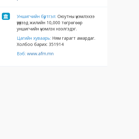
Уншигчийн бүртгэл:
Оюутны үнэмлэхээ
үзүүлээд жилийн 10,000 төгрөгөөр
уншигчийн үнэмлэх нээлгэдэг.
Цагийн хуваарь:
Ням гарагт амардаг.
Холбоо барих: 351914
Вэб:
www.afm.mn