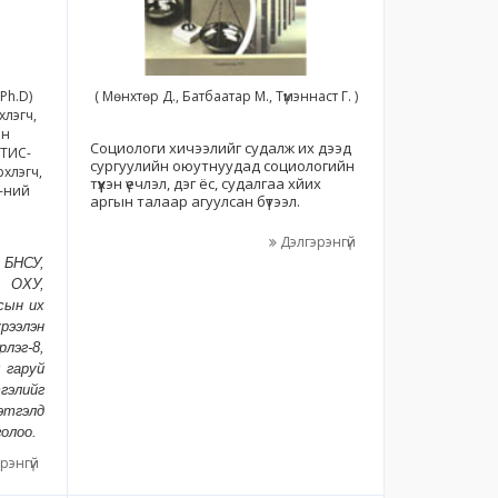
Ph.D)
( Мөнхтөр Д., Батбаатар М., Түмэннаст Г. )
лэгч,
йн
Социологи хичээлийг судалж их дээд
ОТИС-
сургуулийн оюутнуудад социологийн
хлэгч,
түүхэн үечлэл, дэг ёс, судалгаа хйих
-ний
аргын талаар агуулсан бүтээл.
Дэлгэрэнгүй
БНСУ,
, ОХУ,
сын их
үрээлэн
лэг-8,
 гаруй
элийг
тгэлд
олоо.
рэнгүй