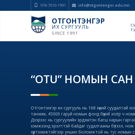
976-7010-1991
info@otgontenger.edu.mn
ОТГОНТЭНГЭР
С
ИХ СУРГУУЛЬ
Т
SINCE 1991
“OТU” НОМЫН САН
Отгонтэнгэр их сургууль нь 168 хүний суудалтай х
танхим, 45000 гаруй номын фонд бүхий хоёр ч ном
Дээрээс нь сургуулийн эрдэмтэн багш нарын гаргас
хэмжээнд эрэлттэй байдаг судалгааны бүтээл, ном 
хүртээмжтэйгээр унших боломжтой нь тус номын с