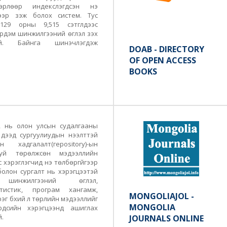
рлөөр индекслэгдсэн үнэ
гээр үзэж болох систем. Тус
29 орны 9,515 сэтгүүлүүдээс
эрдэм шинжилгээний өгүүлэл үзэх
ой. Байнга шинэчлэгдэж
DOAB - DIRECTORY
OF OPEN ACCESS
BOOKS
 нь олон улсын судалгааны
дээд сургуулиудын нээлттэй
лийн
хадгалалт(героsitory)-ын
уй төрөлжсөн мэдээллийн
 хэрэглэгчид үнэ
төлбөргүйгээр
болон сургалт нь хэрэгцээтэй
инжилгээний өгүүлэл,
истик, програм хангамж,
MONGOLIAJOL -
эг бүхий л төрлийн мэдээллийг
MONGOLIA
рдсийн
хэрэгцээнд ашиглах
.
JOURNALS ONLINE