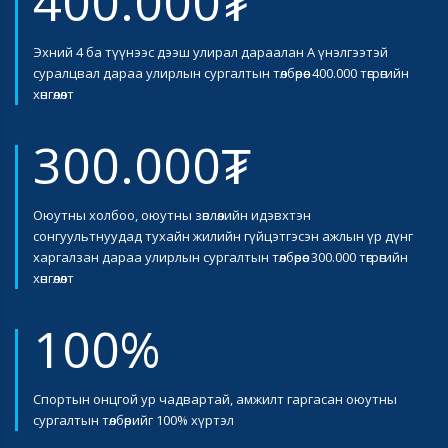
400.000₮
Эхний 4 ба түүнээс дээш улирал дараалан А үнэлгээтэй
суралцвал дараа улирлын сургалтын төлбөрөөс 400.000 төгрөгийн
хөнгөлөлт
300.000₮
Оюутны холбоо, оюутны зөвлөлийн идэвхтэн
сонгуультнуудад тухайн жилийн гүйцэтгэсэн ажлын үр дүнг
харгалзан дараа улирлын сургалтын төлбөрөөс 300.000 төгрөгийн
хөнгөлөлт
100%
Спортын онцгой ур чадвартай, амжилт гаргасан оюутны
сургалтын төлбөрийг 100% хүртэл