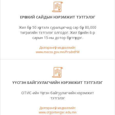
ЕРӨНХИЙ САЙДЫН НЭРЭМЖИТ ТЭТГЭЛЭГ
Жил бүр 50 хүртэлх суралцагчид сар бүр 80,000
төгрөгийн тэтгэлэг олгодог. Жил бүрийн 6-р
сарын 15-ны дотор бүртгүүлдэг.
Дэлгэрэнгүй мэдээллийг:
www.mecss.gov.mn/PrsdntPM
ҮҮСГЭН БАЙГУУЛАГЧИЙН НЭРЭМЖИТ ТЭТГЭЛЭГ
ОТИС-ийн Үүсгэн байгуулагчийн нэрэмжит
тэтгэлэг
Дэлгэрэнгүй мэдээллийг:
www.otgontenger.edu.mn