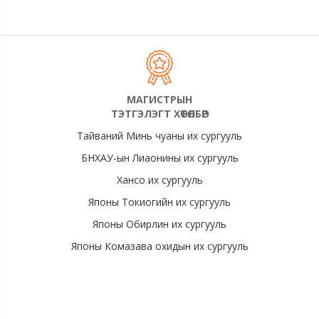
МАГИСТРЫН
ТЭТГЭЛЭГТ ХӨТӨЛБӨР
Тайваний Минь чуаны их сургууль
БНХАУ-ын Лиаонины их сургууль
Хансо их сургууль
Японы Токиогийн их сургууль
Японы Обирлин их сургууль
Японы Комазава охидын их сургууль