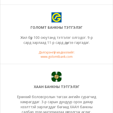
ГОЛОМТ БАНКНЫ ТЭТГЭЛЭГ
Жил бүр 100 оюутанд тэтгэлэг олгодог. 9-р
сард зарлаад 11-р сард дүнгээ гаргадаг.
Дэлгэрэнгүй мэдээллийг:
www.golomtbank.com
ХААН БАНКНЫ ТЭТГЭЛЭГ
Ерөнхий боловсролын төгсөх ангийн сурагчид
хамрагддаг. 3-р сарын дундуур орон даяар
нээлттэй зарлагддаг бөгөөд ХААН банкны
салбар дээр материалаа хүлээлгэж өгдөг.