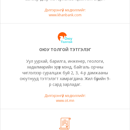
Дэлгэрэнгүй мэдээллийг:
www.khanbank.com
ОЮУ ТОЛГОЙ ТЭТГЭЛЭГ
Уул уурхай, барилга, инженер, геологи,
хөдөлмөрийн эрүүл мэнд, байгаль орчны
чиглэлээр суралцаж буй 2, 3, 4-р дамжааны
оюутнууд тэтгэлэгт хамрагдана. Жил бүрийн 9-
р сард зарладаг.
Дэлгэрэнгүй мэдээллийг:
www.ot.mn