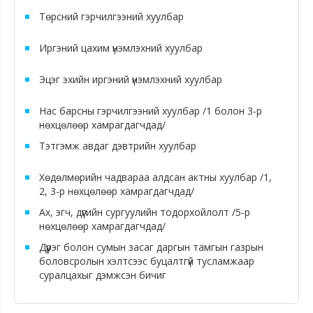
Төрсний гэрчилгээний хуулбар
Иргэний цахим үнэмлэхний хуулбар
Эцэг эхийн иргэний үнэмлэхний хуулбар
Нас барсны гэрчилгээний хуулбар /1 болон 3-р
нөхцөлөөр хамрагдагчдад/
Тэтгэмж авдаг дэвтрийн хуулбар
Хөдөлмөрийн чадвараа алдсан актны хуулбар /1,
2, 3-р нөхцөлөөр хамрагдагчдад/
Ах, эгч, дүүгийн сургуулийн тодорхойлолт /5-р
нөхцөлөөр хамрагдагчдад/
Дүүрэг болон сумын засаг даргын тамгын газрын
боловсролын хэлтсээс буцалтгүй тусламжаар
суралцахыг дэмжсэн бичиг