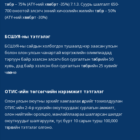
төлбөр – 75% (АТҮ-ний хөтөлбөрт -35%) 7.1.3. Суурь шалгалт 650-
700 оноотой элсэгч эхний хичээлийн жилийн төлбөр – 50%
(АТҮ-ний хөтөлбөрт -30%)
БСШУЯ-ны тэтгэлэг
БСШУЯ-ны сайдын холбогдох тушаалд нэр заасан улсын
болон олон улсын чанартай мэргэжлийн олимпиадад
тэргүүн байр эзэлсэн элсэгч бол сургалтын төлбөрийн 50
хувь, дэд байр эзэлсэн бол сургалтын төлбөрийн 25 хувийг
чөлөөлнө.
ОТИС-ийн төгсөгчийн нэрэмжит тэтгэлэг
Олон улсын оюутны эрхийг хамгаалах өдрийг тохиолдуулан
ОТИС-ийн 2-4-р курсийн оюутнуудаас сурлагын амжилт,
олон нийтийн оролцоо, манлайллаараа шалгарсан шилдэг
оюутнуудыг шалгаруулж, тус бүрт 10 сарын турш 100,000
төгрөгийн тэтгэлэг олгоно.