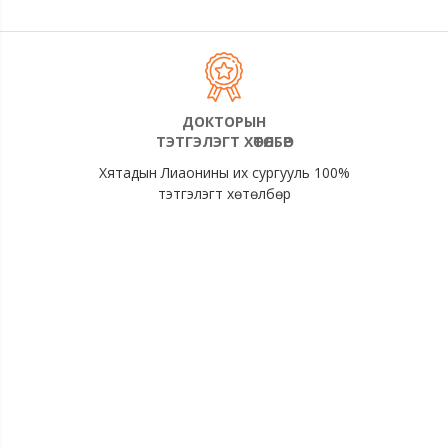
ДОКТОРЫН
ТЭТГЭЛЭГТ ХӨТӨЛБӨР
Хятадын Лиаонины их сургууль 100%
тэтгэлэгт хөтөлбөр