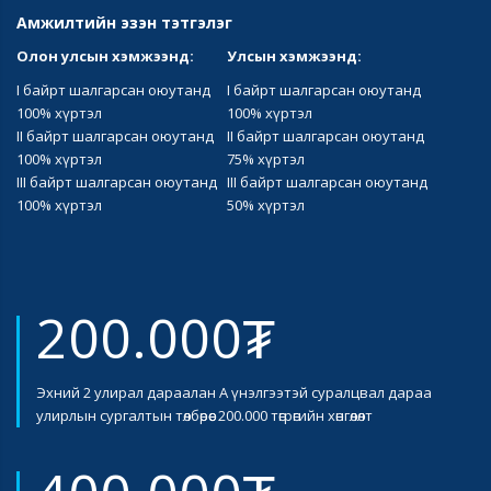
Амжилтийн эзэн тэтгэлэг
Олон улсын хэмжээнд:
Улсын хэмжээнд:
I байрт шалгарсан оюутанд
I байрт шалгарсан оюутанд
100% хүртэл
100% хүртэл
II байрт шалгарсан оюутанд
II байрт шалгарсан оюутанд
100% хүртэл
75% хүртэл
III байрт шалгарсан оюутанд
III байрт шалгарсан оюутанд
100% хүртэл
50% хүртэл
200.000₮
Эхний 2 улирал дараалан А үнэлгээтэй суралцвал дараа
улирлын сургалтын төлбөрөөс 200.000 төгрөгийн хөнгөлөлт