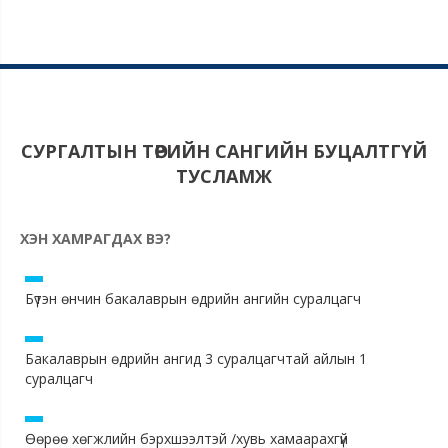
СУРГАЛТЫН ТӨРИЙН САНГИЙН БУЦАЛТГҮЙ
ТУСЛАМЖ
ХЭН ХАМРАГДАХ ВЭ?
Бүтэн өнчин бакалаврын өдрийн ангийн суралцагч
Бакалаврын өдрийн ангид 3 суралцагчтай айлын 1
суралцагч
Өөрөө хөгжлийн бэрхшээлтэй /хувь хамаарахгүй