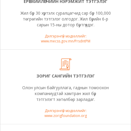
ЕРӨНХИЙЛӨГЧИЙН НЭРЭМЖИТ ТЭТГЭЛЭГ
Жил бүр 30 хүртэлх суралцагчид сар бүр 100,000
төгрөгийн тэтгэлэг олгодог. Жил бүрийн 6-р
сарын 15-ны дотор бүртгүүлдэг.
Дэлгэрэнгүй мэдээллийг:
www.mecss.gov.mn/PrsdntPM
ЗОРИГ САНГИЙН ТЭТГЭЛЭГ
Олон улсын байгууллага, гаднын томоохон
компаниудтай хамтран жил бүр
тэтгэлэгт хөтөлбөр зарладаг.
Дэлгэрэнгүй мэдээллийг:
www.zorigfoundation.org