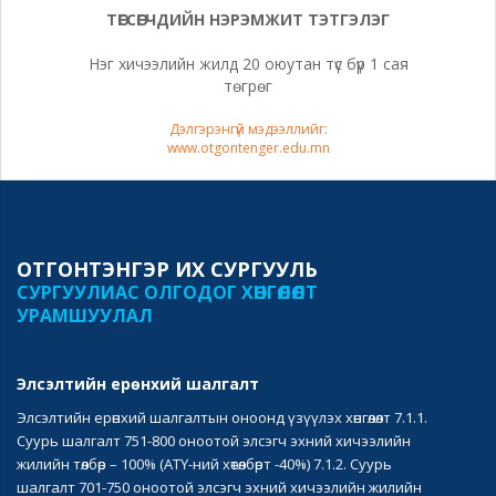
ТӨГСӨГЧДИЙН НЭРЭМЖИТ ТЭТГЭЛЭГ
Нэг хичээлийн жилд 20 оюутан түс бүр 1 сая
төгрөг
Дэлгэрэнгүй мэдээллийг:
www.otgontenger.edu.mn
ОТГОНТЭНГЭР ИХ СУРГУУЛЬ
СУРГУУЛИАС ОЛГОДОГ ХӨНГӨЛӨЛТ
УРАМШУУЛАЛ
Элсэлтийн ерөнхий шалгалт
Элсэлтийн ерөнхий шалгалтын оноонд үзүүлэх хөнгөлөлт 7.1.1.
Суурь шалгалт 751-800 оноотой элсэгч эхний хичээлийн
жилийн төлбөр – 100% (АТҮ-ний хөтөлбөрт -40%) 7.1.2. Суурь
шалгалт 701-750 оноотой элсэгч эхний хичээлийн жилийн