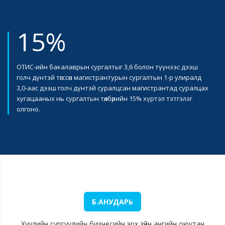
15%
ОТИС-ийн бакалаврын сургалтыг 3,6 болон түүнээс дээш
голч дүнтэй төгссөн магистрантурын сургалтын 1-р улиралд
3,0-аас дээш голч дүнтэй суралцсан магистрантад суралцах
хугацааных нь сургалтын төлбөрийн 15% хүртэл тэтгэлэг
олгоно.
Б.АНУДАРЬ
Хуулийн сургуулийн бизнесийн эрх зүйн ангийн оюутан