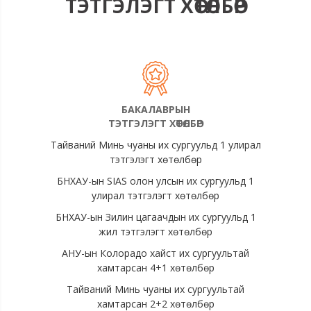
ТЭТГЭЛЭГТ ХӨТӨЛБӨР
БАКАЛАВРЫН
ТЭТГЭЛЭГТ ХӨТӨЛБӨР
Тайваний Минь чуаны их сургуульд 1 улирал
тэтгэлэгт хөтөлбөр
БНХАУ-ын SIAS олон улсын их сургуульд 1
улирал тэтгэлэгт хөтөлбөр
БНХАУ-ын Зилин цагаачдын их сургуульд 1
жил тэтгэлэгт хөтөлбөр
АНУ-ын Колорадо хайст их сургуультай
хамтарсан 4+1 хөтөлбөр
Тайваний Минь чуаны их сургуультай
хамтарсан 2+2 хөтөлбөр