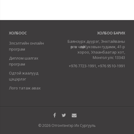
ХОЛБООС
ХОЛБОО БАРИХ
Баянзүрх дүүрэг, Энхтайваны
Элсэлтийн онлайн
өргөн чөлөө,Жуковын гудамж, 41-р
програм
хороо, Улаанбаатар хот,
Монгол улс 13343
Диплом шалгах
програм
+976 7723-1991, +976 9510-1991
Одтой жаалууд
цэцэрлэг
Лого татаж авах
© 2026 Отгонтэнгэр Их Сургууль