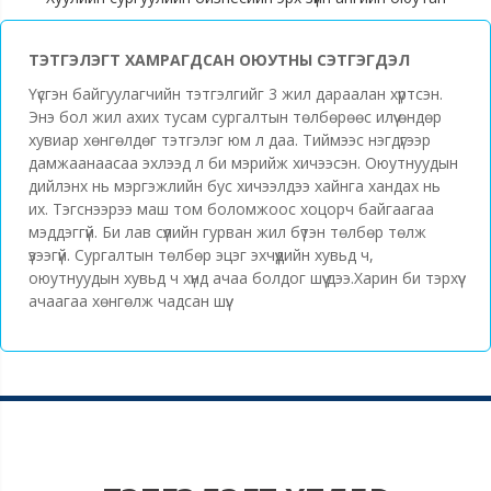
ТЭТГЭЛЭГТ ХАМРАГДСАН ОЮУТНЫ СЭТГЭГДЭЛ
Үүсгэн байгуулагчийн тэтгэлгийг 3 жил дараалан хүртсэн.
Энэ бол жил ахих тусам сургалтын төлбөрөөс илүү өндөр
хувиар хөнгөлдөг тэтгэлэг юм л даа. Тиймээс нэгдүгээр
дамжаанаасаа эхлээд л би мэрийж хичээсэн. Оюутнуудын
дийлэнх нь мэргэжлийн бус хичээлдээ хайнга хандах нь
их. Тэгснээрээ маш том боломжоос хоцорч байгаагаа
мэддэггүй. Би лав сүүлийн гурван жил бүтэн төлбөр төлж
үзээгүй. Сургалтын төлбөр эцэг эхчүүдийн хувьд ч,
оюутнуудын хувьд ч хүнд ачаа болдог шүү дээ.Харин би тэрхүү
ачаагаа хөнгөлж чадсан шүү.