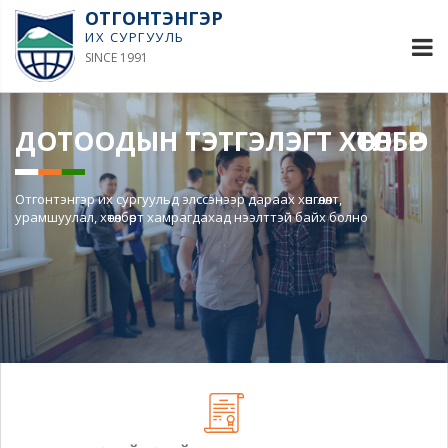
ОТГОНТЭНГЭР
ИХ СУРГУУЛЬ
SINCE 1991
ДОТООДЫН ТЭТГЭЛЭГТ ХӨТӨЛБӨР
Отгонтэнгэр их сургуульд элссэнээр дараах хөнгөлөлт,
урамшуулал, хөтөлбөрт хамрагдахад нээлттэй байх болно