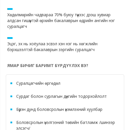
Хөдөлмөрийн чадвараа 70% буюу түүнээс дээш хувиар
алдсан гишүүнтэй өрхийн бакалаврын өдрийн ангийн нэг
суралцагч
Эцэг, эх нь хоёулаа эсвэл хэн нэг нь хөгжлийн
бэрхшээлтэй бакалаврын зэргийн суралцагч
ЯМАР БИЧИГ БАРИМТ БҮРДҮҮЛЭХ ВЭ?
Суралцагчийн өргөдөл
Сурдаг болон сурлагын дүнгийн тодорхойлолт
Бүрэн дунд боловсролын үнэмлэхний хуулбар
Боловсролын үнэлгээний төвийн батламж /шинээр
элсэгч/