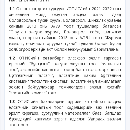
1.1
Отгонтэнгэр их сургууль /ОТИС/-ийн 2021-2022 оны
хичээлийн жилд оюутан элсүүлэх ажлыг Дээд
боловсролын тухай хууль, Боловсрол, Шинжлэх ухааны
сайдын 2013 оны А/79 тоот тушаалаар баталсан
“Оюутан элсүүлэх журам”, Боловсрол, соёл, шинжлэх
ухаан, спортын сайдын 2018 оны А/194 тоот “Журамд
нэмэлт, өөрчлөлт оруулах тухай” тушаал болон бусад
холбогдох эрх зүйн акт болон энэхүү журмыг баримтлана.
1.2
ОТИС-ийн хөтөлбөрт элсэхээр хүсэлт гаргасан
иргэнийг “бүртгүүлэгч”, элсүүлэх оюутны тоог “хяналтын
тоо”, элсэлтийн хяналтын тоонд багтан элсэх эрх авсан
бүртгүүлэгчийг “элсэгч”, элсэлтийн цахим бүртгэлийн
системийг “элсэлтийн систем”, элсэлтийн үйл ажиллагааг
зохион байгуулахаар томилогдсон ажлын хэсгийг
“элсэлтийн комисс” гэнэ.
1.3
ОТИС-ийн бакалаврын өдрийн хөтөлбөрт элсүүлэх
элсэгчийн хяналтын тоог хөдөлмөрийн зах зээлийн
эрэлт хэрэгцээ, сургуулийн материаллаг бааз, багшлах
бүрэлдэхүүний хангамж зэрэгт үндэслэн Удирдах зөвлөл
тогтооно.