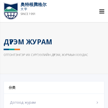
奥特根腾格尔
大学
SINCE 1991
ДҮРЭМ ЖУРАМ
ОТГОНТЭНГЭР ИХ СУРГУУЛИЙН ДҮРЭМ, ЖУРМЫН ХУУДАС
分类
Дотоод журам