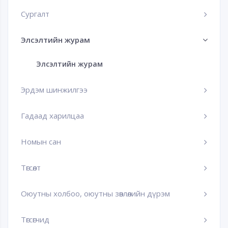
Сургалт
Элсэлтийн журам
Элсэлтийн журам
Эрдэм шинжилгээ
Гадаад харилцаа
Номын сан
Төгсөлт
Оюутны холбоо, оюутны зөвлөлийн дүрэм
Төгсөгчид