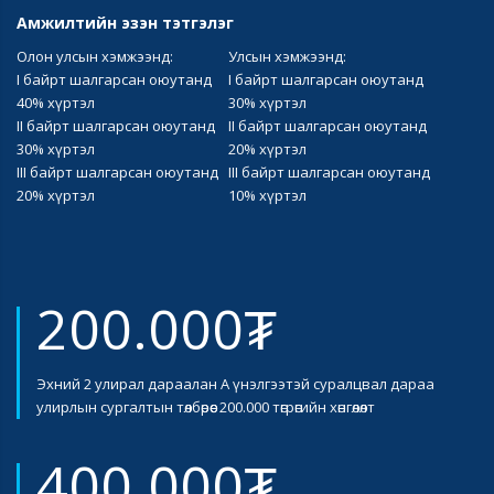
Амжилтийн эзэн тэтгэлэг
Олон улсын хэмжээнд:
Улсын хэмжээнд:
I байрт шалгарсан оюутанд
I байрт шалгарсан оюутанд
40% хүртэл
30% хүртэл
II байрт шалгарсан оюутанд
II байрт шалгарсан оюутанд
30% хүртэл
20% хүртэл
III байрт шалгарсан оюутанд
III байрт шалгарсан оюутанд
20% хүртэл
10% хүртэл
200.000₮
Эхний 2 улирал дараалан А үнэлгээтэй суралцвал дараа
улирлын сургалтын төлбөрөөс 200.000 төгрөгийн хөнгөлөлт
400.000₮