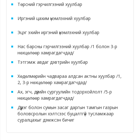
Төрсний гэрчилгээний хуулбар
Иргэний цахим үнэмлэхний хуулбар
Эцэг эхийн иргэний үнэмлэхний хуулбар
Нас барсны гэрчилгээний хуулбар /1 болон 3-р
нөхцөлөөр хамрагдагчдад/
Тэтгэмж авдаг дэвтрийн хуулбар
Хөдөлмөрийн чадвараа алдсан актны хуулбар /1,
2, 3-р нөхцөлөөр хамрагдагчдад/
Ах, эгч, дүүгийн сургуулийн тодорхойлолт /5-р
нөхцөлөөр хамрагдагчдад/
Дүүрэг болон сумын засаг даргын тамгын газрын
боловсролын хэлтсээс буцалтгүй тусламжаар
суралцахыг дэмжсэн бичиг