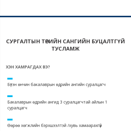
СУРГАЛТЫН ТӨРИЙН САНГИЙН БУЦАЛТГҮЙ
ТУСЛАМЖ
ХЭН ХАМРАГДАХ ВЭ?
Бүтэн өнчин бакалаврын өдрийн ангийн суралцагч
Бакалаврын өдрийн ангид 3 суралцагчтай айлын 1
суралцагч
Өөрөө хөгжлийн бэрхшээлтэй /хувь хамаарахгүй