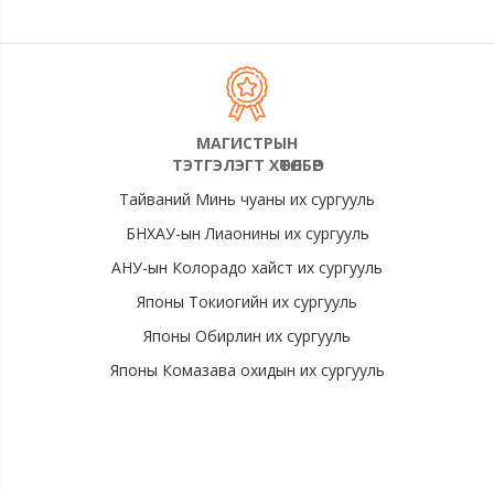
МАГИСТРЫН
ТЭТГЭЛЭГТ ХӨТӨЛБӨР
Тайваний Минь чуаны их сургууль
БНХАУ-ын Лиаонины их сургууль
АНУ-ын Колорадо хайст их сургууль
Японы Токиогийн их сургууль
Японы Обирлин их сургууль
Японы Комазава охидын их сургууль