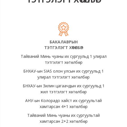
БАКАЛАВРЫН
ТЭТГЭЛЭГТ ХӨТӨЛБӨР
Тайваний Минь чуаны их сургуульд 1 улирал
тэтгэлэгт хөтөлбөр
БНХАУ-ын SIAS олон улсын их сургуульд 1
улирал тэтгэлэгт хөтөлбөр
БНХАУ-ын Зилин цагаачдын их сургуульд 1
жил тэтгэлэгт хөтөлбөр
АНУ-ын Колорадо хайст их сургуультай
хамтарсан 4+1 хөтөлбөр
Тайваний Минь чуаны их сургуультай
хамтарсан 2+2 хөтөлбөр