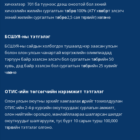
хичээлээр 701 ба түүнээс дээш оноотой бол эхний
хичээлийн жилийн сургалтын төлбөрөөс 100% (АТҮ хөтөлбөрт элсэгч
эхний жилийн сургалтын төлбөрөөс 2,5 сая төгрөгийг) хөнгөлнө
БСШУЯ-ны тэтгэлэг
БСШУЯ-ны сайдын холбогдох тушаалд нэр заасан улсын
болон олон улсын чанартай мэргэжлийн олимпиадад
тэргүүн байр эзэлсэн элсэгч бол сургалтын төлбөрийн 50
хувь, дэд байр эзэлсэн бол сургалтын төлбөрийн 25 хувийг
чөлөөлнө.
ОТИС-ийн төгсөгчийн нэрэмжит тэтгэлэг
Олон улсын оюутны эрхийг хамгаалах өдрийг тохиолдуулан
ОТИС-ийн 2-4-р курсийн оюутнуудаас сурлагын амжилт,
олон нийтийн оролцоо, манлайллаараа шалгарсан шилдэг
оюутнуудыг шалгаруулж, тус бүрт 10 сарын турш 100,000
төгрөгийн тэтгэлэг олгоно.