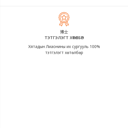
博士
ТЭТГЭЛЭГТ ХӨТӨЛБӨР
Хятадын Лиаонины их сургууль 100%
тэтгэлэгт хөтөлбөр