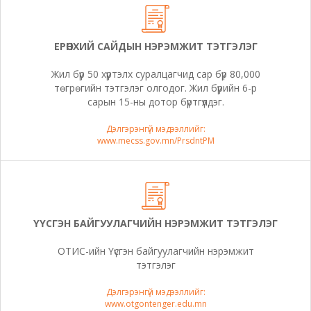
ЕРӨНХИЙ САЙДЫН НЭРЭМЖИТ ТЭТГЭЛЭГ
Жил бүр 50 хүртэлх суралцагчид сар бүр 80,000
төгрөгийн тэтгэлэг олгодог. Жил бүрийн 6-р
сарын 15-ны дотор бүртгүүлдэг.
Дэлгэрэнгүй мэдээллийг:
www.mecss.gov.mn/PrsdntPM
ҮҮСГЭН БАЙГУУЛАГЧИЙН НЭРЭМЖИТ ТЭТГЭЛЭГ
ОТИС-ийн Үүсгэн байгуулагчийн нэрэмжит
тэтгэлэг
Дэлгэрэнгүй мэдээллийг:
www.otgontenger.edu.mn