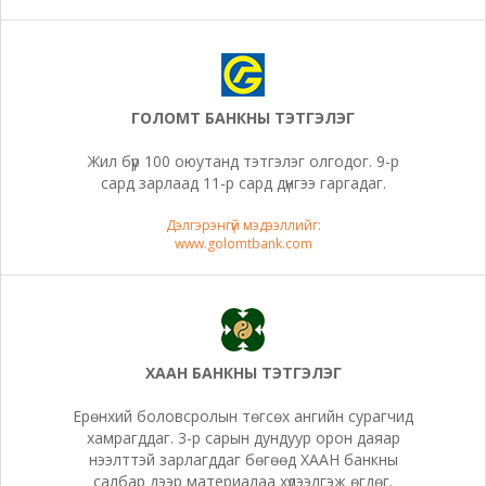
ГОЛОМТ БАНКНЫ ТЭТГЭЛЭГ
Жил бүр 100 оюутанд тэтгэлэг олгодог. 9-р
сард зарлаад 11-р сард дүнгээ гаргадаг.
Дэлгэрэнгүй мэдээллийг:
www.golomtbank.com
ХААН БАНКНЫ ТЭТГЭЛЭГ
Ерөнхий боловсролын төгсөх ангийн сурагчид
хамрагддаг. 3-р сарын дундуур орон даяар
нээлттэй зарлагддаг бөгөөд ХААН банкны
салбар дээр материалаа хүлээлгэж өгдөг.