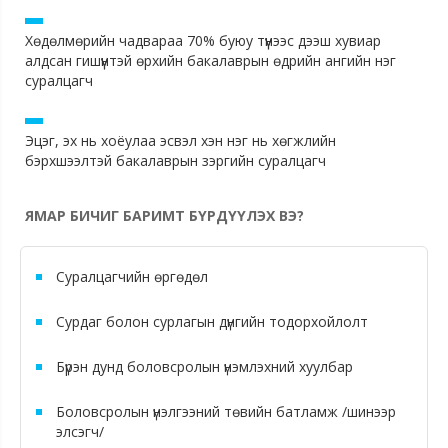
Хөдөлмөрийн чадвараа 70% буюу түүнээс дээш хувиар
алдсан гишүүнтэй өрхийн бакалаврын өдрийн ангийн нэг
суралцагч
Эцэг, эх нь хоёулаа эсвэл хэн нэг нь хөгжлийн
бэрхшээлтэй бакалаврын зэргийн суралцагч
ЯМАР БИЧИГ БАРИМТ БҮРДҮҮЛЭХ ВЭ?
Суралцагчийн өргөдөл
Сурдаг болон сурлагын дүнгийн тодорхойлолт
Бүрэн дунд боловсролын үнэмлэхний хуулбар
Боловсролын үнэлгээний төвийн батламж /шинээр
элсэгч/