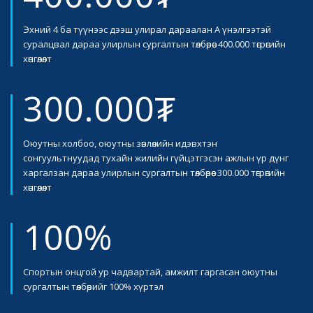
Эхний 4 ба түүнээс дээш улирал дараалан А үнэлгээтэй
суралцвал дараа улирлын сургалтын төлбөрөөс 400.000 төгрөгийн
хөнгөлөлт
300.000₮
Оюутны холбоо, оюутны зөвлөлийн идэвхтэн
сонгуультнуудад тухайн жилийн гүйцэтгэсэн ажлын үр дүнг
харгалзан дараа улирлын сургалтын төлбөрөөс 300.000 төгрөгийн
хөнгөлөлт
100%
Спортын онцгой ур чадвартай, амжилт гаргасан оюутны
сургалтын төлбөрийг 100% хүртэл