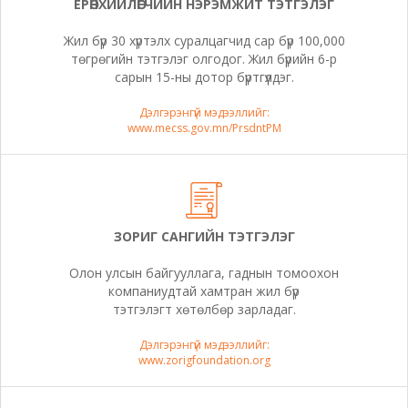
ЕРӨНХИЙЛӨГЧИЙН НЭРЭМЖИТ ТЭТГЭЛЭГ
Жил бүр 30 хүртэлх суралцагчид сар бүр 100,000
төгрөгийн тэтгэлэг олгодог. Жил бүрийн 6-р
сарын 15-ны дотор бүртгүүлдэг.
Дэлгэрэнгүй мэдээллийг:
www.mecss.gov.mn/PrsdntPM
ЗОРИГ САНГИЙН ТЭТГЭЛЭГ
Олон улсын байгууллага, гаднын томоохон
компаниудтай хамтран жил бүр
тэтгэлэгт хөтөлбөр зарладаг.
Дэлгэрэнгүй мэдээллийг:
www.zorigfoundation.org