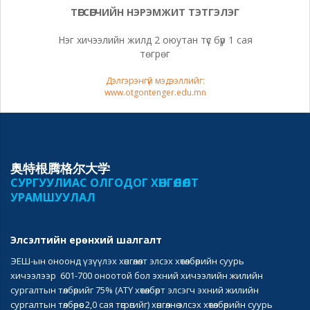
ТӨГСӨГЧИЙН НЭРЭМЖИТ ТЭТГЭЛЭГ
Нэг хичээлийн жилд 2 оюутан түс бүр 1 сая
төгрөг
Дэлгэрэнгүй мэдээллийг:
www.otgontenger.edu.mn
奥特根腾格尔大学
СУРГУУЛИАС ОЛГОДОГ ХӨНГӨЛӨЛТ
УРАМШУУЛАЛ
Элсэлтийн ерөнхий шалгалт
ЭЕШ-ын оноонд үзүүлэх хөнгөлөлт элсэх хөтөлбөрийн суурь
хичээлээр 601-700 оноотой бол эхний хичээлийн жилийн
сургалтын төлбөрийг 75% (АТҮ хөтөлбөрт элсэгч эхний жилийн
сургалтын төлбөрөөс 2,0 сая төгрөгийг) хөнгөлнө элсэх хөтөлбөрийн суурь