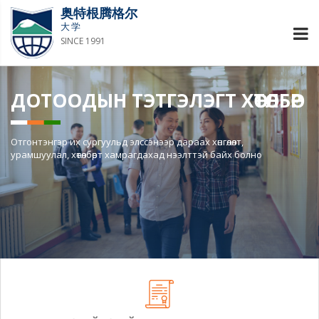
奥特根腾格尔
大学
SINCE 1991
ДОТООДЫН ТЭТГЭЛЭГТ ХӨТӨЛБӨР
Отгонтэнгэр их сургуульд элссэнээр дараах хөнгөлөлт,
урамшуулал, хөтөлбөрт хамрагдахад нээлттэй байх болно