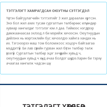
ТЭТГЭЛЭГТ ХАМРАГДСАН ОЮУТНЫ СЭТГЭГДЭЛ
Үүсгэн байгуулагчийн тэтгэлгийг 3 жил дараалан хүртсэн.
Энэ бол жил ахих тусам сургалтын төлбөрөөс илүү өндөр
хувиар хөнгөлдөг тэтгэлэг юм л даа. Тиймээс нэгдүгээр
дамжаанаасаа эхлээд л би мэрийж хичээсэн. Оюутнуудын
дийлэнх нь мэргэжлийн бус хичээлдээ хайнга хандах нь
их. Тэгснээрээ маш том боломжоос хоцорч байгаагаа
мэддэггүй. Би лав сүүлийн гурван жил бүтэн төлбөр төлж
үзээгүй. Сургалтын төлбөр эцэг эхчүүдийн хувьд ч,
оюутнуудын хувьд ч хүнд ачаа болдог шүү дээ.Харин би тэрхүү
ачаагаа хөнгөлж чадсан шүү.
ТЭТГЭЛЭГТ ХӨТӨЛБӨР