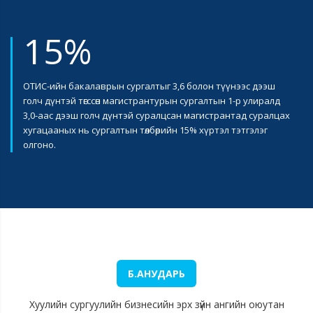
15%
ОТИС-ийн бакалаврын сургалтыг 3,6 болон түүнээс дээш
голч дүнтэй төгссөн магистрантурын сургалтын 1-р улиралд
3,0-аас дээш голч дүнтэй суралцсан магистрантад суралцах
хугацааных нь сургалтын төлбөрийн 15% хүртэл тэтгэлэг
олгоно.
Б.АНУДАРЬ
Хуулийн сургуулийн бизнесийн эрх зүйн ангийн оюутан