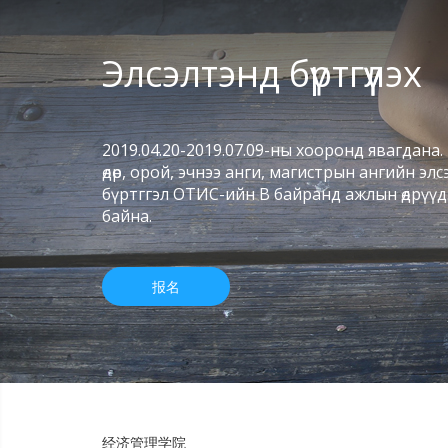
Элсэлтэнд бүртгүүлэх
2019.04.20-2019.07.09-ны хооронд явагдана
өдөр, орой, эчнээ анги, магистрын ангийн эл
бүртггэл ОТИС-ийн В байранд ажлын өдрүүд
байна.
报名
经济管理学院