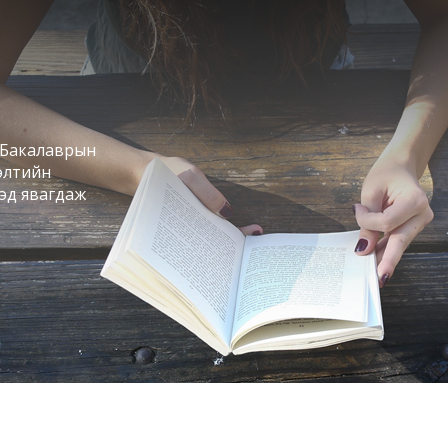
. Бакалаврын
сэлтийн
эд явагдаж