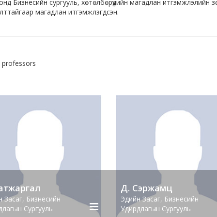
онд Бизнесийн сургууль, хөтөлбөрүүдийн магадлан итгэмжлэлийн зө
ттайгаар магадлан итгэмжлэгдсэн.
энхим нь өнөөдөр Нягтлан бодох бүртгэл, мэргэжлийн сургалтын
 сургалт явуулахын зэрэгцээ Нягтлан бодох бүртгэл сургалтын х
ж байна.
лын мэргэшсэн нягтлан бодогчдын институтээс нягтлан бодогч 
5 professors
улиудын дунд жил бүр уламжлал болгон зохион байгуулдаг "Няг
жлийн боловсролын газар, ХААИС, Монголын менежментийн холбо
 зохион байгуулдаг Менежментийн улсын олимпиадад жил бүр о
энхимийн хувьд зах зээлийн эрэлт, хэрэгцээ шаардлагад нийцсэн 
жилтэн бэлтгэх, сургалт-судалгааны байгууллагын түвшинд ажил
эл, програм хангамжийн тэнхим нь сургалт, эрдэм шинжилгээ суд
ан мэргэжлийн уралдаан тэмцээн, АСТ, спорт, урлагийн арга хэм
.
жлал болгон зохион байгуулдаг ажлууд:
жлийн уралдаан тэмцээн /ЭЗБУС-ийн хэмжээнд/:
Батжаргал
Д. Сэржамц
Мэргэжлийн хичээлүүдээр АСТ зохион байгуулдаг
н Засаг, Бизнесийн
Эдийн Засаг, Бизнесийн
Мэргэжил сурталчлах аяны хүрээнд олон төрлийн арга хэмжээ зо
длагын Сургууль
Удирдлагын Сургууль
Нягтлан бодох бүртгэлийн мэргэжлийн болон программын, Илтгэх у