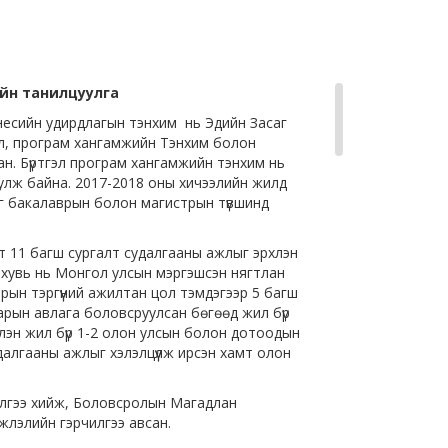
ийн танилцуулга
несийн удирдлагын тэнхим нь Эдийн Засаг
эл, програм хангамжийн Тэнхим болон
ан. Бүртгэл програм хангамжийн тэнхим нь
вуулж байна. 2017-2018 оны хичээлийн жилд
йг бакалаврын болон магистрын түвшинд
йт 11 багш сургалт судалгааны ажлыг эрхлэн
33 хувь нь Монгол улсын мэргэшсэн нягтлан
арын тэргүүний ажилтан цол тэмдэгээр 5 багш
гарын авлага боловсруулсан бөгөөд жил бүр
үнчлэн жил бүр 1-2 олон улсын болон дотоодын
алгааны ажлыг хэлэлцүүлж ирсэн хамт олон
нэлгээ хийж, Боловсролын Магадлан
лэлийн гэрчилгээ авсан.