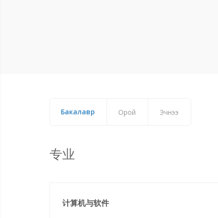
Бакалавр
Орой
Эчнээ
专业
计算机与软件