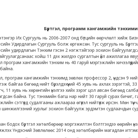
Бүртгэл, программ хангамжийн тэнхим
тэнгэр Их Сургууль нь 2006-2007 онд бүтцийн өөрчлөлт хийж Биз
сийн Удирдлагын Сургууль болж өргөжсөн. Тус сургууль нь Бүртг
сийн удирдлагын Тэнхим гэсэн 2 нэгжтэйгээр зохион байгуулагдс
 байгуулагдсанаас хойш 11 дэх жилдээ сургалтын үйл ажиллагаа я
эл програм хангамжийн тэнхим нь 40 гаруй мэргэжлийн хичээлүүди
байна.
эл, програм хангамжийн тэнхимд зөвлөх профессор 2, үндсэн 9 ни
тгэж байгаа бөгөөд нийт бүрэлдэхүүний 45 хувь нь ахлах зэрэгтэй, 
ч, 11 хувь нь хөрөнгийн үнэлгээ хийх зэрэг цол авсан бөгөөд салб
гдсан байна. Тус тэнхмийн багш нар нийт 30 гаруй сурах бичиг, 
жлийн сэтгүүлд судалгааны ажлаараа өгүүлэл нийтүүлж ирсэн. Мөн тү
 шинжилгээний хурлыг зохион байгуулж эрдэмтэн судлаачдын суд
ан бодох бүртгэл хөтөлбөрөөр мэргэжилтэн бэлтгэхдээ өөрийн ү
жлэх Үндэсний Зөвлөлөөс 2014 онд хөтөлбөрийн магадлан итгэмж