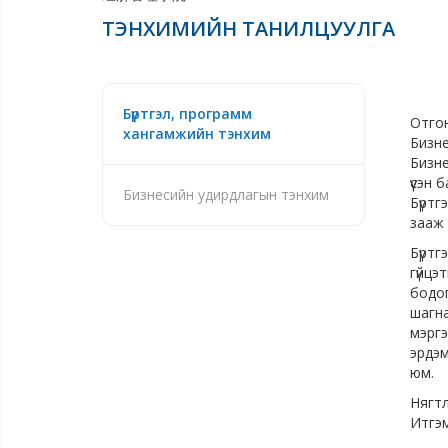
ТЭНХИМИЙН ТАНИЛЦУУЛГА
Бүртгэл, программ
Отгон
хангамжийн тэнхим
Бизне
Бизне
үүсэн
Бизнесийн удирдлагын тэнхим
Бүртг
зааж 
Бүртг
гүйцэ
бодог
шагна
мэргэ
эрдэм
юм.
Нягтл
Итгэм