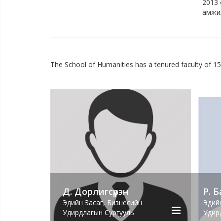
2013 
амжил
Тус т
ангид
явуул
Монго
The School of Humanities has a tenured faculty of 1
сургу
мэргэ
болон
Тус т
мэргэ
Бүртг
хандс
ирсэн
Улам
Мэргэ
Д. Дорлигсүрэн
Р. 
Эдийн Засаг, Бизнесийн
Эдий
Удирдлагын Сургууль
Удир