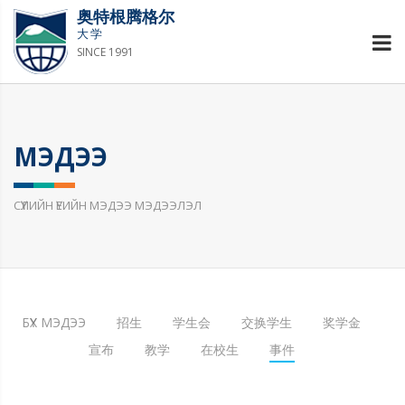
奥特根腾格尔
大学
SINCE 1991
МЭДЭЭ
СҮҮЛИЙН ҮЕИЙН МЭДЭЭ МЭДЭЭЛЭЛ
БҮХ МЭДЭЭ
招生
学生会
交换学生
奖学金
宣布
教学
在校生
事件