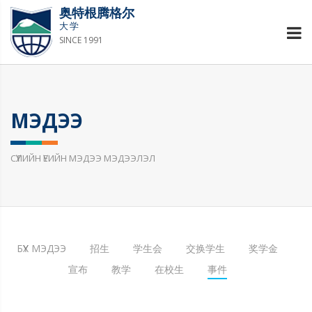
奥特根腾格尔
大学
SINCE 1991
МЭДЭЭ
СҮҮЛИЙН ҮЕИЙН МЭДЭЭ МЭДЭЭЛЭЛ
БҮХ МЭДЭЭ
招生
学生会
交换学生
奖学金
宣布
教学
在校生
事件