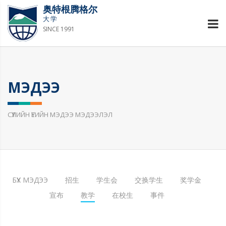
奥特根腾格尔
大学
SINCE 1991
МЭДЭЭ
СҮҮЛИЙН ҮЕИЙН МЭДЭЭ МЭДЭЭЛЭЛ
БҮХ МЭДЭЭ
招生
学生会
交换学生
奖学金
宣布
教学
在校生
事件