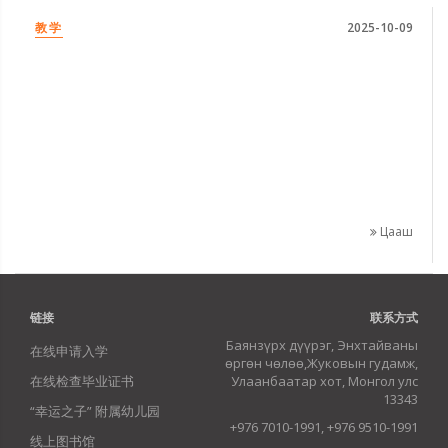
教学
2025-10-09
Цааш
链接
联系方式
Баянзүрх дүүрэг, Энхтайваны
在线申请入学
өргөн чөлөө,Жуковын гудамж,
在线检查毕业证书
Улаанбаатар хот, Монгол улс
13343
“幸运之子” 附属幼儿园
+976 7010-1991, +976 9510-1991
线上图书馆