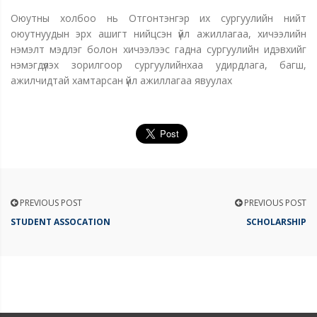
Оюутны холбоо нь Отгонтэнгэр их сургуулийн нийт
оюутнуудын эрх ашигт нийцсэн үйл ажиллагаа, хичээлийн
нэмэлт мэдлэг болон хичээлээс гадна сургуулийн идэвхийг
нэмэгдүүлэх зорилгоор сургуулийнхаа удирдлага, багш,
ажилчидтай хамтарсан үйл ажиллагаа явуулах
PREVIOUS POST
PREVIOUS POST
STUDENT ASSOCATION
SCHOLARSHIP