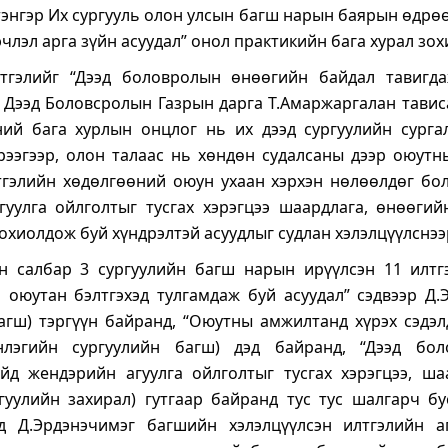
тэнгэр Их сургууль олон улсын багш нарын баярын өдрөө
лэл арга зүйн асуудал” онол практикийн бага хурал зох
тгэлийг “Дээд боловролын өнөөгийн байдал тавигд
 Дээд Боловсролын Газрын дарга Т.Амаржаргалан тавис
ий бага хурлын онцлог нь их дээд сургуулийн сург
рээгээр, олон талаас нь хөндөн судалсаны дээр оюут
тгэлийн хөдөлгөөний оюун ухаан хэрхэн нөлөөлдөг бо
гуулга ойлголтыг тусгах хэрэгцээ шаардлага, өнөөгий
тохиолдож буй хүндрэлтэй асуудлыг судлан хэлэлцүүлснээ
н салбар 3 сургуулийн багш нарын ирүүлсэн 11 илтгэ
ч оюутан бэлтгэхэд тулгамдаж буй асуудал” сэдвээр Д.
агш) тэргүүн байранд, “Оюутны амжилтанд хүрэх сэдэ
нлэгийн сургуулийн багш) дэд байранд, “Дээд бол
йд жендэрийн агуулга ойлголтыг тусгах хэрэгцээ, ша
гуулийн захирал) гутгаар байранд тус тус шалгарч б
 Д.Эрдэнэчимэг багшийн хэлэлцүүлсэн илтгэлийн а