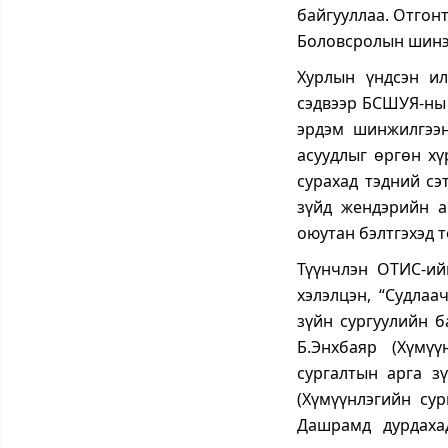
байгууллаа. Отгон
Боловсролын шинэч
Хурлын үндсэн ил
сэдвээр БСШУЯ-ны
эрдэм шинжилгээн
асуудлыг өргөн хү
сурахад тэдний сэ
зүйд жендэрийн а
оюутан бэлтгэхэд 
Түүнчлэн ОТИС-ий
хэлэлцэн, “Судлаа
зүйн сургуулийн б
Б.Энхбаяр (Хүмүү
сургалтын арга зү
(Хүмүүнлэгийн сур
Дашрамд дурдахад