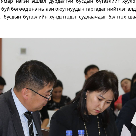
 ямар нэгэн эшлэл дурдалгүй бусдын бүтээлийг хуул
 буй бөгөөд энэ нь ази оюутнуудын гаргадаг нийтлэг алд
, бусдын бүтээлийн хүндэтгэдэг судлаачдыг бэлтгэх ша