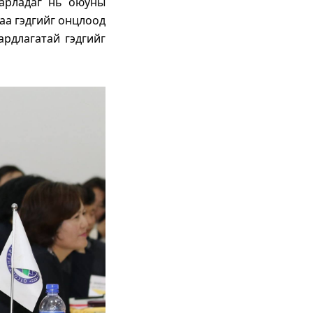
барладаг нь оюуны
аа гэдгийг онцлоод
ардлагатай гэдгийг