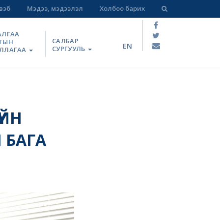
вэб
Мэдээ, мэдээлэл
Холбоо барих
АЛГАА
САЛБАР
ТЫН
EN
СУРГУУЛЬ
ЛЛАГАА
ҮЙН
 БАГА