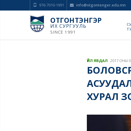
976-7010-1991
info@otgontenger.edu.mn
ОТГОНТЭНГЭР
С
ИХ СУРГУУЛЬ
Т
SINCE 1991
ҮЙЛ ЯВДАЛ
2017 ОНЫ 0
БОЛОВСР
АСУУДАЛ
ХУРАЛ З