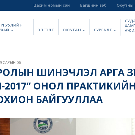
Цахим номын сан
Багшийн вэб
Оюутны 
СУД
УРГУУЛИЙН
ХАМ
УХАЙ
ЭЛСЭЛТ
ОЮУТАН
СУРГАЛТ
АЖИ
9 САРЫН 06
ОЛЫН ШИНЭЧЛЭЛ АРГА З
-2017” ОНОЛ ПРАКТИКИЙН
ОХИОН БАЙГУУЛЛАА