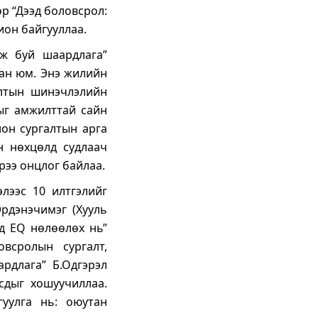
р “Дээд боловсрол:
ион байгууллаа.
аж буй шаардлага”
ан юм. Энэ жилийн
алтын шинэчлэлийн
ныг амжилттай сайн
лон сургалтын арга
н нөхцөлд судлаач
рээ онцлог байлаа.
лээс 10 илтгэлийг
Эрдэнэчимэг (Хууль
лд EQ нөлөөлөх нь”
овсролын сургалт,
ардлага” Б.Одгэрэл
усдыг хошуучиллаа.
гуулга нь: оюутан