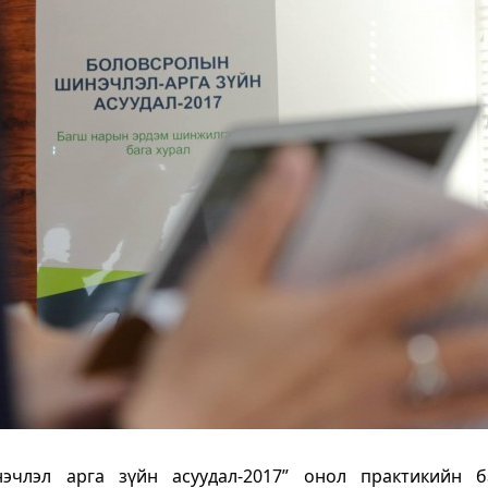
эчлэл арга зүйн асуудал-2017” онол практикийн б