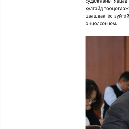
судалгааны явцад
хулгайд тооцогдож
цаашдаа ёс зүйтэй
онцолсон юм.