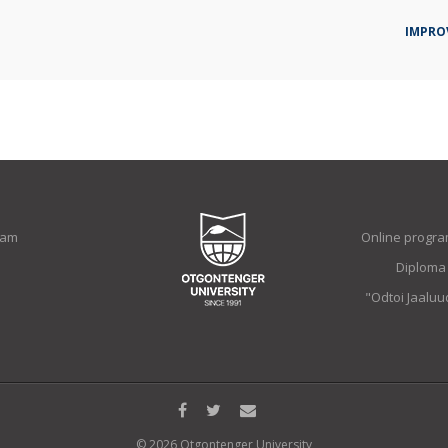
IMPRO
ram
Online progra
Diploma
"Odtoi Jaalu
© 2026 Otgontenger University