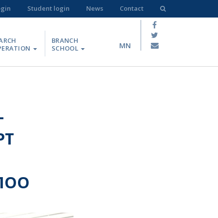
ogin
Student login
News
Contact
ARCH
BRANCH
MN
PERATION
SCHOOL
–
РТ
ЛОО