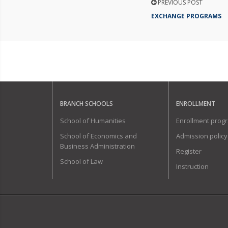
PREVIOUS POST
EXCHANGE PROGRAMS
BRANCH SCHOOLS
ENROLLMENT
School of Humanities
Enrollment prog
School of Economics and
Admission policy
Business Administration
Register
School of Law
Instruction