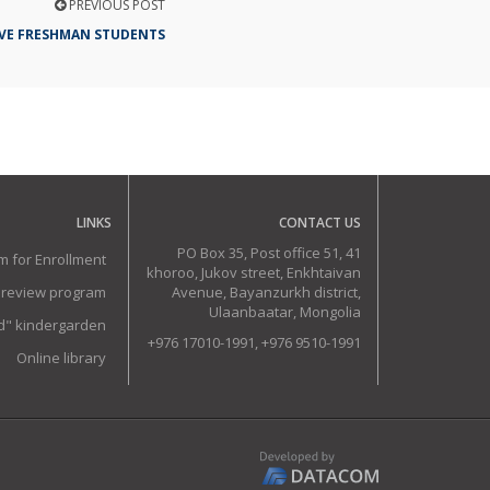
PREVIOUS POST
VE FRESHMAN STUDENTS
LINKS
CONTACT US
PO Box 35, Post office 51, 41
m for Enrollment
khoroo, Jukov street, Enkhtaivan
 review program
Avenue, Bayanzurkh district,
Ulaanbaatar, Mongolia
ud" kindergarden
+976 17010-1991, +976 9510-1991
Online library