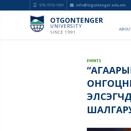
976-7010-1991
info@otgontenger.edu.mn
OTGONTENGER
UNIVERSITY
ABOU
SINCE 1991
EVENTS
“АГААРЫ
ОНГОЦНЫ
ЭЛСЭГЧ
ШАЛГАР