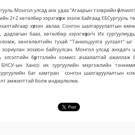
ргууль Монгол улсад анх удаа “Агаарын тээврийн үйлчил
ийн 2+2 хөтөлбөр хэрэгжүүлж эхэлж байгаад ЕБСургууль т
архалтайгаар хүлээн авлаа. Сонгон шалгаруулалтын өм
, дадлагын бааз, хөтөлбөр хэрэгжүүлэгч Их сургуулиу
оломж, хөнгөлөлтийн тухай “Танилцуулга уулзалт”-ыг
эд зориулан зохион байгуулсан. Монгол улсад анхдагч
ь элсэлтийн бүртгэлийн комисс ачаалалтай ажиллаж 
. БНСУ-ын Хансо их сургуулийн мэргэжлийн тэнхими
сургуулийн баг хамтран сонгон шалгаруулалтын ком
алт амжилттай болж өндөрлөлөө.