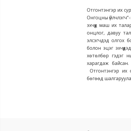
Отгонтэнгэр их су
Онгоцны үйлчлэгч“-
эхчүүд маш их тал
онцлог, давуу тал
элсэгчдэд олгох б
болон эцэг эхчүүд
хөтөлбөр гэдэг н
харагдаж байсан
Отгонтэнгэр их 
бөгөөд шалгаруул