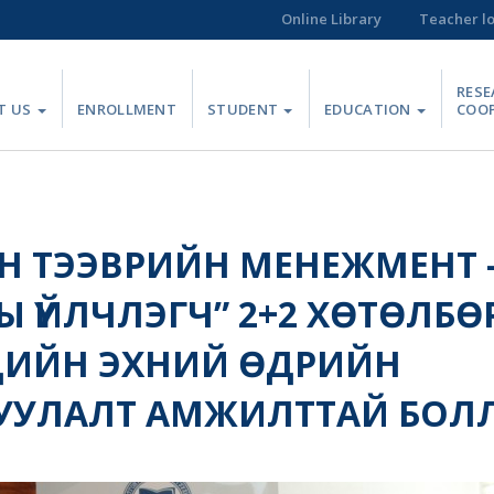
Online Library
Teacher l
RESE
T US
ENROLLMENT
STUDENT
EDUCATION
COO
Н ТЭЭВРИЙН МЕНЕЖМЕНТ 
 ҮЙЛЧЛЭГЧ” 2+2 ХӨТӨЛБӨ
ДИЙН ЭХНИЙ ӨДРИЙН
УУЛАЛТ АМЖИЛТТАЙ БОЛ