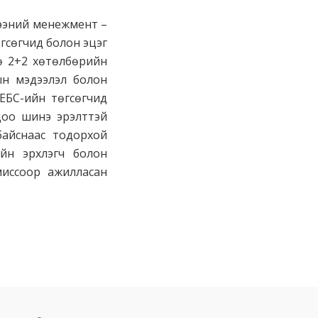
гээний менежмент –
өгсөгчид болон эцэг
нө 2+2 хөтөлбөрийн
дын мэдээлэл болон
 ЕБС-ийн төгсөгчид
 цоо шинэ эрэлттэй
байснаас тодорхой
йн эрхлэгч болон
иссоор ажилласан